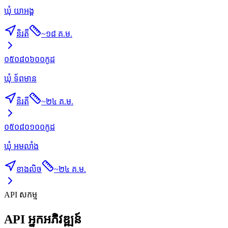
ឃុំ យាអង្គ
និរតី
~
១៨ គ.ម.
០៥០៨០៦០០
កូដ
ឃុំ ទ័ពមាន
និរតី
~
២៤ គ.ម.
០៥០៨០១០០
កូដ
ឃុំ អមលាំង
ខាងលិច
~
២៤ គ.ម.
API សកម្ម
API អ្នកអភិវឌ្ឍន៍