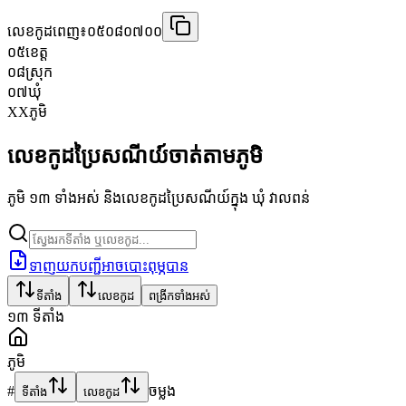
លេខកូដពេញ៖
០៥០៨០៧០០
០៥
ខេត្ត
០៨
ស្រុក
០៧
ឃុំ
XX
ភូមិ
លេខកូដប្រៃសណីយ៍ចាត់តាមភូមិ
ភូមិ ១៣ ទាំងអស់ និងលេខកូដប្រៃសណីយ៍ក្នុង ឃុំ វាលពន់
ទាញយកបញ្ជីអាចបោះពុម្ភបាន
ទីតាំង
លេខកូដ
ពង្រីកទាំងអស់
១៣
ទីតាំង
ភូមិ
#
ចម្លង
ទីតាំង
លេខកូដ