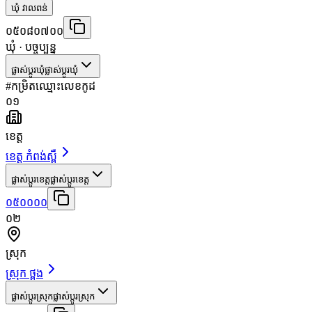
ឃុំ វាលពន់
០៥០៨០៧០០
ឃុំ
· បច្ចុប្បន្ន
ផ្លាស់ប្តូរឃុំ
ផ្លាស់ប្តូរឃុំ
#
កម្រិត
ឈ្មោះ
លេខកូដ
០១
ខេត្ត
ខេត្ត កំពង់ស្ពឺ
ផ្លាស់ប្តូរខេត្ត
ផ្លាស់ប្តូរខេត្ត
០៥០០០០
០២
ស្រុក
ស្រុក ថ្ពង
ផ្លាស់ប្តូរស្រុក
ផ្លាស់ប្តូរស្រុក