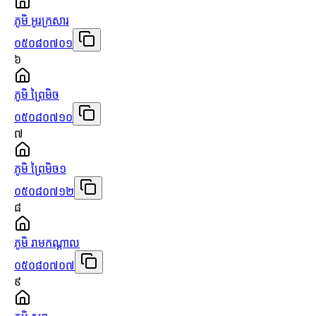
ភូមិ អូរក្រសារ
០៥០៨០៧០១
៦
ភូមិ ព្រៃមិច
០៥០៨០៧១០
៧
ភូមិ ព្រៃមិច១
០៥០៨០៧១២
៨
ភូមិ រាមកណ្ដាល
០៥០៨០៧០៧
៩