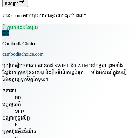
ចុះឈ្មោះ
គ្មាន spam អាចបោះបង់ការចុះឈ្មោះគ្រប់ពេល។
ពីក្រុមការងារតែមួយ
CC
CambodiaChoice
cambodiachoice.com
ប្រៀបធៀបធនាគារ លេខកូដ SWIFT និង ATM នៅកម្ពុជា ព្រមទាំង
ស្វែងរកក្រុមហ៊ុនទូរស័ព្ទ និងអ៊ីនធឺណិតល្អបំផុត — ទាំងអស់នៅក្នុងបញ្ជី
ដែលគួរឱ្យទុកចិត្តតែមួយ។
ធនាគារ
១០
មគ្គុទ្ទេសក៍
១៣+
បណ្តាញទូរស័ព្ទ
៤
ក្រុមហ៊ុនអ៊ីនធឺណិត