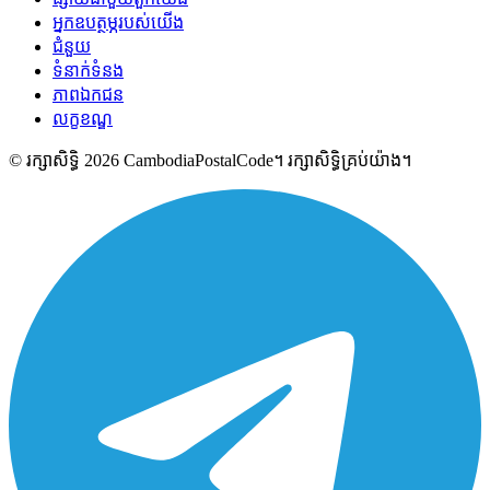
អ្នកឧបត្ថម្ភរបស់យើង
ជំនួយ
ទំនាក់ទំនង
ភាពឯកជន
លក្ខខណ្ឌ
© រក្សាសិទ្ធិ 2026 CambodiaPostalCode។ រក្សាសិទ្ធិគ្រប់យ៉ាង។