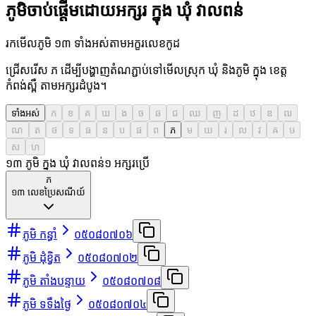
ភូមិចាប់ផ្តើមដោយអក្សរ ក្នុង ឃុំ វាលពន់
រកមើលភូមិ ១៣ ទាំងអស់តាមអក្ខរលេខកូដ
ជ្រើសរើស ភ ដើម្បីបង្ហាញតំណភ្ជាប់ទៅមើលស្រុក ឃុំ និងភូមិ ក្នុង ខេត្ត
កំពង់ស្ពឺ តាមអក្សរដំបូង។
ទាំងអស់
ក
ខ
គ
ឃ
ង
ច
ឆ
ជ
ឈ
ញ
ដ
ឋ
ឌ
ឍ
ណ
ត
ថ
ទ
ធ
ន
ប
ផ
ព
ភ
ម
យ
រ
ល
វ
ឝ
ឞ
ស
ហ
១៣ ភូមិ ក្នុង ឃុំ វាលពន់
១
អក្សរប្រើ
ភ
១៣
លេខប្រៃសណីយ៍
ភូមិ កន្ធាំ
០៥០៨០៧០៦
ភូមិ ដុំខ្វិត
០៥០៨០៧០២
ភូមិ តាំងបន្ទាយ
០៥០៨០៧០៨
ភូមិ ទទឹងថ្ងៃ
០៥០៨០៧០៤