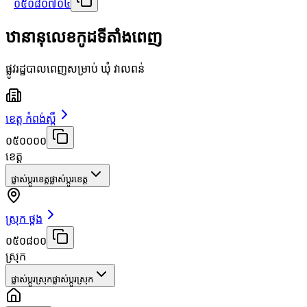
០៥០៨០៧០៤
ឋានានុលេខកូដទីតាំងពេញ
ផ្លូវរដ្ឋបាលពេញសម្រាប់ ឃុំ វាលពន់
ខេត្ត កំពង់ស្ពឺ
០៥០០០០
ខេត្ត
ផ្លាស់ប្តូរខេត្ត
ផ្លាស់ប្តូរខេត្ត
ស្រុក ថ្ពង
០៥០៨០០
ស្រុក
ផ្លាស់ប្តូរស្រុក
ផ្លាស់ប្តូរស្រុក