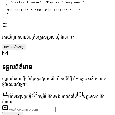
"district_name"
: 
"Damnak Chang'aeur"
},
"metadata"
: {
"correlationId"
: 
"..."
}
}
រកឃើញព័ត៌មានមិនត្រឹមត្រូវសម្រាប់ ឃុំ វាលពន់?
រាយការណ៍បញ្ហា
ទទួលព័ត៌មាន
ទទួលព័ត៌មានថ្មីៗអំពីរូបកូដប្រៃសណីយ៍ កម្មវិធីថ្មី និងមគ្គុទេសក៍ តាមរយៈ
អ៊ីមែលរបស់អ្នក។
ព័ត៌មានរូបកូដថ្មី
កម្មវិធី និងមុខងារឥតគិតថ្លៃ
មគ្គុទេសក៍ និង
ព័ត៌មាន