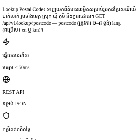
Lookup Postal Code៖ ទាញយកព័ត៌មានលម្អិតសម្រាប់រូបកូដប្រៃសណីយ៍
ជាក់លាក់ រួមទាំងខេត្ត ស្រុក ឃុំ ភូមិ និងកូអរដោនេ។ GET
/api/v1/lookup/:postcode — postcode (ត្រូវការ ២–៨ ខ្ទង់) lang
(ជម្រើស៖ en ឬ km)។
ឆ្លើយតបរហ័ស
មធ្យម < 50ms
REST API
ទម្រង់ JSON
កម្រិតឥតគិតថ្លៃ