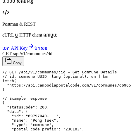
១,០០០ សំណើ/ថ្ងៃ
Postman & REST
cURL ឬ HTTP client ណាមួយ
យក API Key
ឯកសារ
GET /api/v1/communes/:id
Copy
// GET /api/v1/communes/:id — Get Commune Details
// id: commune UUID, lang (optional): en | km
fetch
(
"https://api.cambodiapostalcode.com/v1/communes/d6965
)
// Example response
{
"statusCode"
: 
200
,
"data"
: {
"id"
: 
"69797040-..."
,
"name"
: 
"Pong Tuek"
,
"type"
: 
"commune"
,
"postal_code_prefix"
: 
"230103"
,