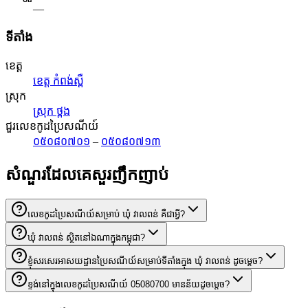
—
ទីតាំង
ខេត្ត
ខេត្ត កំពង់ស្ពឺ
ស្រុក
ស្រុក ថ្ពង
ជួរលេខកូដប្រៃសណីយ៍
០៥០៨០៧០១
–
០៥០៨០៧១៣
សំណួរដែលគេសួរញឹកញាប់
លេខកូដប្រៃសណីយ៍សម្រាប់ ឃុំ វាលពន់ គឺជាអ្វី?
ឃុំ វាលពន់ ស្ថិតនៅឯណាក្នុងកម្ពុជា?
ខ្ញុំសរសេរអាសយដ្ឋានប្រៃសណីយ៍សម្រាប់ទីតាំងក្នុង ឃុំ វាលពន់ ដូចម្តេច?
ខ្ទង់នៅក្នុងលេខកូដប្រៃសណីយ៍ 05080700 មានន័យដូចម្តេច?