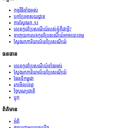
កម្មវិធីទាំងអស់
បកប្រែអាសយដ្ឋាន
ការស្វែងរក AI
លេខកូដប្រៃសណីយ៍របស់ខ្ញុំគឺជាអ្វី?
ទាញយកលេខកូដប្រៃសណីយ៍អាចបោះពុម្ភ
ស្វែងរកការិយាល័យប្រៃសណីយ៍
ធនធាន
លេខកូដប្រៃសណីយ៍ទាំងអស់
ស្វែងរកការិយាល័យប្រៃសណីយ៍
ផែនទីកម្ពុជា
រកមើលខេត្ត
ថ្ងៃបុណ្យជាតិ
ប្លុក
ព័ត៌មាន
អំពី
ផ្សាយជាមួយពួកយើង