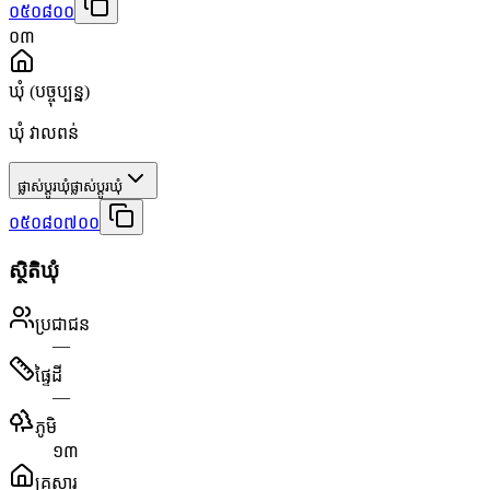
០៥០៨០០
០៣
ឃុំ
(បច្ចុប្បន្ន)
ឃុំ វាលពន់
ផ្លាស់ប្តូរឃុំ
ផ្លាស់ប្តូរឃុំ
០៥០៨០៧០០
ស្ថិតិឃុំ
ប្រជាជន
—
ផ្ទៃដី
—
ភូមិ
១៣
គ្រួសារ