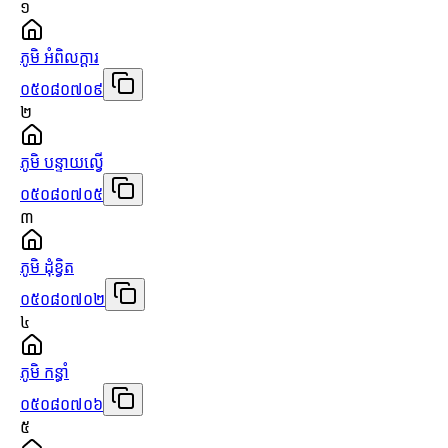
១
ភូមិ អំពិលក្ដារ
០៥០៨០៧០៩
២
ភូមិ បន្ទាយល្វើ
០៥០៨០៧០៥
៣
ភូមិ ដុំខ្វិត
០៥០៨០៧០២
៤
ភូមិ កន្ធាំ
០៥០៨០៧០៦
៥