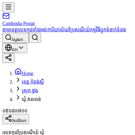
Cambodia
Postal
តាមខេត្ត
លេខកូដទាំងអស់
ការិយាល័យប្រៃសណីយ៍
កម្មវិធី
ប្លុក
ទំនាក់ទំនង
ស្វែងរក...
KH
Home
ខេត្ត កំពង់ស្ពឺ
ស្រុក ថ្ពង
ឃុំ វាលពន់
០៥០៨០៧០០
ចែករំលែក
លេខកូដប្រៃសណីយ៍ ឃុំ