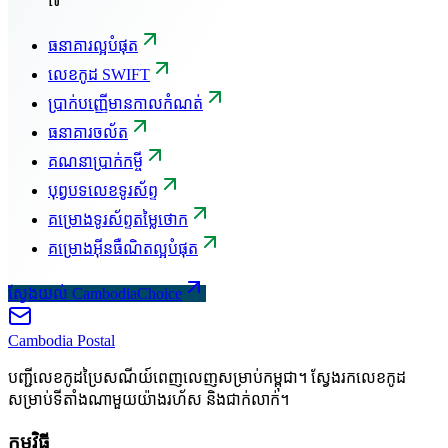
៧
ធនាគារល្អបំផុត
លេខកូដ SWIFT
ប្រាក់បញ្ញើមានកាលកំណត់
ធនាគារចល័ត
គណនាប្រាក់កម្ចី
បុព្វបទលេខទូរស័ព្ទ
គម្រោងទូរស័ព្ទតម្លៃថោក
គម្រោងអ៊ីនធឺណិតល្អបំផុត
ស្វែងយល់ CambodiaChoice
Cambodia
Postal
បញ្ជីលេខកូដប្រៃសណីយ៍ពេញលេញសម្រាប់កម្ពុជា។ ស្វែងរកលេខកូដ
សម្រាប់ទីតាំងណាមួយយ៉ាងរហ័ស និងជាក់លាក់។
កម្មវិធី