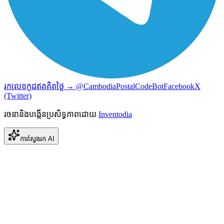
រកលេខកូដឥតគិតថ្លៃ → @CambodiaPostalCodeBot
Facebook
X
(Twitter)
រចនានិងបង្កើនប្រសិទ្ធភាពដោយ
Inventodia
ការស្វែងរក AI