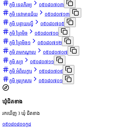
ភូមិ ទេពភិរម្យ
០៥០៨០៧០៣
ភូមិ ទេវាមានជ័យ
០៥០៨០៧១៣
ភូមិ បន្ទាយល្វើ
០៥០៨០៧០៥
ភូមិ ព្រៃមិច
០៥០៨០៧១០
ភូមិ ព្រៃមិច១
០៥០៨០៧១២
ភូមិ រាមកណ្ដាល
០៥០៨០៧០៧
ភូមិ ស្យា
០៥០៨០៧១១
ភូមិ អំពិលក្ដារ
០៥០៨០៧០៩
ភូមិ អូរក្រសារ
០៥០៨០៧០១
ឃុំជិតខាង
រកឃើញ 3 ឃុំ ជិតខាង
០៥០៨០៨០០
កូដ