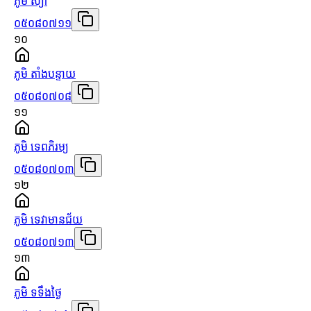
ភូមិ ស្យា
០៥០៨០៧១១
១០
ភូមិ តាំងបន្ទាយ
០៥០៨០៧០៨
១១
ភូមិ ទេពភិរម្យ
០៥០៨០៧០៣
១២
ភូមិ ទេវាមានជ័យ
០៥០៨០៧១៣
១៣
ភូមិ ទទឹងថ្ងៃ