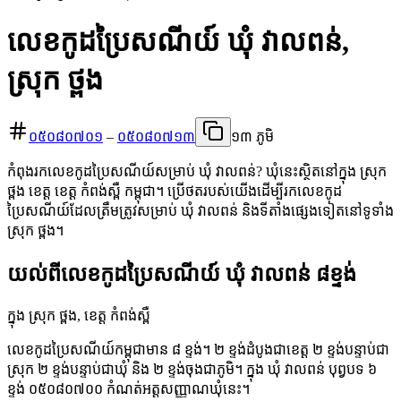
លេខកូដប្រៃសណីយ៍ ឃុំ វាលពន់,
ស្រុក ថ្ពង
០៥០៨០៧០១
–
០៥០៨០៧១៣
១៣ ភូមិ
កំពុងរកលេខកូដប្រៃសណីយ៍សម្រាប់ ឃុំ វាលពន់? ឃុំនេះស្ថិតនៅក្នុង ស្រុក
ថ្ពង ខេត្ត ខេត្ត កំពង់ស្ពឺ កម្ពុជា។ ប្រើថតរបស់យើងដើម្បីរកលេខកូដ
ប្រៃសណីយ៍ដែលត្រឹមត្រូវសម្រាប់ ឃុំ វាលពន់ និងទីតាំងផ្សេងទៀតនៅទូទាំង
ស្រុក ថ្ពង។
យល់ពីលេខកូដប្រៃសណីយ៍ ឃុំ វាលពន់ ៨ខ្ទង់
ក្នុង ស្រុក ថ្ពង, ខេត្ត កំពង់ស្ពឺ
លេខកូដប្រៃសណីយ៍កម្ពុជាមាន ៨ ខ្ទង់។ ២ ខ្ទង់ដំបូងជាខេត្ត ២ ខ្ទង់បន្ទាប់ជា
ស្រុក ២ ខ្ទង់បន្ទាប់ជាឃុំ និង ២ ខ្ទង់ចុងជាភូមិ។ ក្នុង ឃុំ វាលពន់ បុព្វបទ ៦
ខ្ទង់ ០៥០៨០៧០០ កំណត់អត្តសញ្ញាណឃុំនេះ។