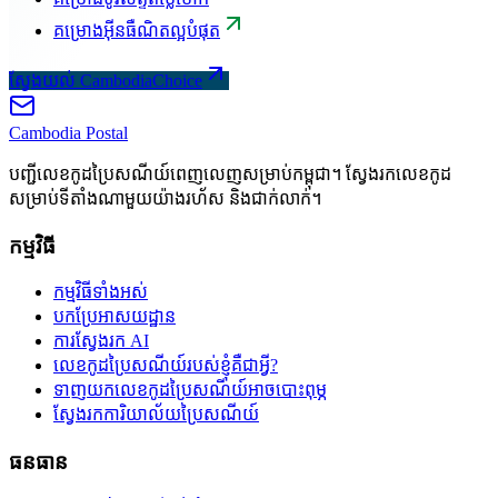
គម្រោងអ៊ីនធឺណិតល្អបំផុត
ស្វែងយល់ CambodiaChoice
Cambodia
Postal
បញ្ជីលេខកូដប្រៃសណីយ៍ពេញលេញសម្រាប់កម្ពុជា។ ស្វែងរកលេខកូដ
សម្រាប់ទីតាំងណាមួយយ៉ាងរហ័ស និងជាក់លាក់។
កម្មវិធី
កម្មវិធីទាំងអស់
បកប្រែអាសយដ្ឋាន
ការស្វែងរក AI
លេខកូដប្រៃសណីយ៍របស់ខ្ញុំគឺជាអ្វី?
ទាញយកលេខកូដប្រៃសណីយ៍អាចបោះពុម្ភ
ស្វែងរកការិយាល័យប្រៃសណីយ៍
ធនធាន