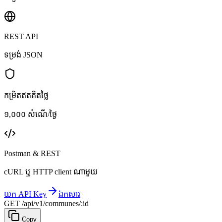
REST API
ទម្រង់ JSON
កម្រិតឥតគិតថ្លៃ
១,០០០ សំណើ/ថ្ងៃ
Postman & REST
cURL ឬ HTTP client ណាមួយ
យក API Key
ឯកសារ
GET /api/v1/communes/:id
Copy