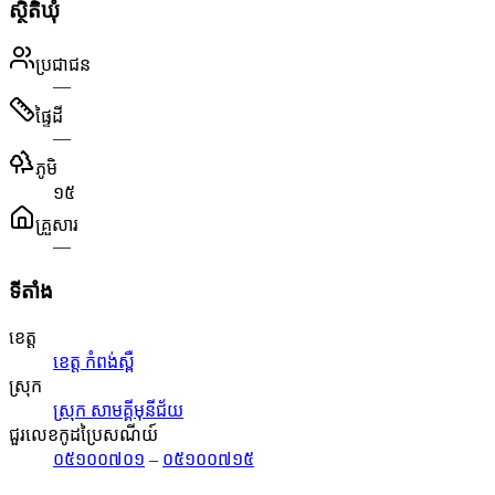
ស្ថិតិឃុំ
ប្រជាជន
—
ផ្ទៃដី
—
ភូមិ
១៥
គ្រួសារ
—
ទីតាំង
ខេត្ត
ខេត្ត កំពង់ស្ពឺ
ស្រុក
ស្រុក សាមគ្គីមុនីជ័យ
ជួរលេខកូដប្រៃសណីយ៍
០៥១០០៧០១
–
០៥១០០៧១៥