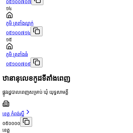
០៥១០០៧០៧
១៤
ភូមិ ត្រពាំងល្ពាក់
០៥១០០៧១៤
១៥
ភូមិ ត្រពាំងធំ
០៥១០០៧០៩
ឋានានុលេខកូដទីតាំងពេញ
ផ្លូវរដ្ឋបាលពេញសម្រាប់ ឃុំ យុទ្ធសាមគ្គី
ខេត្ត កំពង់ស្ពឺ
០៥០០០០
ខេត្ត