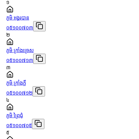
១
ភូមិ អង្គរបាន
០៥១០០៧០៣
២
ភូមិ ក្រាំងច្រេស
០៥១០០៧១៣
៣
ភូមិ ក្រាំងក្ដី
០៥១០០៧១២
៤
ភូមិ ព្រៃជុំ
០៥១០០៧០៥
៥