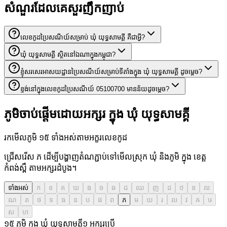
សំណួរដែលគេសួរញឹកញាប់
លេខកូដប្រៃសណីយ៍សម្រាប់ ឃុំ យុទ្ធសាមគ្គី គឺជាអ្វី?
ឃុំ យុទ្ធសាមគ្គី ស្ថិតនៅឯណាក្នុងកម្ពុជា?
ខ្ញុំសរសេរអាសយដ្ឋានប្រៃសណីយ៍សម្រាប់ទីតាំងក្នុង ឃុំ យុទ្ធសាមគ្គី ដូចម្តេច?
ខ្ទង់នៅក្នុងលេខកូដប្រៃសណីយ៍ 05100700 មានន័យដូចម្តេច?
ភូមិចាប់ផ្តើមដោយអក្សរ ក្នុង ឃុំ យុទ្ធសាមគ្គី
រកមើលភូមិ ១៥ ទាំងអស់តាមអក្ខរលេខកូដ
ជ្រើសរើស ភ ដើម្បីបង្ហាញតំណភ្ជាប់ទៅមើលស្រុក ឃុំ និងភូមិ ក្នុង ខេត្ត
កំពង់ស្ពឺ តាមអក្សរដំបូង។
ទាំងអស់
ក
ខ
គ
ឃ
ង
ច
ឆ
ជ
ឈ
ញ
ដ
ឋ
ឌ
ឍ
ណ
ត
ថ
ទ
ធ
ន
ប
ផ
ព
ភ
ម
យ
រ
ល
វ
ឝ
ឞ
ស
ហ
១៥ ភូមិ ក្នុង ឃុំ យុទ្ធសាមគ្គី
១
អក្សរប្រើ