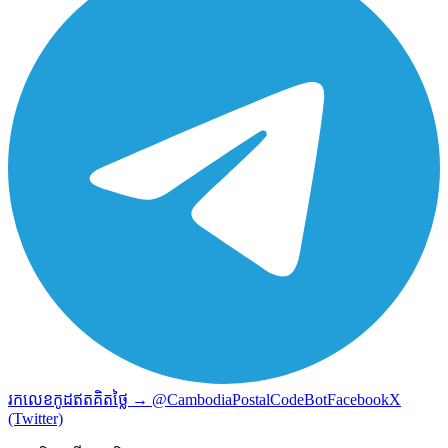
រកលេខកូដឥតគិតថ្លៃ → @CambodiaPostalCodeBot
Facebook
X
(Twitter)