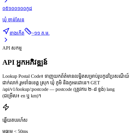
០៥១០០១០០
កូដ
ឃុំ ចាន់សែន
ខាងកើត
~
១១ គ.ម.
API សកម្ម
API អ្នកអភិវឌ្ឍន៍
Lookup Postal Code៖ ទាញយកព័ត៌មានលម្អិតសម្រាប់រូបកូដប្រៃសណីយ៍
ជាក់លាក់ រួមទាំងខេត្ត ស្រុក ឃុំ ភូមិ និងកូអរដោនេ។ GET
/api/v1/lookup/:postcode — postcode (ត្រូវការ ២–៨ ខ្ទង់) lang
(ជម្រើស៖ en ឬ km)។
ឆ្លើយតបរហ័ស
មធ្យម < 50ms