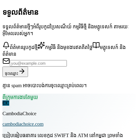
ទទួលព័ត៌មាន
ទទួលព័ត៌មានថ្មីៗអំពីរូបកូដប្រៃសណីយ៍ កម្មវិធីថ្មី និងមគ្គុទេសក៍ តាមរយៈ
អ៊ីមែលរបស់អ្នក។
ព័ត៌មានរូបកូដថ្មី
កម្មវិធី និងមុខងារឥតគិតថ្លៃ
មគ្គុទេសក៍ និង
ព័ត៌មាន
ចុះឈ្មោះ
គ្មាន spam អាចបោះបង់ការចុះឈ្មោះគ្រប់ពេល។
ពីក្រុមការងារតែមួយ
CC
CambodiaChoice
cambodiachoice.com
ប្រៀបធៀបធនាគារ លេខកូដ SWIFT និង ATM នៅកម្ពុជា ព្រមទាំង