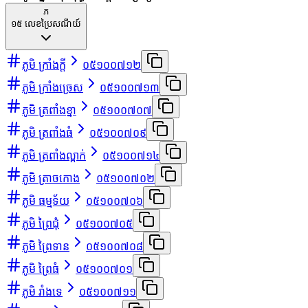
ភ
១៥
លេខប្រៃសណីយ៍
ភូមិ ក្រាំងក្ដី
០៥១០០៧១២
ភូមិ ក្រាំងច្រេស
០៥១០០៧១៣
ភូមិ ត្រពាំងខ្នា
០៥១០០៧០៧
ភូមិ ត្រពាំងធំ
០៥១០០៧០៩
ភូមិ ត្រពាំងល្ពាក់
០៥១០០៧១៤
ភូមិ ត្រាចកោង
០៥១០០៧០២
ភូមិ ធម្មទ័យ
០៥១០០៧០៦
ភូមិ ព្រៃជុំ
០៥១០០៧០៥
ភូមិ ព្រៃទាន
០៥១០០៧០៨
ភូមិ ព្រៃធំ
០៥១០០៧០១
ភូមិ រាំងទេ
០៥១០០៧១១