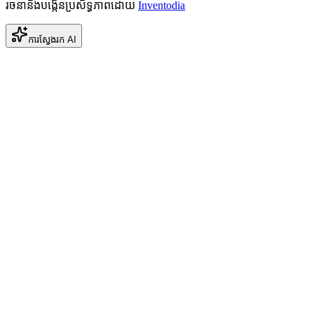
រចនានិងបង្កើនប្រសិទ្ធភាពដោយ
Inventodia
ការស្វែងរក AI