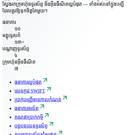
ស្វែងរកក្រុមហ៊ុនទូរស័ព្ទ និងអ៊ីនធឺណិតល្អបំផុត — ទាំងអស់នៅក្នុងបញ្ជី
ដែលគួរឱ្យទុកចិត្តតែមួយ។
ធនាគារ
១០
មគ្គុទ្ទេសក៍
១៣+
បណ្តាញទូរស័ព្ទ
៤
ក្រុមហ៊ុនអ៊ីនធឺណិត
៧
ធនាគារល្អបំផុត
លេខកូដ SWIFT
ប្រាក់បញ្ញើមានកាលកំណត់
ធនាគារចល័ត
គណនាប្រាក់កម្ចី
បុព្វបទលេខទូរស័ព្ទ
គម្រោងទូរស័ព្ទតម្លៃថោក