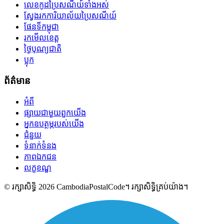
លេខកូដប្រៃសណីយ៍ទាំងអស់
ស្វែងរកការិយាល័យប្រៃសណីយ៍
ផែនទីកម្ពុជា
រកមើលខេត្ត
ថ្ងៃបុណ្យជាតិ
ប្លុក
ព័ត៌មាន
អំពី
ផ្សាយជាមួយពួកយើង
អ្នកឧបត្ថម្ភរបស់យើង
ជំនួយ
ទំនាក់ទំនង
ភាពឯកជន
លក្ខខណ្ឌ
© រក្សាសិទ្ធិ 2026 CambodiaPostalCode។ រក្សាសិទ្ធិគ្រប់យ៉ាង។