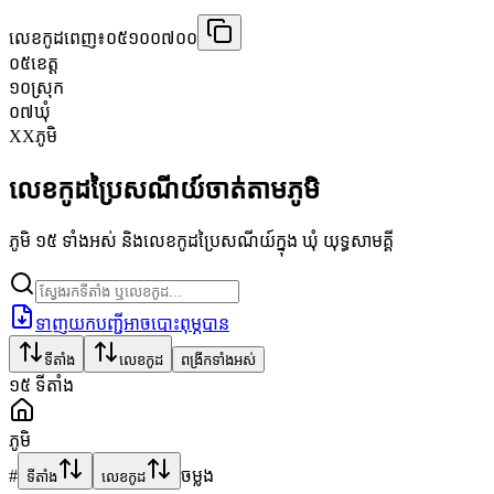
លេខកូដពេញ៖
០៥១០០៧០០
០៥
ខេត្ត
១០
ស្រុក
០៧
ឃុំ
XX
ភូមិ
លេខកូដប្រៃសណីយ៍ចាត់តាមភូមិ
ភូមិ ១៥ ទាំងអស់ និងលេខកូដប្រៃសណីយ៍ក្នុង ឃុំ យុទ្ធសាមគ្គី
ទាញយកបញ្ជីអាចបោះពុម្ភបាន
ទីតាំង
លេខកូដ
ពង្រីកទាំងអស់
១៥
ទីតាំង
ភូមិ
#
ចម្លង
ទីតាំង
លេខកូដ