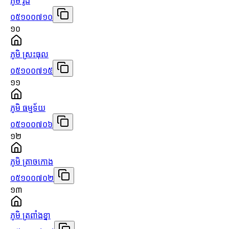
ភូមិ រូង
០៥១០០៧១០
១០
ភូមិ ស្រះធុល
០៥១០០៧១៥
១១
ភូមិ ធម្មទ័យ
០៥១០០៧០៦
១២
ភូមិ ត្រាចកោង
០៥១០០៧០២
១៣
ភូមិ ត្រពាំងខ្នា