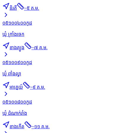
និរតី
~
៥ គ.ម.
០៥១០០៤០០
កូដ
ឃុំ ក្រាំងចេក
ខាងត្បូង
~
៧ គ.ម.
០៥១០០៩០០
កូដ
ឃុំ ពាំងល្វា
អាគ្នេយ៍
~
៩ គ.ម.
០៥១០០៨០០
កូដ
ឃុំ ដំណាក់រាំង
ខាងកើត
~
១១ គ.ម.