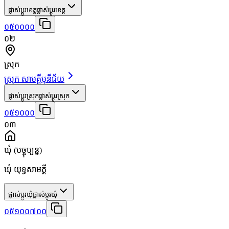
ផ្លាស់ប្តូរខេត្ត
ផ្លាស់ប្តូរខេត្ត
០៥០០០០
០២
ស្រុក
ស្រុក សាមគ្គីមុនីជ័យ
ផ្លាស់ប្តូរស្រុក
ផ្លាស់ប្តូរស្រុក
០៥១០០០
០៣
ឃុំ
(បច្ចុប្បន្ន)
ឃុំ យុទ្ធសាមគ្គី
ផ្លាស់ប្តូរឃុំ
ផ្លាស់ប្តូរឃុំ
០៥១០០៧០០