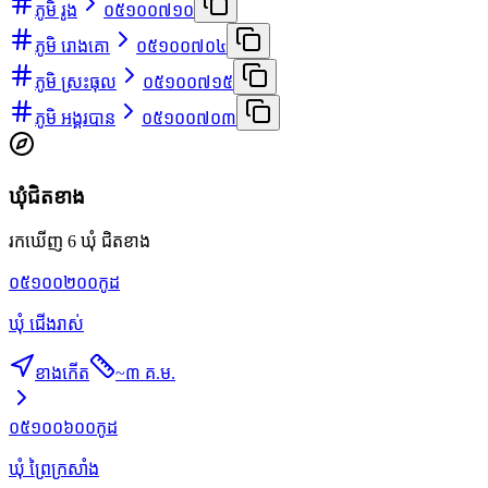
ភូមិ រូង
០៥១០០៧១០
ភូមិ រោងគោ
០៥១០០៧០៤
ភូមិ ស្រះធុល
០៥១០០៧១៥
ភូមិ អង្គរបាន
០៥១០០៧០៣
ឃុំជិតខាង
រកឃើញ 6 ឃុំ ជិតខាង
០៥១០០២០០
កូដ
ឃុំ ជើងរាស់
ខាងកើត
~
៣ គ.ម.
០៥១០០៦០០
កូដ
ឃុំ ព្រៃក្រសាំង