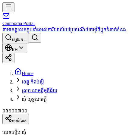
Cambodia
Postal
តាមខេត្ត
លេខកូដទាំងអស់
ការិយាល័យប្រៃសណីយ៍
កម្មវិធី
ប្លុក
ទំនាក់ទំនង
ស្វែងរក...
KH
Home
ខេត្ត កំពង់ស្ពឺ
ស្រុក សាមគ្គីមុនីជ័យ
ឃុំ យុទ្ធសាមគ្គី
០៥១០០៧០០
ចែករំលែក
លេខហ្ស៊ីប ឃុំ