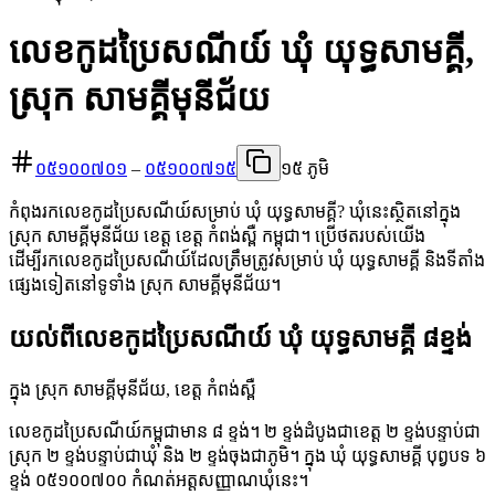
លេខកូដប្រៃសណីយ៍ ឃុំ យុទ្ធសាមគ្គី,
ស្រុក សាមគ្គីមុនីជ័យ
០៥១០០៧០១
–
០៥១០០៧១៥
១៥ ភូមិ
កំពុងរកលេខកូដប្រៃសណីយ៍សម្រាប់ ឃុំ យុទ្ធសាមគ្គី? ឃុំនេះស្ថិតនៅក្នុង
ស្រុក សាមគ្គីមុនីជ័យ ខេត្ត ខេត្ត កំពង់ស្ពឺ កម្ពុជា។ ប្រើថតរបស់យើង
ដើម្បីរកលេខកូដប្រៃសណីយ៍ដែលត្រឹមត្រូវសម្រាប់ ឃុំ យុទ្ធសាមគ្គី និងទីតាំង
ផ្សេងទៀតនៅទូទាំង ស្រុក សាមគ្គីមុនីជ័យ។
យល់ពីលេខកូដប្រៃសណីយ៍ ឃុំ យុទ្ធសាមគ្គី ៨ខ្ទង់
ក្នុង ស្រុក សាមគ្គីមុនីជ័យ, ខេត្ត កំពង់ស្ពឺ
លេខកូដប្រៃសណីយ៍កម្ពុជាមាន ៨ ខ្ទង់។ ២ ខ្ទង់ដំបូងជាខេត្ត ២ ខ្ទង់បន្ទាប់ជា
ស្រុក ២ ខ្ទង់បន្ទាប់ជាឃុំ និង ២ ខ្ទង់ចុងជាភូមិ។ ក្នុង ឃុំ យុទ្ធសាមគ្គី បុព្វបទ ៦
ខ្ទង់ ០៥១០០៧០០ កំណត់អត្តសញ្ញាណឃុំនេះ។