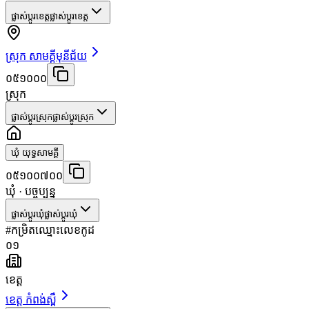
ផ្លាស់ប្តូរខេត្ត
ផ្លាស់ប្តូរខេត្ត
ស្រុក សាមគ្គីមុនីជ័យ
០៥១០០០
ស្រុក
ផ្លាស់ប្តូរស្រុក
ផ្លាស់ប្តូរស្រុក
ឃុំ យុទ្ធសាមគ្គី
០៥១០០៧០០
ឃុំ
· បច្ចុប្បន្ន
ផ្លាស់ប្តូរឃុំ
ផ្លាស់ប្តូរឃុំ
#
កម្រិត
ឈ្មោះ
លេខកូដ
០១
ខេត្ត
ខេត្ត កំពង់ស្ពឺ