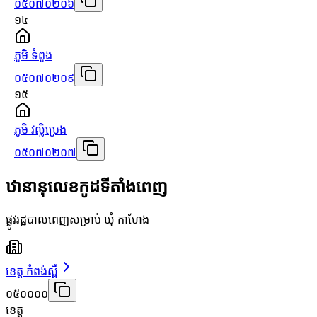
០៥០៧០២០៦
១៤
ភូមិ ទំពូង
០៥០៧០២០៩
១៥
ភូមិ វល្លិប្រេង
០៥០៧០២០៧
ឋានានុលេខកូដទីតាំងពេញ
ផ្លូវរដ្ឋបាលពេញសម្រាប់ ឃុំ កាហែង
ខេត្ត កំពង់ស្ពឺ
០៥០០០០
ខេត្ត