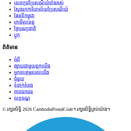
លេខកូដប្រៃសណីយ៍ទាំងអស់
ស្វែងរកការិយាល័យប្រៃសណីយ៍
ផែនទីកម្ពុជា
រកមើលខេត្ត
ថ្ងៃបុណ្យជាតិ
ប្លុក
ព័ត៌មាន
អំពី
ផ្សាយជាមួយពួកយើង
អ្នកឧបត្ថម្ភរបស់យើង
ជំនួយ
ទំនាក់ទំនង
ភាពឯកជន
លក្ខខណ្ឌ
© រក្សាសិទ្ធិ 2026 CambodiaPostalCode។ រក្សាសិទ្ធិគ្រប់យ៉ាង។