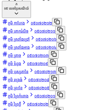
ភ
១៥
លេខប្រៃសណីយ៍
ភូមិ កាហែង
០៥០៧០២១២
ភូមិ គោករំលិច
០៥០៧០២១១
ភូមិ ត្រពាំងជ្រៅ
០៥០៧០២០៦
ភូមិ ត្រពាំងអាង
០៥០៧០២០៤
ភូមិ ត្រាច
០៥០៧០២០៣
ភូមិ ទំពូង
០៥០៧០២០៩
ភូមិ បុស្សតានៃ
០៥០៧០២១៣
ភូមិ ពង្រធំ
០៥០៧០២០៨
ភូមិ ព្រះខែ
០៥០៧០២០៥
ភូមិ ព្រៃកំពោង
០៥០៧០២០១
ភូមិ ព្រៃក្ដី
០៥០៧០២០២