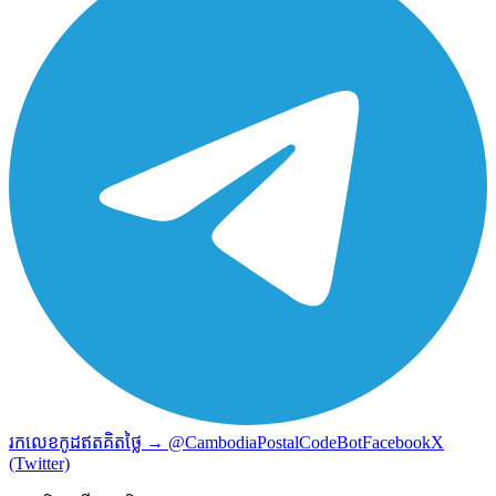
រកលេខកូដឥតគិតថ្លៃ → @CambodiaPostalCodeBot
Facebook
X
(Twitter)