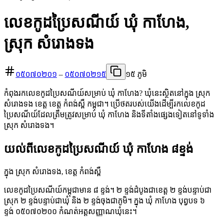
លេខកូដប្រៃសណីយ៍ ឃុំ កាហែង,
ស្រុក សំរោងទង
០៥០៧០២០១
–
០៥០៧០២១៥
១៥ ភូមិ
កំពុងរកលេខកូដប្រៃសណីយ៍សម្រាប់ ឃុំ កាហែង? ឃុំនេះស្ថិតនៅក្នុង ស្រុក
សំរោងទង ខេត្ត ខេត្ត កំពង់ស្ពឺ កម្ពុជា។ ប្រើថតរបស់យើងដើម្បីរកលេខកូដ
ប្រៃសណីយ៍ដែលត្រឹមត្រូវសម្រាប់ ឃុំ កាហែង និងទីតាំងផ្សេងទៀតនៅទូទាំង
ស្រុក សំរោងទង។
យល់ពីលេខកូដប្រៃសណីយ៍ ឃុំ កាហែង ៨ខ្ទង់
ក្នុង ស្រុក សំរោងទង, ខេត្ត កំពង់ស្ពឺ
លេខកូដប្រៃសណីយ៍កម្ពុជាមាន ៨ ខ្ទង់។ ២ ខ្ទង់ដំបូងជាខេត្ត ២ ខ្ទង់បន្ទាប់ជា
ស្រុក ២ ខ្ទង់បន្ទាប់ជាឃុំ និង ២ ខ្ទង់ចុងជាភូមិ។ ក្នុង ឃុំ កាហែង បុព្វបទ ៦
ខ្ទង់ ០៥០៧០២០០ កំណត់អត្តសញ្ញាណឃុំនេះ។