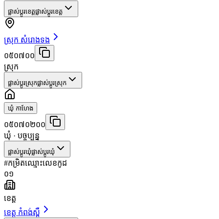
ផ្លាស់ប្តូរខេត្ត
ផ្លាស់ប្តូរខេត្ត
ស្រុក សំរោងទង
០៥០៧០០
ស្រុក
ផ្លាស់ប្តូរស្រុក
ផ្លាស់ប្តូរស្រុក
ឃុំ កាហែង
០៥០៧០២០០
ឃុំ
· បច្ចុប្បន្ន
ផ្លាស់ប្តូរឃុំ
ផ្លាស់ប្តូរឃុំ
#
កម្រិត
ឈ្មោះ
លេខកូដ
០១
ខេត្ត
ខេត្ត កំពង់ស្ពឺ