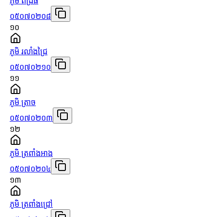
ភូមិ ពង្រធំ
០៥០៧០២០៨
១០
ភូមិ រលាំងជ្រៃ
០៥០៧០២១០
១១
ភូមិ ត្រាច
០៥០៧០២០៣
១២
ភូមិ ត្រពាំងអាង
០៥០៧០២០៤
១៣
ភូមិ ត្រពាំងជ្រៅ