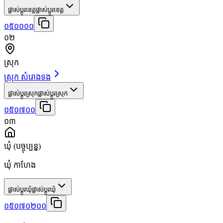
ផ្លាស់ប្តូរខេត្ត
ផ្លាស់ប្តូរខេត្ត
០៥០០០០
០២
ស្រុក
ស្រុក សំរោងទង
ផ្លាស់ប្តូរស្រុក
ផ្លាស់ប្តូរស្រុក
០៥០៧០០
០៣
ឃុំ
(បច្ចុប្បន្ន)
ឃុំ កាហែង
ផ្លាស់ប្តូរឃុំ
ផ្លាស់ប្តូរឃុំ
០៥០៧០២០០