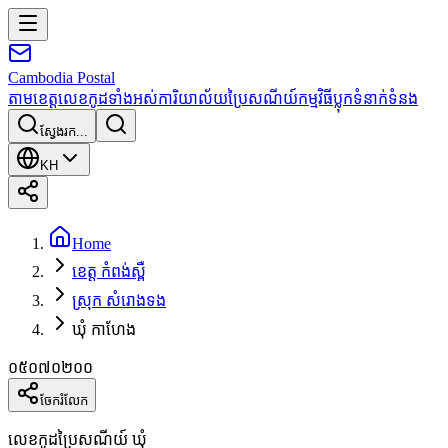
Cambodia
Postal
តាមខេត្ត
លេខកូដទាំងអស់
ការិយាល័យប្រៃសណីយ៍
កម្មវិធី
ប្លុក
ទំនាក់ទំនង
ស្វែងរក...
KH
Home
ខេត្ត កំពង់ស្ពឺ
ស្រុក សំរោងទង
ឃុំ កាហែង
០៥០៧០២០០
ចែករំលែក
លេខកូដប្រៃសណីយ៍ ឃុំ