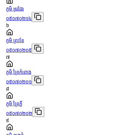
ភូមិ អូរវែង
០៥០៧០២១៤
៦
ភូមិ ព្រះខែ
០៥០៧០២០៥
៧
ភូមិ ព្រៃកំពោង
០៥០៧០២០១
៨
ភូមិ ព្រៃក្ដី
០៥០៧០២០២
៩