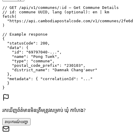
// GET /api/v1/communes/:id — Get Commune Details
// id: commune UUID, lang (optional): en | km
fetch
(
"https://api.cambodiapostalcode.com/v1/communes/2fe6d
)
// Example response
{
"statusCode"
: 
200
,
"data"
: {
"id"
: 
"69797040-..."
,
"name"
: 
"Pong Tuek"
,
"type"
: 
"commune"
,
"postal_code_prefix"
: 
"230103"
,
"district_name"
: 
"Damnak Chang'aeur"
},
"metadata"
: {
"correlationId"
: 
"..."
}
}
រកឃើញព័ត៌មានមិនត្រឹមត្រូវសម្រាប់ ឃុំ កាហែង?
រាយការណ៍បញ្ហា