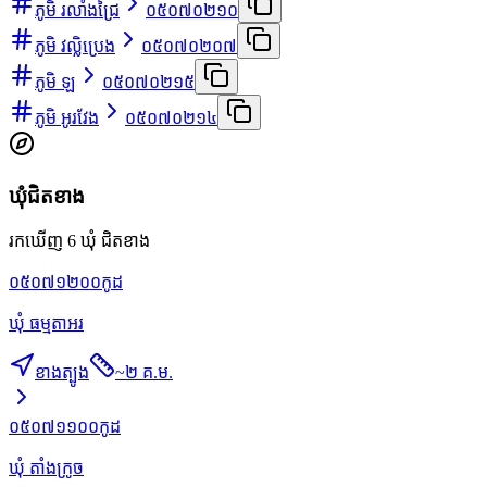
ភូមិ រលាំងជ្រៃ
០៥០៧០២១០
ភូមិ វល្លិប្រេង
០៥០៧០២០៧
ភូមិ ឡ
០៥០៧០២១៥
ភូមិ អូរវែង
០៥០៧០២១៤
ឃុំជិតខាង
រកឃើញ 6 ឃុំ ជិតខាង
០៥០៧១២០០
កូដ
ឃុំ ធម្មតាអរ
ខាងត្បូង
~
២ គ.ម.
០៥០៧១១០០
កូដ
ឃុំ តាំងក្រូច