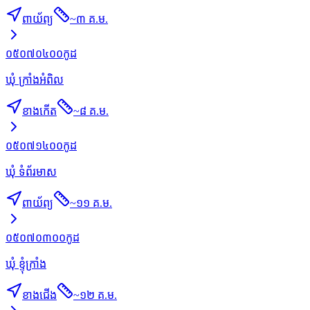
ពាយ័ព្យ
~
៣ គ.ម.
០៥០៧០៤០០
កូដ
ឃុំ ក្រាំងអំពិល
ខាងកើត
~
៨ គ.ម.
០៥០៧១៤០០
កូដ
ឃុំ ទំព័រមាស
ពាយ័ព្យ
~
១១ គ.ម.
០៥០៧០៣០០
កូដ
ឃុំ ខ្ទុំក្រាំង
ខាងជើង
~
១២ គ.ម.