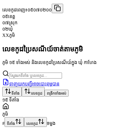
លេខកូដពេញ៖
០៥០៧០២០០
០៥
ខេត្ត
០៧
ស្រុក
០២
ឃុំ
XX
ភូមិ
លេខកូដប្រៃសណីយ៍ចាត់តាមភូមិ
ភូមិ ១៥ ទាំងអស់ និងលេខកូដប្រៃសណីយ៍ក្នុង ឃុំ កាហែង
ទាញយកបញ្ជីអាចបោះពុម្ភបាន
ទីតាំង
លេខកូដ
ពង្រីកទាំងអស់
១៥
ទីតាំង
ភូមិ
#
ចម្លង
ទីតាំង
លេខកូដ