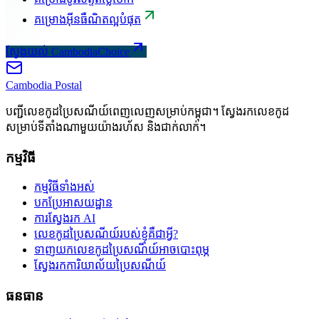
គម្រោងអ៊ីនធឺណិតល្អបំផុត
ស្វែងយល់ CambodiaChoice
Cambodia
Postal
បញ្ជីលេខកូដប្រៃសណីយ៍ពេញលេញសម្រាប់កម្ពុជា។ ស្វែងរកលេខកូដ
សម្រាប់ទីតាំងណាមួយយ៉ាងរហ័ស និងជាក់លាក់។
កម្មវិធី
កម្មវិធីទាំងអស់
បកប្រែអាសយដ្ឋាន
ការស្វែងរក AI
លេខកូដប្រៃសណីយ៍របស់ខ្ញុំគឺជាអ្វី?
ទាញយកលេខកូដប្រៃសណីយ៍អាចបោះពុម្ភ
ស្វែងរកការិយាល័យប្រៃសណីយ៍
ធនធាន