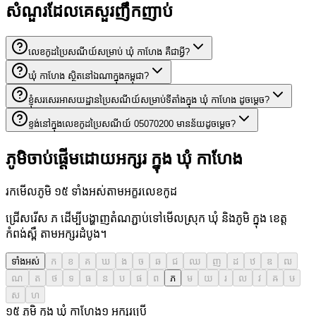
សំណួរដែលគេសួរញឹកញាប់
លេខកូដប្រៃសណីយ៍សម្រាប់ ឃុំ កាហែង គឺជាអ្វី?
ឃុំ កាហែង ស្ថិតនៅឯណាក្នុងកម្ពុជា?
ខ្ញុំសរសេរអាសយដ្ឋានប្រៃសណីយ៍សម្រាប់ទីតាំងក្នុង ឃុំ កាហែង ដូចម្តេច?
ខ្ទង់នៅក្នុងលេខកូដប្រៃសណីយ៍ 05070200 មានន័យដូចម្តេច?
ភូមិចាប់ផ្តើមដោយអក្សរ ក្នុង ឃុំ កាហែង
រកមើលភូមិ ១៥ ទាំងអស់តាមអក្ខរលេខកូដ
ជ្រើសរើស ភ ដើម្បីបង្ហាញតំណភ្ជាប់ទៅមើលស្រុក ឃុំ និងភូមិ ក្នុង ខេត្ត
កំពង់ស្ពឺ តាមអក្សរដំបូង។
ទាំងអស់
ក
ខ
គ
ឃ
ង
ច
ឆ
ជ
ឈ
ញ
ដ
ឋ
ឌ
ឍ
ណ
ត
ថ
ទ
ធ
ន
ប
ផ
ព
ភ
ម
យ
រ
ល
វ
ឝ
ឞ
ស
ហ
១៥ ភូមិ ក្នុង ឃុំ កាហែង
១
អក្សរប្រើ