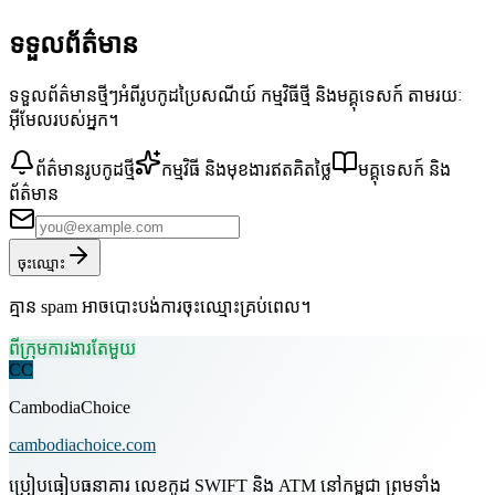
ទទួលព័ត៌មាន
ទទួលព័ត៌មានថ្មីៗអំពីរូបកូដប្រៃសណីយ៍ កម្មវិធីថ្មី និងមគ្គុទេសក៍ តាមរយៈ
អ៊ីមែលរបស់អ្នក។
ព័ត៌មានរូបកូដថ្មី
កម្មវិធី និងមុខងារឥតគិតថ្លៃ
មគ្គុទេសក៍ និង
ព័ត៌មាន
ចុះឈ្មោះ
គ្មាន spam អាចបោះបង់ការចុះឈ្មោះគ្រប់ពេល។
ពីក្រុមការងារតែមួយ
CC
CambodiaChoice
cambodiachoice.com
ប្រៀបធៀបធនាគារ លេខកូដ SWIFT និង ATM នៅកម្ពុជា ព្រមទាំង