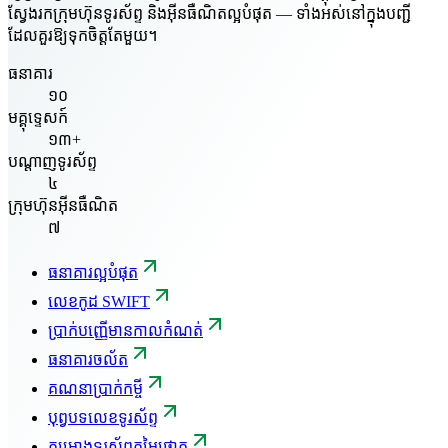
ស្វែងរកក្រុមហ៊ុនទូរស័ព្ទ និងអ៊ីនធឺណិតល្អបំផុត — ទាំងអស់នៅក្នុងបញ្ជី
ដែលគួរឱ្យទុកចិត្តតែមួយ។
ធនាគារ
១០
មគ្គុទ្ទេសក៍
១៣+
បណ្តាញទូរស័ព្ទ
៤
ក្រុមហ៊ុនអ៊ីនធឺណិត
៧
ធនាគារល្អបំផុត
លេខកូដ SWIFT
ប្រាក់បញ្ញើមានកាលកំណត់
ធនាគារចល័ត
គណនាប្រាក់កម្ចី
បុព្វបទលេខទូរស័ព្ទ
គម្រោងទូរស័ព្ទតម្លៃថោក