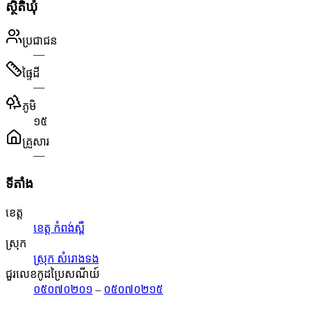
ស្ថិតិឃុំ
ប្រជាជន
—
ផ្ទៃដី
—
ភូមិ
១៥
គ្រួសារ
—
ទីតាំង
ខេត្ត
ខេត្ត កំពង់ស្ពឺ
ស្រុក
ស្រុក សំរោងទង
ជួរលេខកូដប្រៃសណីយ៍
០៥០៧០២០១
–
០៥០៧០២១៥