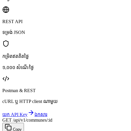
REST API
ទម្រង់ JSON
កម្រិតឥតគិតថ្លៃ
១,០០០ សំណើ/ថ្ងៃ
Postman & REST
cURL ឬ HTTP client ណាមួយ
យក API Key
ឯកសារ
GET /api/v1/communes/:id
Copy