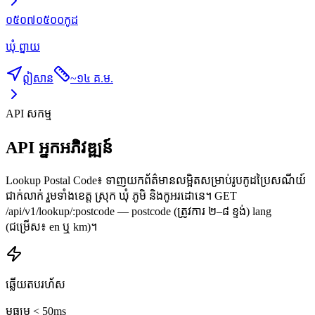
០៥០៧០៥០០
កូដ
ឃុំ ព្នាយ
ឦសាន
~
១៤ គ.ម.
API សកម្ម
API អ្នកអភិវឌ្ឍន៍
Lookup Postal Code៖ ទាញយកព័ត៌មានលម្អិតសម្រាប់រូបកូដប្រៃសណីយ៍
ជាក់លាក់ រួមទាំងខេត្ត ស្រុក ឃុំ ភូមិ និងកូអរដោនេ។ GET
/api/v1/lookup/:postcode — postcode (ត្រូវការ ២–៨ ខ្ទង់) lang
(ជម្រើស៖ en ឬ km)។
ឆ្លើយតបរហ័ស
មធ្យម < 50ms