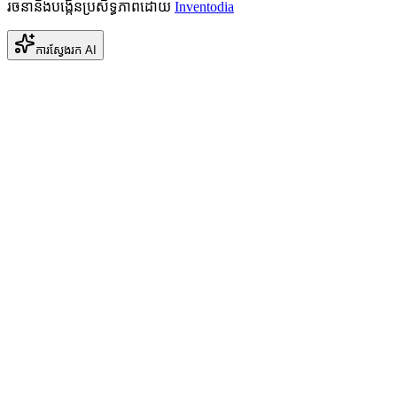
រចនានិងបង្កើនប្រសិទ្ធភាពដោយ
Inventodia
ការស្វែងរក AI