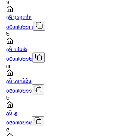
១
ភូមិ បុស្សតានៃ
០៥០៧០២១៣
២
ភូមិ កាហែង
០៥០៧០២១២
៣
ភូមិ គោករំលិច
០៥០៧០២១១
៤
ភូមិ ឡ
០៥០៧០២១៥
៥