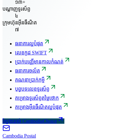
១៣+
បណ្តាញទូរស័ព្ទ
៤
ក្រុមហ៊ុនអ៊ីនធឺណិត
៧
ធនាគារល្អបំផុត
លេខកូដ SWIFT
ប្រាក់បញ្ញើមានកាលកំណត់
ធនាគារចល័ត
គណនាប្រាក់កម្ចី
បុព្វបទលេខទូរស័ព្ទ
គម្រោងទូរស័ព្ទតម្លៃថោក
គម្រោងអ៊ីនធឺណិតល្អបំផុត
ស្វែងយល់ CambodiaChoice
Cambodia
Postal