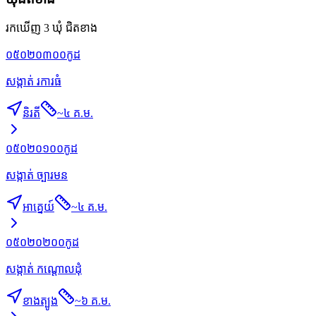
រកឃើញ 3 ឃុំ ជិតខាង
០៥០២០៣០០
កូដ
សង្កាត់ រការធំ
និរតី
~
៤ គ.ម.
០៥០២០១០០
កូដ
សង្កាត់ ច្បារមន
អាគ្នេយ៍
~
៤ គ.ម.
០៥០២០២០០
កូដ
សង្កាត់ កណ្ដោលដុំ
ខាងត្បូង
~
៦ គ.ម.