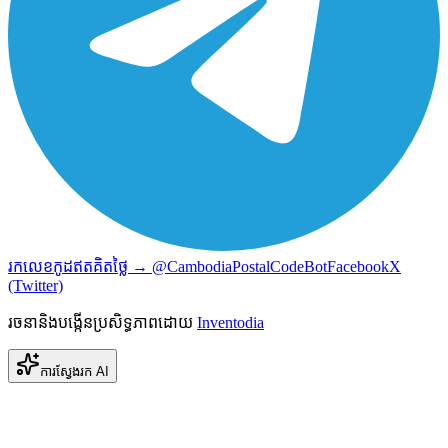
រកលេខកូដឥតគិតថ្លៃ → @CambodiaPostalCodeBot
Facebook
X
(Twitter)
រចនានិងបង្កើនប្រសិទ្ធភាពដោយ
Inventodia
ការស្វែងរក AI