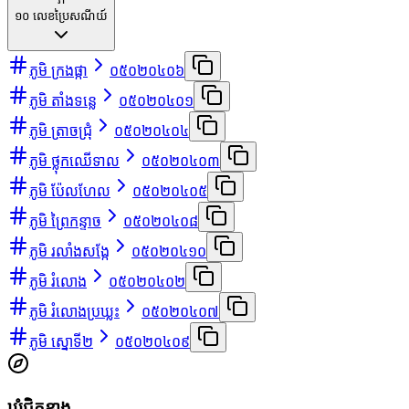
១០
លេខប្រៃសណីយ៍
ភូមិ ក្រងផ្កា
០៥០២០៤០៦
ភូមិ តាំងទន្លេ
០៥០២០៤០១
ភូមិ ត្រាចជ្រុំ
០៥០២០៤០៤
ភូមិ ថ្លុកឈើទាល
០៥០២០៤០៣
ភូមិ ប៉ែលហែល
០៥០២០៤០៥
ភូមិ ព្រៃកន្ទាច
០៥០២០៤០៨
ភូមិ រលាំងសង្កែ
០៥០២០៤១០
ភូមិ រំលោង
០៥០២០៤០២
ភូមិ រំលោងប្រឃ្លះ
០៥០២០៤០៧
ភូមិ ស្នោទី២
០៥០២០៤០៩
ឃុំជិតខាង