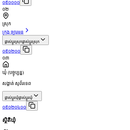
០៥០០០០
០២
ស្រុក
ក្រុង ច្បារមន
ផ្លាស់ប្តូរស្រុក
ផ្លាស់ប្តូរស្រុក
០៥០២០០
០៣
ឃុំ
(បច្ចុប្បន្ន)
សង្កាត់ សុព័រទេព
ផ្លាស់ប្តូរឃុំ
ផ្លាស់ប្តូរឃុំ
០៥០២០៤០០
ស្ថិតិឃុំ