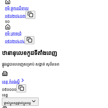
ភូមិ ថ្លុកឈើទាល
០៥០២០៤០៣
១០
ភូមិ ត្រាចជ្រុំ
០៥០២០៤០៤
ឋានានុលេខកូដទីតាំងពេញ
ផ្លូវរដ្ឋបាលពេញសម្រាប់ សង្កាត់ សុព័រទេព
ខេត្ត កំពង់ស្ពឺ
០៥០០០០
ខេត្ត
ផ្លាស់ប្តូរខេត្ត
ផ្លាស់ប្តូរខេត្ត