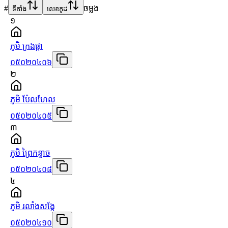
#
ចម្លង
ទីតាំង
លេខកូដ
១
ភូមិ ក្រងផ្កា
០៥០២០៤០៦
២
ភូមិ ប៉ែលហែល
០៥០២០៤០៥
៣
ភូមិ ព្រៃកន្ទាច
០៥០២០៤០៨
៤
ភូមិ រលាំងសង្កែ
០៥០២០៤១០