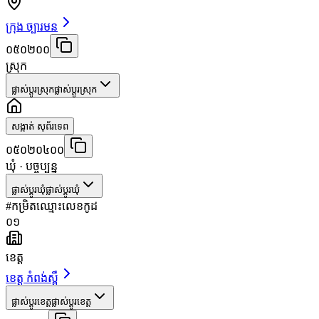
ក្រុង ច្បារមន
០៥០២០០
ស្រុក
ផ្លាស់ប្តូរស្រុក
ផ្លាស់ប្តូរស្រុក
សង្កាត់ សុព័រទេព
០៥០២០៤០០
ឃុំ
· បច្ចុប្បន្ន
ផ្លាស់ប្តូរឃុំ
ផ្លាស់ប្តូរឃុំ
#
កម្រិត
ឈ្មោះ
លេខកូដ
០១
ខេត្ត
ខេត្ត កំពង់ស្ពឺ
ផ្លាស់ប្តូរខេត្ត
ផ្លាស់ប្តូរខេត្ត