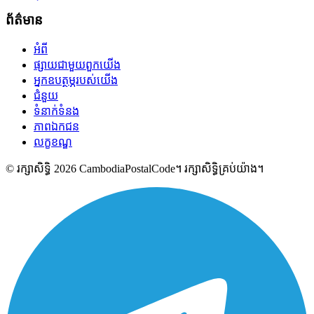
ព័ត៌មាន
អំពី
ផ្សាយជាមួយពួកយើង
អ្នកឧបត្ថម្ភរបស់យើង
ជំនួយ
ទំនាក់ទំនង
ភាពឯកជន
លក្ខខណ្ឌ
© រក្សាសិទ្ធិ 2026 CambodiaPostalCode។ រក្សាសិទ្ធិគ្រប់យ៉ាង។