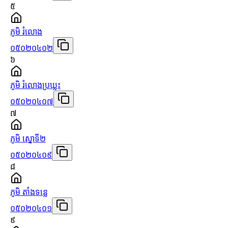
៥
ភូមិ រំលោង
០៥០២០៤០២
៦
ភូមិ រំលោងប្រឃ្លះ
០៥០២០៤០៧
៧
ភូមិ ស្នោទី២
០៥០២០៤០៩
៨
ភូមិ តាំងទន្លេ
០៥០២០៤០១
៩