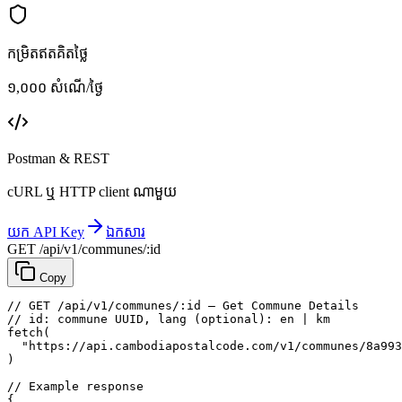
កម្រិតឥតគិតថ្លៃ
១,០០០ សំណើ/ថ្ងៃ
Postman & REST
cURL ឬ HTTP client ណាមួយ
យក API Key
ឯកសារ
GET /api/v1/communes/:id
Copy
// GET /api/v1/communes/:id — Get Commune Details
// id: commune UUID, lang (optional): en | km
fetch
(
"https://api.cambodiapostalcode.com/v1/communes/8a993
)
// Example response
{