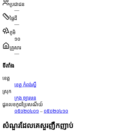
ប្រជាជន
—
ផ្ទៃដី
—
ភូមិ
១០
គ្រួសារ
—
ទីតាំង
ខេត្ត
ខេត្ត កំពង់ស្ពឺ
ស្រុក
ក្រុង ច្បារមន
ជួរលេខកូដប្រៃសណីយ៍
០៥០២០៤០១
–
០៥០២០៤១០
សំណួរដែលគេសួរញឹកញាប់