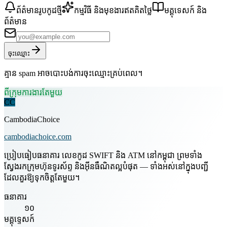
ព័ត៌មានរូបកូដថ្មី
កម្មវិធី និងមុខងារឥតគិតថ្លៃ
មគ្គុទេសក៍ និង
ព័ត៌មាន
ចុះឈ្មោះ
គ្មាន spam អាចបោះបង់ការចុះឈ្មោះគ្រប់ពេល។
ពីក្រុមការងារតែមួយ
CC
CambodiaChoice
cambodiachoice.com
ប្រៀបធៀបធនាគារ លេខកូដ SWIFT និង ATM នៅកម្ពុជា ព្រមទាំង
ស្វែងរកក្រុមហ៊ុនទូរស័ព្ទ និងអ៊ីនធឺណិតល្អបំផុត — ទាំងអស់នៅក្នុងបញ្ជី
ដែលគួរឱ្យទុកចិត្តតែមួយ។
ធនាគារ
១០
មគ្គុទ្ទេសក៍