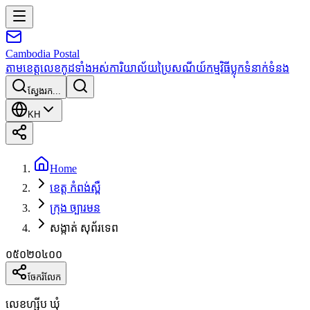
Cambodia
Postal
តាមខេត្ត
លេខកូដទាំងអស់
ការិយាល័យប្រៃសណីយ៍
កម្មវិធី
ប្លុក
ទំនាក់ទំនង
ស្វែងរក...
KH
Home
ខេត្ត កំពង់ស្ពឺ
ក្រុង ច្បារមន
សង្កាត់ សុព័រទេព
០៥០២០៤០០
ចែករំលែក
លេខហ្ស៊ីប ឃុំ