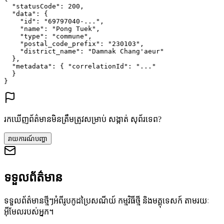
"statusCode"
: 
200
,
"data"
: {
"id"
: 
"69797040-..."
,
"name"
: 
"Pong Tuek"
,
"type"
: 
"commune"
,
"postal_code_prefix"
: 
"230103"
,
"district_name"
: 
"Damnak Chang'aeur"
},
"metadata"
: {
"correlationId"
: 
"..."
}
}
រកឃើញព័ត៌មានមិនត្រឹមត្រូវសម្រាប់ សង្កាត់ សុព័រទេព?
រាយការណ៍បញ្ហា
ទទួលព័ត៌មាន
ទទួលព័ត៌មានថ្មីៗអំពីរូបកូដប្រៃសណីយ៍ កម្មវិធីថ្មី និងមគ្គុទេសក៍ តាមរយៈ
អ៊ីមែលរបស់អ្នក។