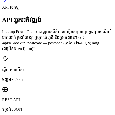
API សកម្ម
API អ្នកអភិវឌ្ឍន៍
Lookup Postal Code៖ ទាញយកព័ត៌មានលម្អិតសម្រាប់រូបកូដប្រៃសណីយ៍
ជាក់លាក់ រួមទាំងខេត្ត ស្រុក ឃុំ ភូមិ និងកូអរដោនេ។ GET
/api/v1/lookup/:postcode — postcode (ត្រូវការ ២–៨ ខ្ទង់) lang
(ជម្រើស៖ en ឬ km)។
ឆ្លើយតបរហ័ស
មធ្យម < 50ms
REST API
ទម្រង់ JSON