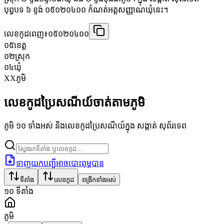
បុព្វបទ ៦ ខ្ទង់ ០៥០២០៤០០ កំណត់អត្តសញ្ញាណឃុំនេះ។
លេខកូដពេញ៖
០៥០២០៤០០
០៥
ខេត្ត
០២
ស្រុក
០៤
ឃុំ
XX
ភូមិ
លេខកូដប្រៃសណីយ៍ចាត់តាមភូមិ
ភូមិ ១០ ទាំងអស់ និងលេខកូដប្រៃសណីយ៍ក្នុង សង្កាត់ សុព័រទេព
ទាញយកបញ្ជីអាចបោះពុម្ភបាន
ទីតាំង
លេខកូដ
ពង្រីកទាំងអស់
១០
ទីតាំង
ភូមិ