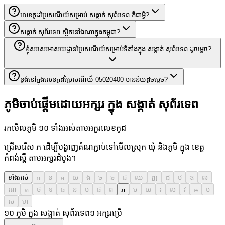
លេខកូដប្រៃសណីយ៍សម្រាប់ សង្កាត់ សុព័រទេព គឺជាអ្វី?
សង្កាត់ សុព័រទេព ស្ថិតនៅឯណាក្នុងកម្ពុជា?
ខ្ញុំសរសេរអាសយដ្ឋានប្រៃសណីយ៍សម្រាប់ទីតាំងក្នុង សង្កាត់ សុព័រទេព ដូចម្តេច?
ខ្ទង់នៅក្នុងលេខកូដប្រៃសណីយ៍ 05020400 មានន័យដូចម្តេច?
ភូមិចាប់ផ្តើមដោយអក្សរ ក្នុង សង្កាត់ សុព័រទេព
រកមើលភូមិ ១០ ទាំងអស់តាមអក្ខរលេខកូដ
ជ្រើសរើស ភ ដើម្បីបង្ហាញតំណភ្ជាប់ទៅមើលស្រុក ឃុំ និងភូមិ ក្នុង ខេត្ត
កំពង់ស្ពឺ តាមអក្សរដំបូង។
ទាំងអស់
ក
ខ
គ
ឃ
ង
ច
ឆ
ជ
ឈ
ញ
ដ
ឋ
ឌ
ឍ
ណ
ត
ថ
ទ
ធ
ន
ប
ផ
ព
ភ
ម
យ
រ
ល
វ
ឝ
ឞ
ស
ហ
១០ ភូមិ ក្នុង សង្កាត់ សុព័រទេព
១
អក្សរប្រើ
ភ