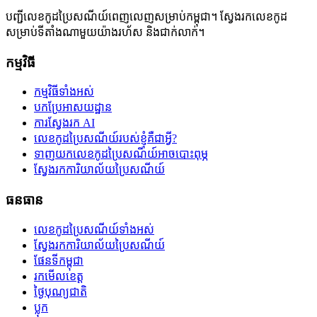
បញ្ជីលេខកូដប្រៃសណីយ៍ពេញលេញសម្រាប់កម្ពុជា។ ស្វែងរកលេខកូដ
សម្រាប់ទីតាំងណាមួយយ៉ាងរហ័ស និងជាក់លាក់។
កម្មវិធី
កម្មវិធីទាំងអស់
បកប្រែអាសយដ្ឋាន
ការស្វែងរក AI
លេខកូដប្រៃសណីយ៍របស់ខ្ញុំគឺជាអ្វី?
ទាញយកលេខកូដប្រៃសណីយ៍អាចបោះពុម្ភ
ស្វែងរកការិយាល័យប្រៃសណីយ៍
ធនធាន
លេខកូដប្រៃសណីយ៍ទាំងអស់
ស្វែងរកការិយាល័យប្រៃសណីយ៍
ផែនទីកម្ពុជា
រកមើលខេត្ត
ថ្ងៃបុណ្យជាតិ
ប្លុក