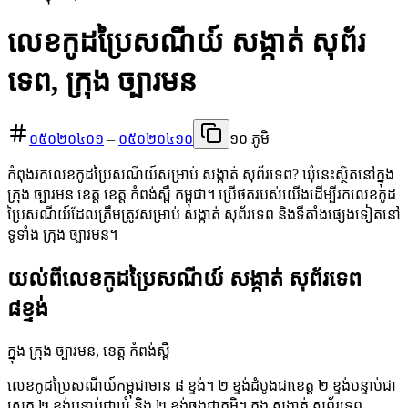
លេខកូដប្រៃសណីយ៍ សង្កាត់ សុព័រ
ទេព, ក្រុង ច្បារមន
០៥០២០៤០១
–
០៥០២០៤១០
១០ ភូមិ
កំពុងរកលេខកូដប្រៃសណីយ៍សម្រាប់ សង្កាត់ សុព័រទេព? ឃុំនេះស្ថិតនៅក្នុង
ក្រុង ច្បារមន ខេត្ត ខេត្ត កំពង់ស្ពឺ កម្ពុជា។ ប្រើថតរបស់យើងដើម្បីរកលេខកូដ
ប្រៃសណីយ៍ដែលត្រឹមត្រូវសម្រាប់ សង្កាត់ សុព័រទេព និងទីតាំងផ្សេងទៀតនៅ
ទូទាំង ក្រុង ច្បារមន។
យល់ពីលេខកូដប្រៃសណីយ៍ សង្កាត់ សុព័រទេព
៨ខ្ទង់
ក្នុង ក្រុង ច្បារមន, ខេត្ត កំពង់ស្ពឺ
លេខកូដប្រៃសណីយ៍កម្ពុជាមាន ៨ ខ្ទង់។ ២ ខ្ទង់ដំបូងជាខេត្ត ២ ខ្ទង់បន្ទាប់ជា
ស្រុក ២ ខ្ទង់បន្ទាប់ជាឃុំ និង ២ ខ្ទង់ចុងជាភូមិ។ ក្នុង សង្កាត់ សុព័រទេព