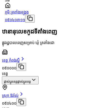
១៨
ភូមិ ត្រពាំងអង្គ្រង
០៥០៤០៣១១
ឋានានុលេខកូដទីតាំងពេញ
ផ្លូវរដ្ឋបាលពេញសម្រាប់ ឃុំ ត្រពាំងជោ
ខេត្ត កំពង់ស្ពឺ
០៥០០០០
ខេត្ត
ផ្លាស់ប្តូរខេត្ត
ផ្លាស់ប្តូរខេត្ត
ស្រុក ឱរ៉ាល់
០៥០៤០០