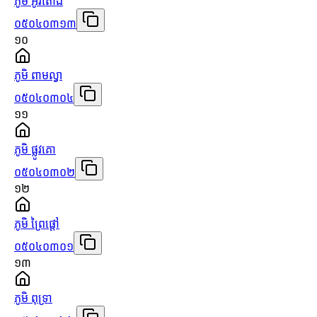
ភូមិ អូរតោង
០៥០៤០៣១៣
១០
ភូមិ ពាមល្វា
០៥០៤០៣០៤
១១
ភូមិ ផ្លូវគោ
០៥០៤០៣០២
១២
ភូមិ ព្រៃផ្ដៅ
០៥០៤០៣០១
១៣
ភូមិ ពុទ្រា