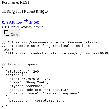
Postman & REST
cURL ឬ HTTP client ណាមួយ
យក API Key
ឯកសារ
GET /api/v1/communes/:id
Copy
// GET /api/v1/communes/:id — Get Commune Details
// id: commune UUID, lang (optional): en | km
fetch
(
"https://api.cambodiapostalcode.com/v1/communes/80c0b
)
// Example response
{
"statusCode"
: 
200
,
"data"
: {
"id"
: 
"69797040-..."
,
"name"
: 
"Pong Tuek"
,
"type"
: 
"commune"
,
"postal_code_prefix"
: 
"230103"
,
"district_name"
: 
"Damnak Chang'aeur"
},
"metadata"
: {
"correlationId"
: 
"..."
}
}