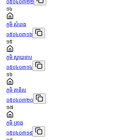
០៥០៤០៣២២
១៤
ភូមិ សំរោង
០៥០៤០៣១៦
១៥
ភូមិ ស្វាយទាប
០៥០៤០៣១៤
១៦
ភូមិ តានិល
០៥០៤០៣២០
១៧
ភូមិ ត្រាង
០៥០៤០៣១៩