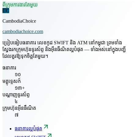
ពីក្រុមការងារតែមួយ
CC
CambodiaChoice
cambodiachoice.com
ប្រៀបធៀបធនាគារ លេខកូដ SWIFT និង ATM នៅកម្ពុជា ព្រមទាំង
ស្វែងរកក្រុមហ៊ុនទូរស័ព្ទ និងអ៊ីនធឺណិតល្អបំផុត — ទាំងអស់នៅក្នុងបញ្ជី
ដែលគួរឱ្យទុកចិត្តតែមួយ។
ធនាគារ
១០
មគ្គុទ្ទេសក៍
១៣+
បណ្តាញទូរស័ព្ទ
៤
ក្រុមហ៊ុនអ៊ីនធឺណិត
៧
ធនាគារល្អបំផុត