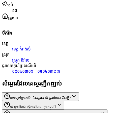
ភូមិ
១៨
គ្រួសារ
—
ទីតាំង
ខេត្ត
ខេត្ត កំពង់ស្ពឺ
ស្រុក
ស្រុក ឱរ៉ាល់
ជួរលេខកូដប្រៃសណីយ៍
០៥០៤០៣០១
–
០៥០៤០៣២៣
សំណួរដែលគេសួរញឹកញាប់
លេខកូដប្រៃសណីយ៍សម្រាប់ ឃុំ ត្រពាំងជោ គឺជាអ្វី?
ឃុំ ត្រពាំងជោ ស្ថិតនៅឯណាក្នុងកម្ពុជា?