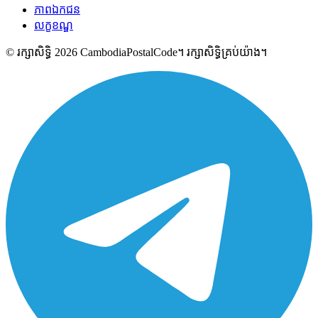
ភាពឯកជន
លក្ខខណ្ឌ
© រក្សាសិទ្ធិ 2026 CambodiaPostalCode។ រក្សាសិទ្ធិគ្រប់យ៉ាង។