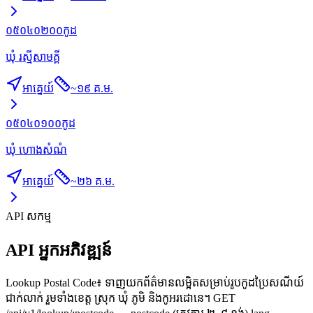
០៥០៤០២០០
កូដ
ឃុំ រស្មីសាមគ្គី
អាគ្នេយ៍
~
១៩ គ.ម.
០៥០៤០១០០
កូដ
ឃុំ ហោងសំណំ
អាគ្នេយ៍
~
២៦ គ.ម.
API សកម្ម
API អ្នកអភិវឌ្ឍន៍
Lookup Postal Code៖ ទាញយកព័ត៌មានលម្អិតសម្រាប់រូបកូដប្រៃសណីយ៍
ជាក់លាក់ រួមទាំងខេត្ត ស្រុក ឃុំ ភូមិ និងកូអរដោនេ។ GET