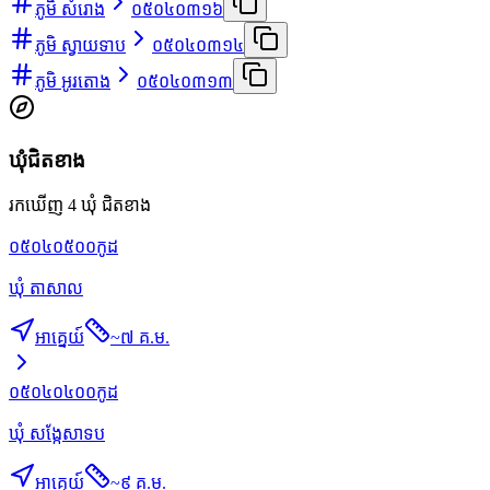
ភូមិ សំរោង
០៥០៤០៣១៦
ភូមិ ស្វាយទាប
០៥០៤០៣១៤
ភូមិ អូរតោង
០៥០៤០៣១៣
ឃុំជិតខាង
រកឃើញ 4 ឃុំ ជិតខាង
០៥០៤០៥០០
កូដ
ឃុំ តាសាល
អាគ្នេយ៍
~
៧ គ.ម.
០៥០៤០៤០០
កូដ
ឃុំ សង្កែសាទប
អាគ្នេយ៍
~
៩ គ.ម.