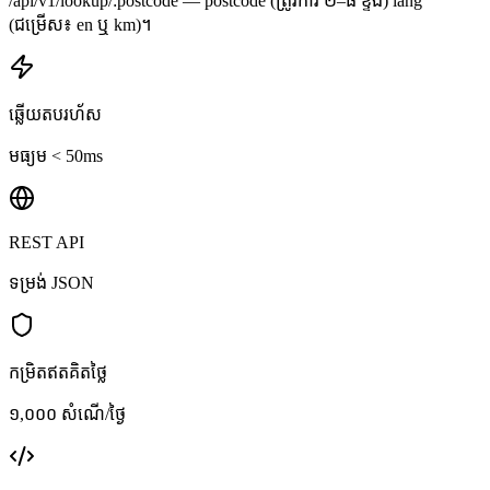
/api/v1/lookup/:postcode — postcode (ត្រូវការ ២–៨ ខ្ទង់) lang
(ជម្រើស៖ en ឬ km)។
ឆ្លើយតបរហ័ស
មធ្យម < 50ms
REST API
ទម្រង់ JSON
កម្រិតឥតគិតថ្លៃ
១,០០០ សំណើ/ថ្ងៃ