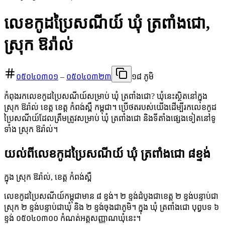
លេខកូដប្រៃសណីយ៍ ឃុំ ត្រពាំងជោ,
ស្រុក ឱរ៉ាល់
០៥០៤០៣០១
–
០៥០៤០៣២៣
១៨ ភូមិ
កំពុងរកលេខកូដប្រៃសណីយ៍សម្រាប់ ឃុំ ត្រពាំងជោ? ឃុំនេះស្ថិតនៅក្នុង
ស្រុក ឱរ៉ាល់ ខេត្ត ខេត្ត កំពង់ស្ពឺ កម្ពុជា។ ប្រើថតរបស់យើងដើម្បីរកលេខកូដ
ប្រៃសណីយ៍ដែលត្រឹមត្រូវសម្រាប់ ឃុំ ត្រពាំងជោ និងទីតាំងផ្សេងទៀតនៅទូ
ទាំង ស្រុក ឱរ៉ាល់។
យល់ពីលេខកូដប្រៃសណីយ៍ ឃុំ ត្រពាំងជោ ៨ខ្ទង់
ក្នុង ស្រុក ឱរ៉ាល់, ខេត្ត កំពង់ស្ពឺ
លេខកូដប្រៃសណីយ៍កម្ពុជាមាន ៨ ខ្ទង់។ ២ ខ្ទង់ដំបូងជាខេត្ត ២ ខ្ទង់បន្ទាប់ជា
ស្រុក ២ ខ្ទង់បន្ទាប់ជាឃុំ និង ២ ខ្ទង់ចុងជាភូមិ។ ក្នុង ឃុំ ត្រពាំងជោ បុព្វបទ ៦
ខ្ទង់ ០៥០៤០៣០០ កំណត់អត្តសញ្ញាណឃុំនេះ។