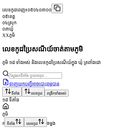
លេខកូដពេញ៖
០៥០៤០៣០០
០៥
ខេត្ត
០៤
ស្រុក
០៣
ឃុំ
XX
ភូមិ
លេខកូដប្រៃសណីយ៍ចាត់តាមភូមិ
ភូមិ ១៨ ទាំងអស់ និងលេខកូដប្រៃសណីយ៍ក្នុង ឃុំ ត្រពាំងជោ
ទាញយកបញ្ជីអាចបោះពុម្ភបាន
ទីតាំង
លេខកូដ
ពង្រីកទាំងអស់
១៨
ទីតាំង
ភូមិ
#
ចម្លង
ទីតាំង
លេខកូដ