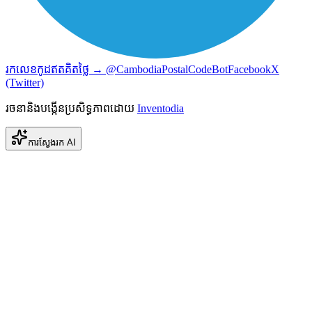
រកលេខកូដឥតគិតថ្លៃ → @CambodiaPostalCodeBot
Facebook
X
(Twitter)
រចនានិងបង្កើនប្រសិទ្ធភាពដោយ
Inventodia
ការស្វែងរក AI