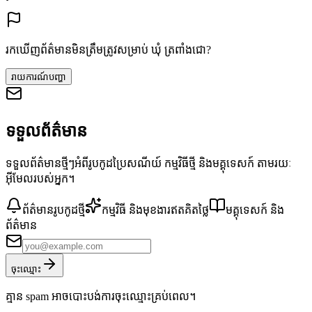
រកឃើញព័ត៌មានមិនត្រឹមត្រូវសម្រាប់ ឃុំ ត្រពាំងជោ?
រាយការណ៍បញ្ហា
ទទួលព័ត៌មាន
ទទួលព័ត៌មានថ្មីៗអំពីរូបកូដប្រៃសណីយ៍ កម្មវិធីថ្មី និងមគ្គុទេសក៍ តាមរយៈ
អ៊ីមែលរបស់អ្នក។
ព័ត៌មានរូបកូដថ្មី
កម្មវិធី និងមុខងារឥតគិតថ្លៃ
មគ្គុទេសក៍ និង
ព័ត៌មាន
ចុះឈ្មោះ
គ្មាន spam អាចបោះបង់ការចុះឈ្មោះគ្រប់ពេល។