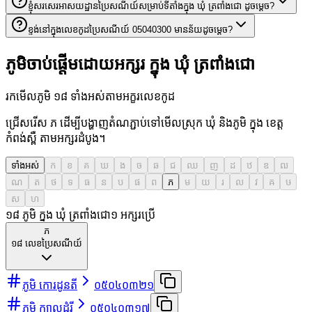
ខ្ញុំសរសេរអាសយដ្ឋានប្រៃសណីយ៍សម្រាប់ទីតាំងក្នុង ឃុំ ត្រពាំងជោ ដូចម្តេច?
ខ្ទង់នៅក្នុងលេខកូដប្រៃសណីយ៍ 05040300 មានន័យដូចម្តេច?
ភូមិចាប់ផ្តើមដោយអក្សរ ក្នុង ឃុំ ត្រពាំងជោ
រកមើលភូមិ ១៨ ទាំងអស់តាមអក្ខរលេខកូដ
ជ្រើសរើស ភ ដើម្បីបង្ហាញតំណភ្ជាប់ទៅមើលស្រុក ឃុំ និងភូមិ ក្នុង ខេត្ត
កំពង់ស្ពឺ តាមអក្សរដំបូង។
ទាំងអស់
ក
ខ
គ
ឃ
ង
ច
ឆ
ជ
ឈ
ញ
ដ
ឋ
ឌ
ឍ
ណ
ត
ថ
ទ
ធ
ន
ប
ផ
ព
ភ
ម
យ
រ
ល
វ
ឝ
ឞ
ស
ហ
១៨ ភូមិ ក្នុង ឃុំ ត្រពាំងជោ
១
អក្សរប្រើ
ភ
១៨
លេខប្រៃសណីយ៍
ភូមិ កោរដូនតី
០៥០៤០៣២១
ភូមិ ក្បាលដំរី
០៥០៤០៣១៧