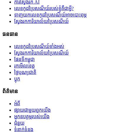
ការស្វែងរក AI
លេខកូដប្រៃសណីយ៍របស់ខ្ញុំគឺជាអ្វី?
ទាញយកលេខកូដប្រៃសណីយ៍អាចបោះពុម្ភ
ស្វែងរកការិយាល័យប្រៃសណីយ៍
ធនធាន
លេខកូដប្រៃសណីយ៍ទាំងអស់
ស្វែងរកការិយាល័យប្រៃសណីយ៍
ផែនទីកម្ពុជា
រកមើលខេត្ត
ថ្ងៃបុណ្យជាតិ
ប្លុក
ព័ត៌មាន
អំពី
ផ្សាយជាមួយពួកយើង
អ្នកឧបត្ថម្ភរបស់យើង
ជំនួយ
ទំនាក់ទំនង