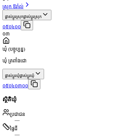
ស្រុក ឱរ៉ាល់
ផ្លាស់ប្តូរស្រុក
ផ្លាស់ប្តូរស្រុក
០៥០៤០០
០៣
ឃុំ
(បច្ចុប្បន្ន)
ឃុំ ត្រពាំងជោ
ផ្លាស់ប្តូរឃុំ
ផ្លាស់ប្តូរឃុំ
០៥០៤០៣០០
ស្ថិតិឃុំ
ប្រជាជន
—
ផ្ទៃដី
—