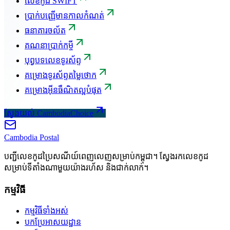
លេខកូដ SWIFT
ប្រាក់បញ្ញើមានកាលកំណត់
ធនាគារចល័ត
គណនាប្រាក់កម្ចី
បុព្វបទលេខទូរស័ព្ទ
គម្រោងទូរស័ព្ទតម្លៃថោក
គម្រោងអ៊ីនធឺណិតល្អបំផុត
ស្វែងយល់ CambodiaChoice
Cambodia
Postal
បញ្ជីលេខកូដប្រៃសណីយ៍ពេញលេញសម្រាប់កម្ពុជា។ ស្វែងរកលេខកូដ
សម្រាប់ទីតាំងណាមួយយ៉ាងរហ័ស និងជាក់លាក់។
កម្មវិធី
កម្មវិធីទាំងអស់
បកប្រែអាសយដ្ឋាន