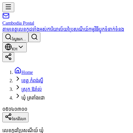
Cambodia
Postal
តាមខេត្ត
លេខកូដទាំងអស់
ការិយាល័យប្រៃសណីយ៍
កម្មវិធី
ប្លុក
ទំនាក់ទំនង
ស្វែងរក...
KH
Home
ខេត្ត កំពង់ស្ពឺ
ស្រុក ឱរ៉ាល់
ឃុំ ត្រពាំងជោ
០៥០៤០៣០០
ចែករំលែក
លេខកូដប្រៃសណីយ៍ ឃុំ