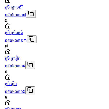
ភូមិ ក្បាលដំរី
០៥០៤០៣១៧
៦
ភូមិ ក្រាំងធ្នង់
០៥០៤០៣២៣
៧
ភូមិ ក្រវៀក
០៥០៤០៣១៥
៨
ភូមិ ល្ងឹម
០៥០៤០៣០៦
៩