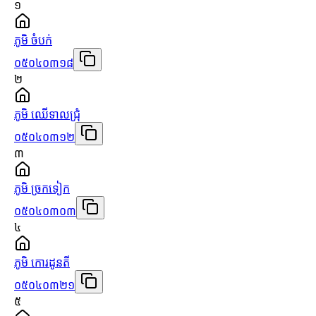
១
ភូមិ ចំបក់
០៥០៤០៣១៨
២
ភូមិ ឈើទាលជ្រុំ
០៥០៤០៣១២
៣
ភូមិ ច្រកទៀក
០៥០៤០៣០៣
៤
ភូមិ កោរដូនតី
០៥០៤០៣២១
៥