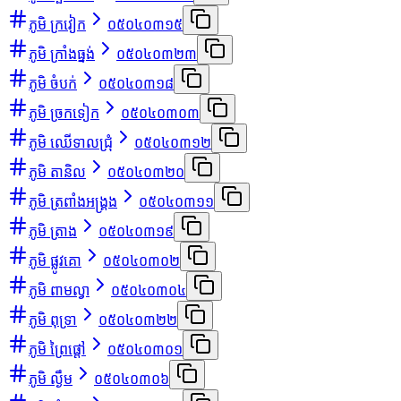
ភូមិ ក្រវៀក
០៥០៤០៣១៥
ភូមិ ក្រាំងធ្នង់
០៥០៤០៣២៣
ភូមិ ចំបក់
០៥០៤០៣១៨
ភូមិ ច្រកទៀក
០៥០៤០៣០៣
ភូមិ ឈើទាលជ្រុំ
០៥០៤០៣១២
ភូមិ តានិល
០៥០៤០៣២០
ភូមិ ត្រពាំងអង្គ្រង
០៥០៤០៣១១
ភូមិ ត្រាង
០៥០៤០៣១៩
ភូមិ ផ្លូវគោ
០៥០៤០៣០២
ភូមិ ពាមល្វា
០៥០៤០៣០៤
ភូមិ ពុទ្រា
០៥០៤០៣២២
ភូមិ ព្រៃផ្ដៅ
០៥០៤០៣០១
ភូមិ ល្ងឹម
០៥០៤០៣០៦