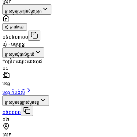
ស្រុក
ផ្លាស់ប្តូរស្រុក
ផ្លាស់ប្តូរស្រុក
ឃុំ ត្រពាំងជោ
០៥០៤០៣០០
ឃុំ
· បច្ចុប្បន្ន
ផ្លាស់ប្តូរឃុំ
ផ្លាស់ប្តូរឃុំ
#
កម្រិត
ឈ្មោះ
លេខកូដ
០១
ខេត្ត
ខេត្ត កំពង់ស្ពឺ
ផ្លាស់ប្តូរខេត្ត
ផ្លាស់ប្តូរខេត្ត
០៥០០០០
០២
ស្រុក