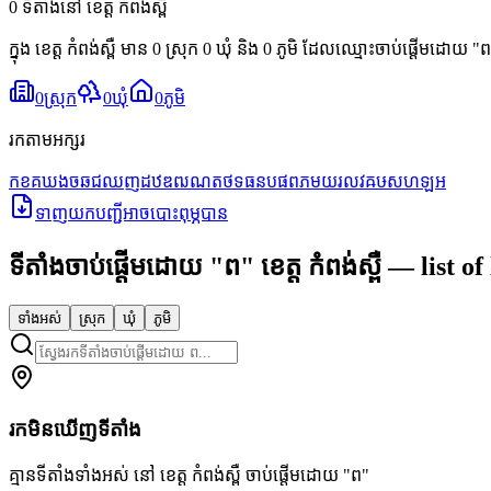
0 ទីតាំងនៅ ខេត្ត កំពង់ស្ពឺ
ក្នុង ខេត្ត កំពង់ស្ពឺ មាន 0 ស្រុក 0 ឃុំ និង 0 ភូមិ ដែលឈ្មោះចាប់ផ្តើមដោ
0
ស្រុក
0
ឃុំ
0
ភូមិ
រកតាមអក្សរ
ក
ខ
គ
ឃ
ង
ច
ឆ
ជ
ឈ
ញ
ដ
ឋ
ឌ
ឍ
ណ
ត
ថ
ទ
ធ
ន
ប
ផ
ព
ភ
ម
យ
រ
ល
វ
ឝ
ឞ
ស
ហ
ឡ
អ
ទាញយកបញ្ជីអាចបោះពុម្ភបាន
ទីតាំងចាប់ផ្តើមដោយ
"
ព
"
ខេត្ត កំពង់ស្ពឺ
— list of 
ទាំងអស់
ស្រុក
ឃុំ
ភូមិ
រកមិនឃើញទីតាំង
គ្មានទីតាំងទាំងអស់ នៅ ខេត្ត កំពង់ស្ពឺ ចាប់ផ្តើមដោយ "ព"