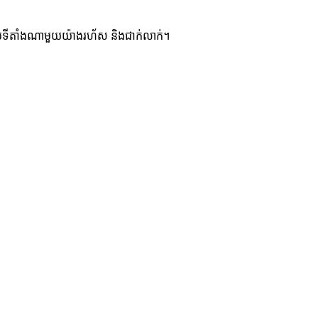
ប់ទីតាំងណាមួយយ៉ាងរហ័ស និងជាក់លាក់។