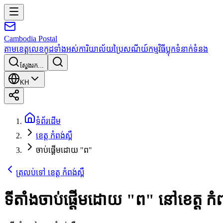
Cambodia
Postal
តាមខេត្ត
លេខកូដទាំងអស់
ការិយាល័យប្រៃសណីយ៍
កម្មវិធី
ប្លុក
ទំនាក់ទំនង
ស្វែងរក...
KH
ទំព័រដើម
ខេត្ត កំពង់ស្ពឺ
ចាប់ផ្តើមដោយ "ព"
ត្រលប់ទៅ ខេត្ត កំពង់ស្ពឺ
ទីតាំងចាប់ផ្តើមដោយ
"
ព
"
នៅខេត្ត កំពង