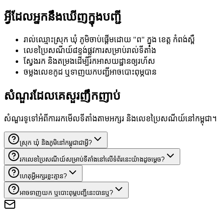
អ្វីដែលអ្នកនឹងឃើញក្នុងបញ្ជី
រាល់ឈ្មោះស្រុក ឃុំ ភូមិចាប់ផ្តើមដោយ "ព" ក្នុង ខេត្ត កំពង់ស្ពឺ
លេខប្រៃសណីយ៍៨ខ្ទង់ផ្លូវការសម្រាប់រាល់ទីតាំង
ស្វែងរក និងតម្រងដើម្បីរកអាសយដ្ឋានឲ្យរហ័ស
ចម្លងលេខកូដ ឬទាញយកបញ្ជីអាចបោះពុម្ភបាន
សំណួរដែលគេសួរញឹកញាប់
សំណួរទូទៅអំពីការរកមើលទីតាំងតាមអក្សរ និងលេខប្រៃសណីយ៍នៅកម្ពុជា។
ស្រុក ឃុំ និងភូមិនៅកម្ពុជាជាអ្វី?
រកលេខប្រៃសណីយ៍សម្រាប់ទីតាំងនៅលើទំព័រនេះយ៉ាងដូចម្តេច?
ហេតុអ្វីអក្សរខ្លះគ្មាន?
អាចទាញយក ឬបោះពុម្ភបញ្ជីនេះបានឬ?