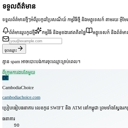
ទទួលព័ត៌មាន
ទទួលព័ត៌មានថ្មីៗអំពីរូបកូដប្រៃសណីយ៍ កម្មវិធីថ្មី និងមគ្គុទេសក៍ តាមរយៈអ៊ី
ព័ត៌មានរូបកូដថ្មី
កម្មវិធី និងមុខងារឥតគិតថ្លៃ
មគ្គុទេសក៍ និងព័ត៌មា
ចុះឈ្មោះ
គ្មាន spam អាចបោះបង់ការចុះឈ្មោះគ្រប់ពេល។
ពីក្រុមការងារតែមួយ
CC
CambodiaChoice
cambodiachoice.com
ប្រៀបធៀបធនាគារ លេខកូដ SWIFT និង ATM នៅកម្ពុជា ព្រមទាំងស្វែងរកក្រុមហ
ធនាគារ
១០