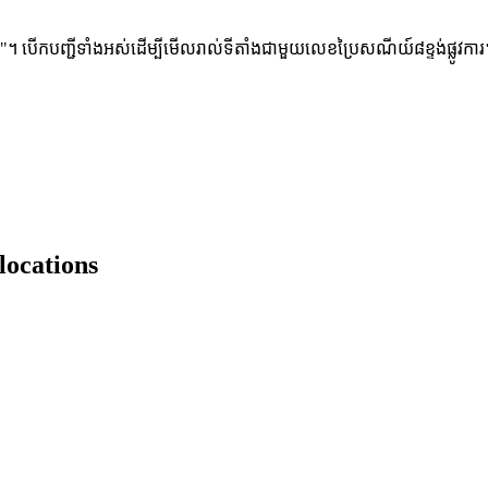
យ "ព"។ បើកបញ្ជីទាំងអស់ដើម្បីមើលរាល់ទីតាំងជាមួយលេខប្រៃសណីយ៍៨ខ្ទង់ផ្លូវការ
locations