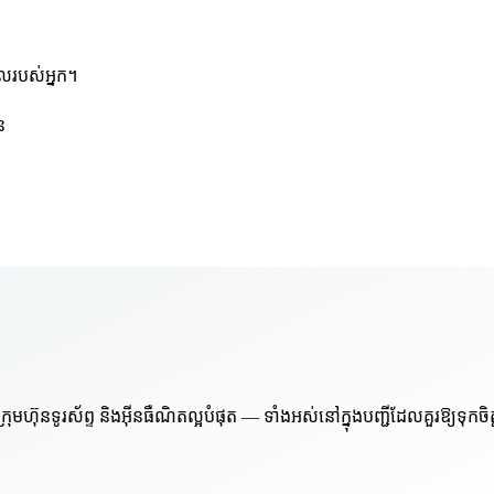
មែលរបស់អ្នក។
ន
៊ុនទូរស័ព្ទ និងអ៊ីនធឺណិតល្អបំផុត — ទាំងអស់នៅក្នុងបញ្ជីដែលគួរឱ្យទុកចិ