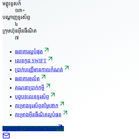
មគ្គុទ្ទេសក៍
១៣+
បណ្តាញទូរស័ព្ទ
៤
ក្រុមហ៊ុនអ៊ីនធឺណិត
៧
ធនាគារល្អបំផុត
លេខកូដ SWIFT
ប្រាក់បញ្ញើមានកាលកំណត់
ធនាគារចល័ត
គណនាប្រាក់កម្ចី
បុព្វបទលេខទូរស័ព្ទ
គម្រោងទូរស័ព្ទតម្លៃថោក
គម្រោងអ៊ីនធឺណិតល្អបំផុត
ស្វែងយល់ CambodiaChoice