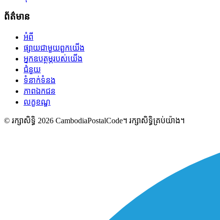
ព័ត៌មាន
អំពី
ផ្សាយជាមួយពួកយើង
អ្នកឧបត្ថម្ភរបស់យើង
ជំនួយ
ទំនាក់ទំនង
ភាពឯកជន
លក្ខខណ្ឌ
© រក្សាសិទ្ធិ 2026 CambodiaPostalCode។ រក្សាសិទ្ធិគ្រប់យ៉ាង។