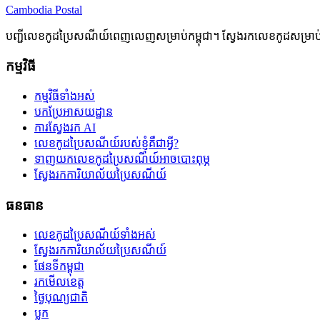
Cambodia
Postal
បញ្ជីលេខកូដប្រៃសណីយ៍ពេញលេញសម្រាប់កម្ពុជា។ ស្វែងរកលេខកូដសម្រា
កម្មវិធី
កម្មវិធីទាំងអស់
បកប្រែអាសយដ្ឋាន
ការស្វែងរក AI
លេខកូដប្រៃសណីយ៍របស់ខ្ញុំគឺជាអ្វី?
ទាញយកលេខកូដប្រៃសណីយ៍អាចបោះពុម្ភ
ស្វែងរកការិយាល័យប្រៃសណីយ៍
ធនធាន
លេខកូដប្រៃសណីយ៍ទាំងអស់
ស្វែងរកការិយាល័យប្រៃសណីយ៍
ផែនទីកម្ពុជា
រកមើលខេត្ត
ថ្ងៃបុណ្យជាតិ
ប្លុក