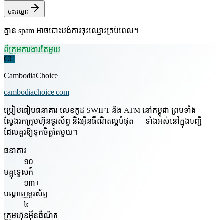
ចុះឈ្មោះ
គ្មាន spam អាចបោះបង់ការចុះឈ្មោះគ្រប់ពេល។
ពីក្រុមការងារតែមួយ
CC
CambodiaChoice
cambodiachoice.com
ប្រៀបធៀបធនាគារ លេខកូដ SWIFT និង ATM នៅកម្ពុជា ព្រមទាំង
ស្វែងរកក្រុមហ៊ុនទូរស័ព្ទ និងអ៊ីនធឺណិតល្អបំផុត — ទាំងអស់នៅក្នុងបញ្ជី
ដែលគួរឱ្យទុកចិត្តតែមួយ។
ធនាគារ
១០
មគ្គុទ្ទេសក៍
១៣+
បណ្តាញទូរស័ព្ទ
៤
ក្រុមហ៊ុនអ៊ីនធឺណិត