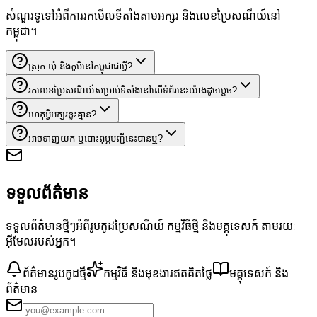
សំណួរទូទៅអំពីការរកមើលទីតាំងតាមអក្សរ និងលេខប្រៃសណីយ៍នៅ
កម្ពុជា។
ស្រុក ឃុំ និងភូមិនៅកម្ពុជាជាអ្វី?
រកលេខប្រៃសណីយ៍សម្រាប់ទីតាំងនៅលើទំព័រនេះយ៉ាងដូចម្តេច?
ហេតុអ្វីអក្សរខ្លះគ្មាន?
អាចទាញយក ឬបោះពុម្ភបញ្ជីនេះបានឬ?
ទទួលព័ត៌មាន
ទទួលព័ត៌មានថ្មីៗអំពីរូបកូដប្រៃសណីយ៍ កម្មវិធីថ្មី និងមគ្គុទេសក៍ តាមរយៈ
អ៊ីមែលរបស់អ្នក។
ព័ត៌មានរូបកូដថ្មី
កម្មវិធី និងមុខងារឥតគិតថ្លៃ
មគ្គុទេសក៍ និង
ព័ត៌មាន