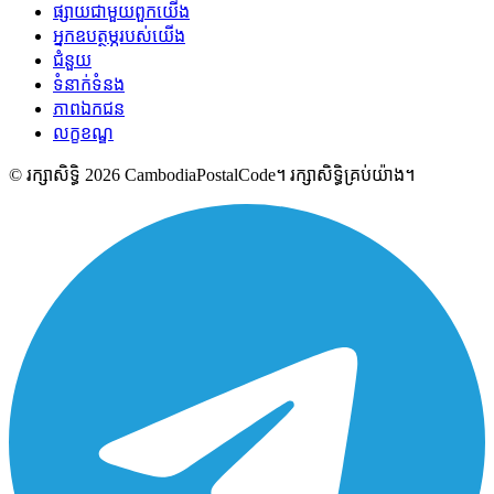
ផ្សាយជាមួយពួកយើង
អ្នកឧបត្ថម្ភរបស់យើង
ជំនួយ
ទំនាក់ទំនង
ភាពឯកជន
លក្ខខណ្ឌ
© រក្សាសិទ្ធិ 2026 CambodiaPostalCode។ រក្សាសិទ្ធិគ្រប់យ៉ាង។