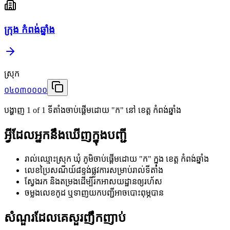
ក្រុង កំពង់ឆ្នាំង
ស្រុក
០៤០៣០០០០
បង្ហាញ
1
of
1
ទីតាំងចាប់ផ្តើមដោយ "ក" នៅ ខេត្ត កំពង់ឆ្នាំង
អ្វីដែលអ្នកនឹងឃើញក្នុងបញ្ជី
រាល់ឈ្មោះស្រុក ឃុំ ភូមិចាប់ផ្តើមដោយ "ក" ក្នុង ខេត្ត កំពង់ឆ្នាំង
លេខប្រៃសណីយ៍៨ខ្ទង់ផ្លូវការសម្រាប់រាល់ទីតាំង
ស្វែងរក និងតម្រងដើម្បីរកអាសយដ្ឋានឲ្យរហ័ស
ចម្លងលេខកូដ ឬទាញយកបញ្ជីអាចបោះពុម្ភបាន
សំណួរដែលគេសួរញឹកញាប់