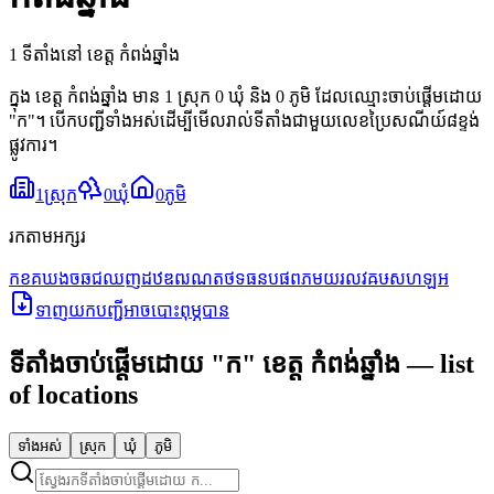
1 ទីតាំងនៅ ខេត្ត កំពង់ឆ្នាំង
ក្នុង ខេត្ត កំពង់ឆ្នាំង មាន 1 ស្រុក 0 ឃុំ និង 0 ភូមិ ដែលឈ្មោះចាប់ផ្តើមដោយ
"ក"។ បើកបញ្ជីទាំងអស់ដើម្បីមើលរាល់ទីតាំងជាមួយលេខប្រៃសណីយ៍៨ខ្ទង់
ផ្លូវការ។
1
ស្រុក
0
ឃុំ
0
ភូមិ
រកតាមអក្សរ
ក
ខ
គ
ឃ
ង
ច
ឆ
ជ
ឈ
ញ
ដ
ឋ
ឌ
ឍ
ណ
ត
ថ
ទ
ធ
ន
ប
ផ
ព
ភ
ម
យ
រ
ល
វ
ឝ
ឞ
ស
ហ
ឡ
អ
ទាញយកបញ្ជីអាចបោះពុម្ភបាន
ទីតាំងចាប់ផ្តើមដោយ
"
ក
"
ខេត្ត កំពង់ឆ្នាំង
— list
of locations
ទាំងអស់
ស្រុក
ឃុំ
ភូមិ