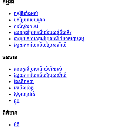
កម្មវិធី
កម្មវិធីទាំងអស់
បកប្រែអាសយដ្ឋាន
ការស្វែងរក AI
លេខកូដប្រៃសណីយ៍របស់ខ្ញុំគឺជាអ្វី?
ទាញយកលេខកូដប្រៃសណីយ៍អាចបោះពុម្ភ
ស្វែងរកការិយាល័យប្រៃសណីយ៍
ធនធាន
លេខកូដប្រៃសណីយ៍ទាំងអស់
ស្វែងរកការិយាល័យប្រៃសណីយ៍
ផែនទីកម្ពុជា
រកមើលខេត្ត
ថ្ងៃបុណ្យជាតិ
ប្លុក
ព័ត៌មាន
អំពី