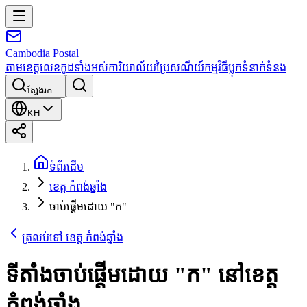
Cambodia
Postal
តាមខេត្ត
លេខកូដទាំងអស់
ការិយាល័យប្រៃសណីយ៍
កម្មវិធី
ប្លុក
ទំនាក់ទំនង
ស្វែងរក...
KH
ទំព័រដើម
ខេត្ត កំពង់ឆ្នាំង
ចាប់ផ្តើមដោយ "ក"
ត្រលប់ទៅ ខេត្ត កំពង់ឆ្នាំង
ទីតាំងចាប់ផ្តើមដោយ
"
ក
"
នៅខេត្ត
កំពង់ឆ្នាំង