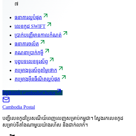
៧
ធនាគារល្អបំផុត
លេខកូដ SWIFT
ប្រាក់បញ្ញើមានកាលកំណត់
ធនាគារចល័ត
គណនាប្រាក់កម្ចី
បុព្វបទលេខទូរស័ព្ទ
គម្រោងទូរស័ព្ទតម្លៃថោក
គម្រោងអ៊ីនធឺណិតល្អបំផុត
ស្វែងយល់ CambodiaChoice
Cambodia
Postal
បញ្ជីលេខកូដប្រៃសណីយ៍ពេញលេញសម្រាប់កម្ពុជា។ ស្វែងរកលេខកូដ
សម្រាប់ទីតាំងណាមួយយ៉ាងរហ័ស និងជាក់លាក់។