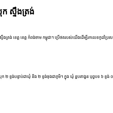
ក ស្ទឹងត្រង់
ស្ទឹងត្រង់ ខេត្ត ខេត្ត កំពង់ចាម កម្ពុជា។ ប្រើថតរបស់យើងដើម្បីរកលេខកូដប្រៃ
្រុក ២ ខ្ទង់បន្ទាប់ជាឃុំ និង ២ ខ្ទង់ចុងជាភូមិ។ ក្នុង ឃុំ ខ្ពបតាងួន បុព្វបទ