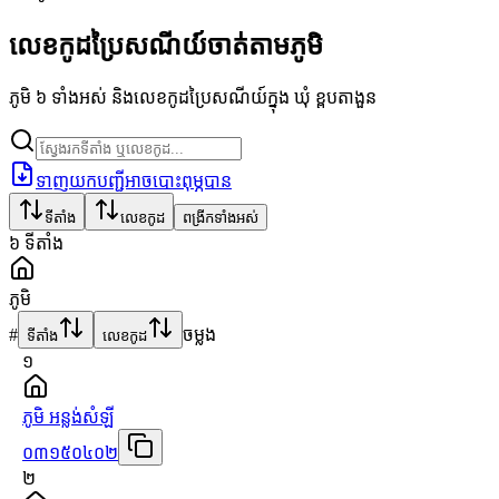
លេខកូដប្រៃសណីយ៍ចាត់តាមភូមិ
ភូមិ ៦ ទាំងអស់ និងលេខកូដប្រៃសណីយ៍ក្នុង ឃុំ ខ្ពបតាងួន
ទាញយកបញ្ជីអាចបោះពុម្ភបាន
ទីតាំង
លេខកូដ
ពង្រីកទាំងអស់
៦
ទីតាំង
ភូមិ
#
ចម្លង
ទីតាំង
លេខកូដ
១
ភូមិ អន្លង់សំឡី
០៣១៥០៤០២
២