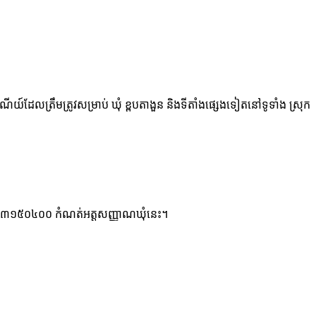
សណីយ៍ដែលត្រឹមត្រូវសម្រាប់ ឃុំ ខ្ពបតាងួន និងទីតាំងផ្សេងទៀតនៅទូទាំង ស្រុក
 ៦ ខ្ទង់ ០៣១៥០៤០០ កំណត់អត្តសញ្ញាណឃុំនេះ។