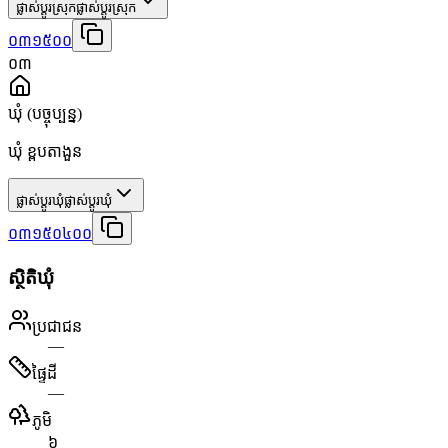
ផ្លាស់ប្តូរស្រុក
ផ្លាស់ប្តូរស្រុក
០៣១៥០០
០៣
ឃុំ
(បច្ចុប្បន្ន)
ឃុំ ខ្ពបតាងួន
ផ្លាស់ប្តូរឃុំ
ផ្លាស់ប្តូរឃុំ
០៣១៥០៤០០
ស្ថិតិឃុំ
ប្រជាជន
—
ផ្ទៃដី
—
ភូមិ
៦