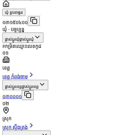
ឃុំ ខ្ពបតាងួន
០៣១៥០៤០០
ឃុំ
· បច្ចុប្បន្ន
ផ្លាស់ប្តូរឃុំ
ផ្លាស់ប្តូរឃុំ
#
កម្រិត
ឈ្មោះ
លេខកូដ
០១
ខេត្ត
ខេត្ត កំពង់ចាម
ផ្លាស់ប្តូរខេត្ត
ផ្លាស់ប្តូរខេត្ត
០៣០០០០
០២
ស្រុក
ស្រុក ស្ទឹងត្រង់