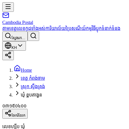
Cambodia
Postal
តាមខេត្ត
លេខកូដទាំងអស់
ការិយាល័យប្រៃសណីយ៍
កម្មវិធី
ប្លុក
ទំនាក់ទំនង
ស្វែងរក...
KH
Home
ខេត្ត កំពង់ចាម
ស្រុក ស្ទឹងត្រង់
ឃុំ ខ្ពបតាងួន
០៣១៥០៤០០
ចែករំលែក
លេខហ្ស៊ីប ឃុំ