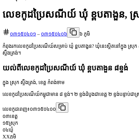
លេខកូដប្រៃសណីយ៍ ឃុំ ខ្ពបតាងួន, ស្រុ
០៣១៥០៤០១
–
០៣១៥០៤០៦
៦ ភូមិ
កំពុងរកលេខកូដប្រៃសណីយ៍សម្រាប់ ឃុំ ខ្ពបតាងួន? ឃុំនេះស្ថិតនៅក្នុង ស្រុក 
ស្ទឹងត្រង់។
យល់ពីលេខកូដប្រៃសណីយ៍ ឃុំ ខ្ពបតាងួន ៨ខ្ទង់
ក្នុង ស្រុក ស្ទឹងត្រង់, ខេត្ត កំពង់ចាម
លេខកូដប្រៃសណីយ៍កម្ពុជាមាន ៨ ខ្ទង់។ ២ ខ្ទង់ដំបូងជាខេត្ត ២ ខ្ទង់បន្ទាប់ជាស
លេខកូដពេញ៖
០៣១៥០៤០០
០៣
ខេត្ត
១៥
ស្រុក
០៤
ឃុំ
XX
ភូមិ