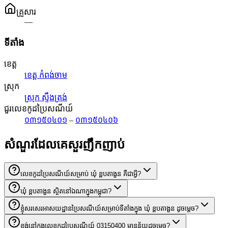
គ្រួសារ
—
ទីតាំង
ខេត្ត
ខេត្ត កំពង់ចាម
ស្រុក
ស្រុក ស្ទឹងត្រង់
ជួរលេខកូដប្រៃសណីយ៍
០៣១៥០៤០១
–
០៣១៥០៤០៦
សំណួរដែលគេសួរញឹកញាប់
លេខកូដប្រៃសណីយ៍សម្រាប់ ឃុំ ខ្ពបតាងួន គឺជាអ្វី?
ឃុំ ខ្ពបតាងួន ស្ថិតនៅឯណាក្នុងកម្ពុជា?
ខ្ញុំសរសេរអាសយដ្ឋានប្រៃសណីយ៍សម្រាប់ទីតាំងក្នុង ឃុំ ខ្ពបតាងួន ដូចម្តេច?
ខ្ទង់នៅក្នុងលេខកូដប្រៃសណីយ៍ 03150400 មានន័យដូចម្តេច?