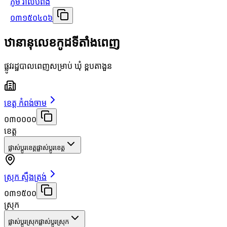
ភូមិ វាលបំពង់
០៣១៥០៤០៦
ឋានានុលេខកូដទីតាំងពេញ
ផ្លូវរដ្ឋបាលពេញសម្រាប់ ឃុំ ខ្ពបតាងួន
ខេត្ត កំពង់ចាម
០៣០០០០
ខេត្ត
ផ្លាស់ប្តូរខេត្ត
ផ្លាស់ប្តូរខេត្ត
ស្រុក ស្ទឹងត្រង់
០៣១៥០០
ស្រុក
ផ្លាស់ប្តូរស្រុក
ផ្លាស់ប្តូរស្រុក