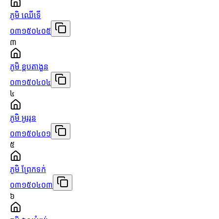
ភូមិ ឈើទើ
០៣១៥០៤០៥
៣
ភូមិ ខ្ពបតាងួន
០៣១៥០៤០៤
៤
ភូមិ អូររុន
០៣១៥០៤០១
៥
ភូមិ ព្រែកទក់
០៣១៥០៤០៣
៦