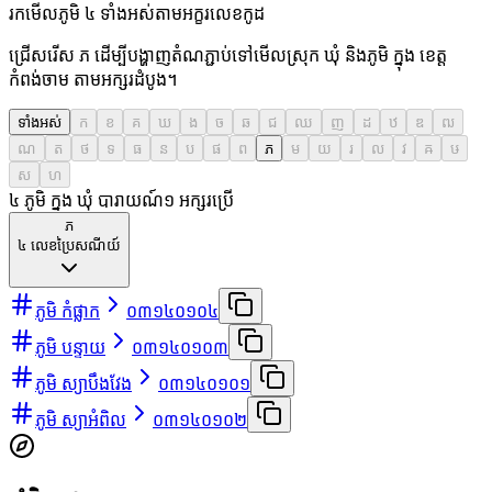
រកមើលភូមិ ៤ ទាំងអស់តាមអក្ខរលេខកូដ
ជ្រើសរើស ភ ដើម្បីបង្ហាញតំណភ្ជាប់ទៅមើលស្រុក ឃុំ និងភូមិ ក្នុង ខេត្ត
កំពង់ចាម តាមអក្សរដំបូង។
ទាំងអស់
ក
ខ
គ
ឃ
ង
ច
ឆ
ជ
ឈ
ញ
ដ
ឋ
ឌ
ឍ
ណ
ត
ថ
ទ
ធ
ន
ប
ផ
ព
ភ
ម
យ
រ
ល
វ
ឝ
ឞ
ស
ហ
៤ ភូមិ ក្នុង ឃុំ បារាយណ៍
១
អក្សរប្រើ
ភ
៤
លេខប្រៃសណីយ៍
ភូមិ កំផ្លាក
០៣១៤០១០៤
ភូមិ បន្ទាយ
០៣១៤០១០៣
ភូមិ ស្យាបឹងវែង
០៣១៤០១០១
ភូមិ ស្យាអំពិល
០៣១៤០១០២