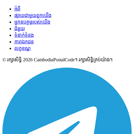
អំពី
ផ្សាយជាមួយពួកយើង
អ្នកឧបត្ថម្ភរបស់យើង
ជំនួយ
ទំនាក់ទំនង
ភាពឯកជន
លក្ខខណ្ឌ
© រក្សាសិទ្ធិ 2026 CambodiaPostalCode។ រក្សាសិទ្ធិគ្រប់យ៉ាង។