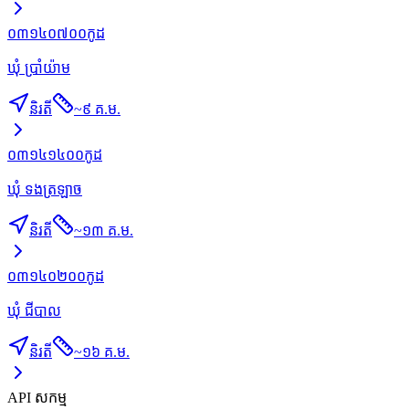
០៣១៤០៧០០
កូដ
ឃុំ ប្រាំយ៉ាម
និរតី
~
៩ គ.ម.
០៣១៤១៤០០
កូដ
ឃុំ ទងត្រឡាច
និរតី
~
១៣ គ.ម.
០៣១៤០២០០
កូដ
ឃុំ ជីបាល
និរតី
~
១៦ គ.ម.
API សកម្ម