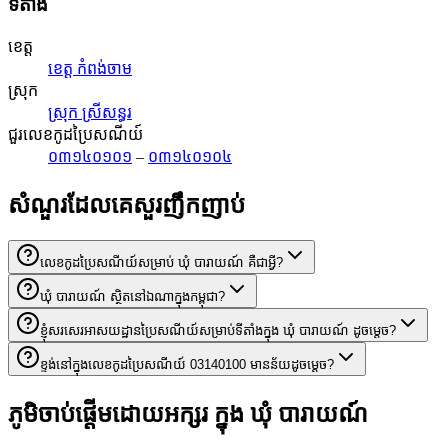
ទីតាំង
ខេត្ត
ខេត្ត កំពង់ចាម
ស្រុក
ស្រុក ស្រីសន្ធរ
ជួរលេខកូដប្រៃសណីយ៍
០៣១៤០១០១
–
០៣១៤០១០៤
សំណួរដែលគេសួរញឹកញាប់
លេខកូដប្រៃសណីយ៍សម្រាប់ ឃុំ បារាយណ៍ គឺជាអ្វី?
ឃុំ បារាយណ៍ ស្ថិតនៅឯណាក្នុងកម្ពុជា?
ខ្ញុំសរសេរអាសយដ្ឋានប្រៃសណីយ៍សម្រាប់ទីតាំងក្នុង ឃុំ បារាយណ៍ ដូចម្តេច?
ខ្ទង់នៅក្នុងលេខកូដប្រៃសណីយ៍ 03140100 មានន័យដូចម្តេច?
ភូមិចាប់ផ្តើមដោយអក្សរ ក្នុង ឃុំ បារាយណ៍