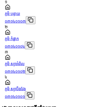
១
ភូមិ បន្ទាយ
០៣១៤០១០៣
២
ភូមិ កំផ្លាក
០៣១៤០១០៤
៣
ភូមិ ស្យាអំពិល
០៣១៤០១០២
៤
ភូមិ ស្យាបឹងវែង
០៣១៤០១០១