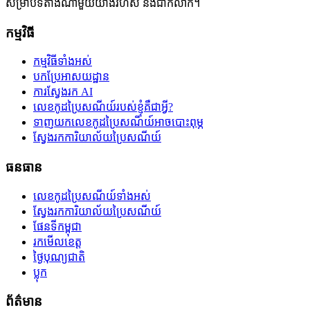
សម្រាប់ទីតាំងណាមួយយ៉ាងរហ័ស និងជាក់លាក់។
កម្មវិធី
កម្មវិធីទាំងអស់
បកប្រែអាសយដ្ឋាន
ការស្វែងរក AI
លេខកូដប្រៃសណីយ៍របស់ខ្ញុំគឺជាអ្វី?
ទាញយកលេខកូដប្រៃសណីយ៍អាចបោះពុម្ភ
ស្វែងរកការិយាល័យប្រៃសណីយ៍
ធនធាន
លេខកូដប្រៃសណីយ៍ទាំងអស់
ស្វែងរកការិយាល័យប្រៃសណីយ៍
ផែនទីកម្ពុជា
រកមើលខេត្ត
ថ្ងៃបុណ្យជាតិ
ប្លុក
ព័ត៌មាន