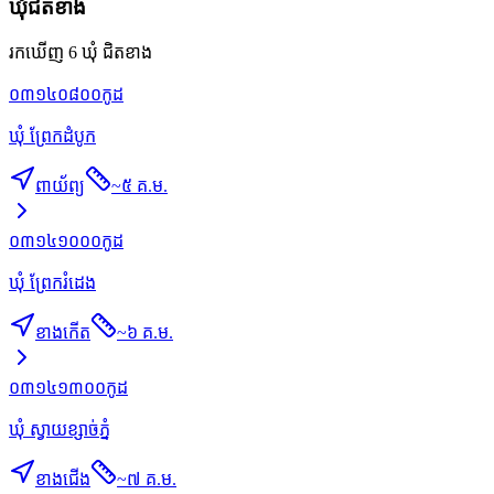
ឃុំជិតខាង
រកឃើញ 6 ឃុំ ជិតខាង
០៣១៤០៨០០
កូដ
ឃុំ ព្រែកដំបូក
ពាយ័ព្យ
~
៥ គ.ម.
០៣១៤១០០០
កូដ
ឃុំ ព្រែករំដេង
ខាងកើត
~
៦ គ.ម.
០៣១៤១៣០០
កូដ
ឃុំ ស្វាយខ្សាច់ភ្នំ
ខាងជើង
~
៧ គ.ម.