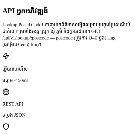
API អ្នកអភិវឌ្ឍន៍
Lookup Postal Code៖ ទាញយកព័ត៌មានលម្អិតសម្រាប់រូបកូដប្រៃសណីយ៍
ជាក់លាក់ រួមទាំងខេត្ត ស្រុក ឃុំ ភូមិ និងកូអរដោនេ។ GET
/api/v1/lookup/:postcode — postcode (ត្រូវការ ២–៨ ខ្ទង់) lang
(ជម្រើស៖ en ឬ km)។
ឆ្លើយតបរហ័ស
មធ្យម < 50ms
REST API
ទម្រង់ JSON