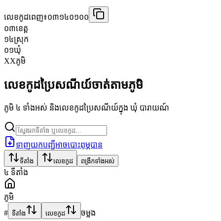
លេខកូដពេញ៖
០៣១៤០១០០
០៣
ខេត្ត
១៤
ស្រុក
០១
ឃុំ
XX
ភូមិ
លេខកូដប្រៃសណីយ៍ចាត់តាមភូមិ
ភូមិ ៤ ទាំងអស់ និងលេខកូដប្រៃសណីយ៍ក្នុង ឃុំ បារាយណ៍
ទាញយកបញ្ជីអាចបោះពុម្ភបាន
ទីតាំង
លេខកូដ
ពង្រីកទាំងអស់
៤
ទីតាំង
ភូមិ
#
ចម្លង
ទីតាំង
លេខកូដ