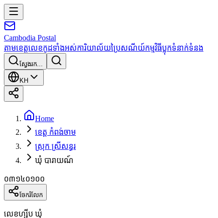
Cambodia
Postal
តាមខេត្ត
លេខកូដទាំងអស់
ការិយាល័យប្រៃសណីយ៍
កម្មវិធី
ប្លុក
ទំនាក់ទំនង
ស្វែងរក...
KH
Home
ខេត្ត កំពង់ចាម
ស្រុក ស្រីសន្ធរ
ឃុំ បារាយណ៍
០៣១៤០១០០
ចែករំលែក
លេខហ្ស៊ីប ឃុំ