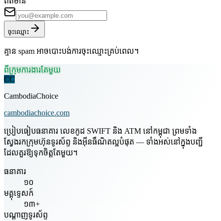
ព័ត៌មាន
ចុះឈ្មោះ
គ្មាន spam អាចបោះបង់ការចុះឈ្មោះគ្រប់ពេល។
ពីក្រុមការងារតែមួយ
CC
CambodiaChoice
cambodiachoice.com
ប្រៀបធៀបធនាគារ លេខកូដ SWIFT និង ATM នៅកម្ពុជា ព្រមទាំង
ស្វែងរកក្រុមហ៊ុនទូរស័ព្ទ និងអ៊ីនធឺណិតល្អបំផុត — ទាំងអស់នៅក្នុងបញ្ជី
ដែលគួរឱ្យទុកចិត្តតែមួយ។
ធនាគារ
១០
មគ្គុទ្ទេសក៍
១៣+
បណ្តាញទូរស័ព្ទ