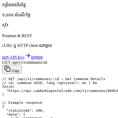
កម្រិតឥតគិតថ្លៃ
១,០០០ សំណើ/ថ្ងៃ
Postman & REST
cURL ឬ HTTP client ណាមួយ
យក API Key
ឯកសារ
GET /api/v1/communes/:id
Copy
// GET /api/v1/communes/:id — Get Commune Details
// id: commune UUID, lang (optional): en | km
fetch
(
"https://api.cambodiapostalcode.com/v1/communes/894b3
)
// Example response
{
"statusCode"
: 
200
,
"data"
: {