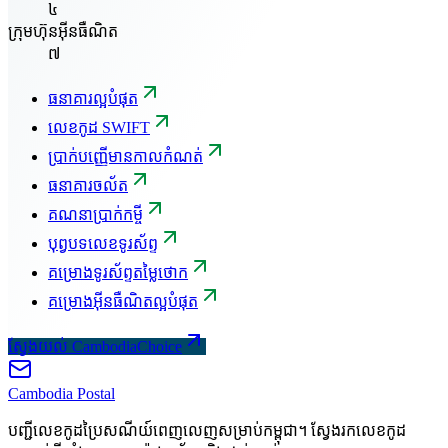
៤
ក្រុមហ៊ុនអ៊ីនធឺណិត
៧
ធនាគារល្អបំផុត
លេខកូដ SWIFT
ប្រាក់បញ្ញើមានកាលកំណត់
ធនាគារចល័ត
គណនាប្រាក់កម្ចី
បុព្វបទលេខទូរស័ព្ទ
គម្រោងទូរស័ព្ទតម្លៃថោក
គម្រោងអ៊ីនធឺណិតល្អបំផុត
ស្វែងយល់ CambodiaChoice
Cambodia
Postal
បញ្ជីលេខកូដប្រៃសណីយ៍ពេញលេញសម្រាប់កម្ពុជា។ ស្វែងរកលេខកូដ