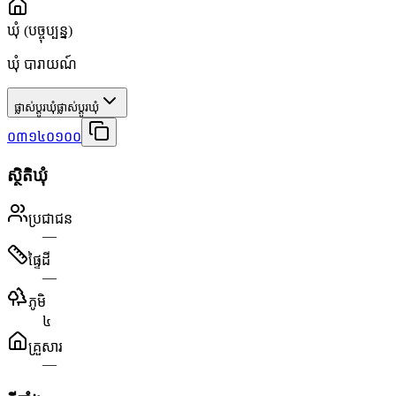
ឃុំ
(បច្ចុប្បន្ន)
ឃុំ បារាយណ៍
ផ្លាស់ប្តូរឃុំ
ផ្លាស់ប្តូរឃុំ
០៣១៤០១០០
ស្ថិតិឃុំ
ប្រជាជន
—
ផ្ទៃដី
—
ភូមិ
៤
គ្រួសារ
—