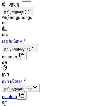
ឃុំ
· បច្ចុប្បន្ន
ផ្លាស់ប្តូរឃុំ
ផ្លាស់ប្តូរឃុំ
#
កម្រិត
ឈ្មោះ
លេខកូដ
០១
ខេត្ត
ខេត្ត កំពង់ចាម
ផ្លាស់ប្តូរខេត្ត
ផ្លាស់ប្តូរខេត្ត
០៣០០០០
០២
ស្រុក
ស្រុក ស្រីសន្ធរ
ផ្លាស់ប្តូរស្រុក
ផ្លាស់ប្តូរស្រុក
០៣១៤០០
០៣