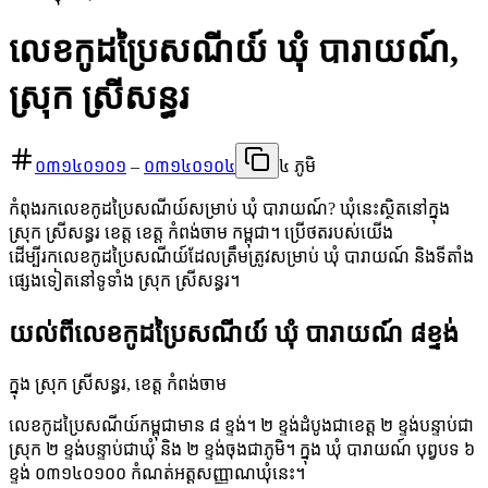
លេខកូដប្រៃសណីយ៍ ឃុំ បារាយណ៍,
ស្រុក ស្រីសន្ធរ
០៣១៤០១០១
–
០៣១៤០១០៤
៤ ភូមិ
កំពុងរកលេខកូដប្រៃសណីយ៍សម្រាប់ ឃុំ បារាយណ៍? ឃុំនេះស្ថិតនៅក្នុង
ស្រុក ស្រីសន្ធរ ខេត្ត ខេត្ត កំពង់ចាម កម្ពុជា។ ប្រើថតរបស់យើង
ដើម្បីរកលេខកូដប្រៃសណីយ៍ដែលត្រឹមត្រូវសម្រាប់ ឃុំ បារាយណ៍ និងទីតាំង
ផ្សេងទៀតនៅទូទាំង ស្រុក ស្រីសន្ធរ។
យល់ពីលេខកូដប្រៃសណីយ៍ ឃុំ បារាយណ៍ ៨ខ្ទង់
ក្នុង ស្រុក ស្រីសន្ធរ, ខេត្ត កំពង់ចាម
លេខកូដប្រៃសណីយ៍កម្ពុជាមាន ៨ ខ្ទង់។ ២ ខ្ទង់ដំបូងជាខេត្ត ២ ខ្ទង់បន្ទាប់ជា
ស្រុក ២ ខ្ទង់បន្ទាប់ជាឃុំ និង ២ ខ្ទង់ចុងជាភូមិ។ ក្នុង ឃុំ បារាយណ៍ បុព្វបទ ៦
ខ្ទង់ ០៣១៤០១០០ កំណត់អត្តសញ្ញាណឃុំនេះ។