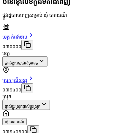
ឋានានុលេខកូដទីតាំងពេញ
ផ្លូវរដ្ឋបាលពេញសម្រាប់ ឃុំ បារាយណ៍
ខេត្ត កំពង់ចាម
០៣០០០០
ខេត្ត
ផ្លាស់ប្តូរខេត្ត
ផ្លាស់ប្តូរខេត្ត
ស្រុក ស្រីសន្ធរ
០៣១៤០០
ស្រុក
ផ្លាស់ប្តូរស្រុក
ផ្លាស់ប្តូរស្រុក
ឃុំ បារាយណ៍
០៣១៤០១០០