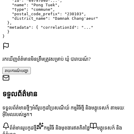
"id"
: 
"69797040-..."
,
"name"
: 
"Pong Tuek"
,
"type"
: 
"commune"
,
"postal_code_prefix"
: 
"230103"
,
"district_name"
: 
"Damnak Chang'aeur"
},
"metadata"
: {
"correlationId"
: 
"..."
}
}
រកឃើញព័ត៌មានមិនត្រឹមត្រូវសម្រាប់ ឃុំ បារាយណ៍?
រាយការណ៍បញ្ហា
ទទួលព័ត៌មាន
ទទួលព័ត៌មានថ្មីៗអំពីរូបកូដប្រៃសណីយ៍ កម្មវិធីថ្មី និងមគ្គុទេសក៍ តាមរយៈ
អ៊ីមែលរបស់អ្នក។
ព័ត៌មានរូបកូដថ្មី
កម្មវិធី និងមុខងារឥតគិតថ្លៃ
មគ្គុទេសក៍ និង