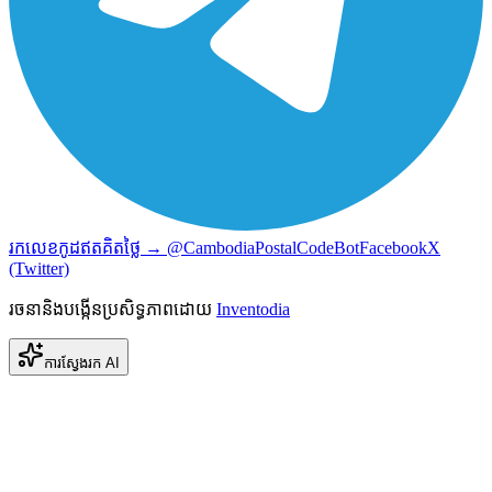
រកលេខកូដឥតគិតថ្លៃ → @CambodiaPostalCodeBot
Facebook
X
(Twitter)
រចនានិងបង្កើនប្រសិទ្ធភាពដោយ
Inventodia
ការស្វែងរក AI