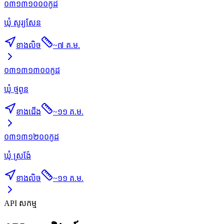
០៣១៣១០០០
កូដ
ឃុំ សូរ្យសែន
ខាងលិច
~
៧ គ.ម.
០៣១៣១៣០០
កូដ
ឃុំ ថ្មពូន
ខាងជើង
~
១១ គ.ម.
០៣១៣១២០០
កូដ
ឃុំ ស្រង៉ែ
ខាងលិច
~
១១ គ.ម.
API សកម្ម