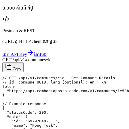
១,០០០ សំណើ/ថ្ងៃ
Postman & REST
cURL ឬ HTTP client ណាមួយ
យក API Key
ឯកសារ
GET /api/v1/communes/:id
Copy
// GET /api/v1/communes/:id — Get Commune Details
// id: commune UUID, lang (optional): en | km
fetch
(
"https://api.cambodiapostalcode.com/v1/communes/1e50b
)
// Example response
{
"statusCode"
: 
200
,
"data"
: {
"id"
: 
"69797040-..."
,
"name"
: 
"Pong Tuek"
,