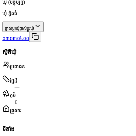
ឃុំ
(បច្ចុប្បន្ន)
ឃុំ ខ្វិតធំ
ផ្លាស់ប្តូរឃុំ
ផ្លាស់ប្តូរឃុំ
០៣១៣០៤០០
ស្ថិតិឃុំ
ប្រជាជន
—
ផ្ទៃដី
—
ភូមិ
៨
គ្រួសារ
—
ទីតាំង