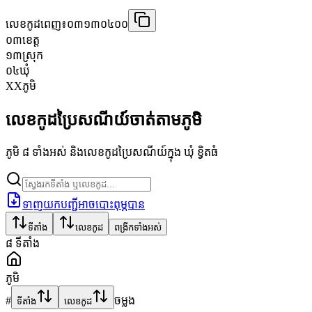
លេខកូដពេញ៖
០៣១៣០៤០០
០៣
ខេត្ត
១៣
ស្រុក
០៤
ឃុំ
XX
ភូមិ
លេខកូដប្រៃសណីយ៍ចាត់តាមភូមិ
ភូមិ ៨ ទាំងអស់ និងលេខកូដប្រៃសណីយ៍ក្នុង ឃុំ ខ្វិតធំ
ទាញយកបញ្ជីអាចបោះពុម្ភបាន
ទីតាំង
លេខកូដ
ពង្រីកទាំងអស់
៨
ទីតាំង
ភូមិ
#
ចម្លង
ទីតាំង
លេខកូដ