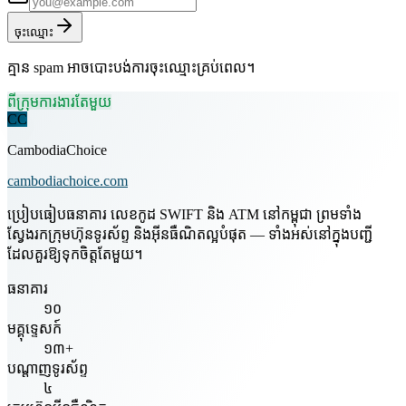
ចុះឈ្មោះ
គ្មាន spam អាចបោះបង់ការចុះឈ្មោះគ្រប់ពេល។
ពីក្រុមការងារតែមួយ
CC
CambodiaChoice
cambodiachoice.com
ប្រៀបធៀបធនាគារ លេខកូដ SWIFT និង ATM នៅកម្ពុជា ព្រមទាំង
ស្វែងរកក្រុមហ៊ុនទូរស័ព្ទ និងអ៊ីនធឺណិតល្អបំផុត — ទាំងអស់នៅក្នុងបញ្ជី
ដែលគួរឱ្យទុកចិត្តតែមួយ។
ធនាគារ
១០
មគ្គុទ្ទេសក៍
១៣+
បណ្តាញទូរស័ព្ទ
៤