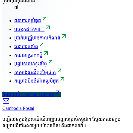
ក្រុមហ៊ុនអ៊ីនធឺណិត
៧
ធនាគារល្អបំផុត
លេខកូដ SWIFT
ប្រាក់បញ្ញើមានកាលកំណត់
ធនាគារចល័ត
គណនាប្រាក់កម្ចី
បុព្វបទលេខទូរស័ព្ទ
គម្រោងទូរស័ព្ទតម្លៃថោក
គម្រោងអ៊ីនធឺណិតល្អបំផុត
ស្វែងយល់ CambodiaChoice
Cambodia
Postal
បញ្ជីលេខកូដប្រៃសណីយ៍ពេញលេញសម្រាប់កម្ពុជា។ ស្វែងរកលេខកូដ
សម្រាប់ទីតាំងណាមួយយ៉ាងរហ័ស និងជាក់លាក់។