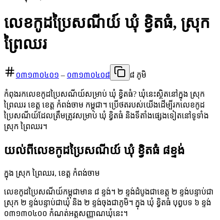
លេខកូដប្រៃសណីយ៍ ឃុំ ខ្វិតធំ, ស្រុក
ព្រៃឈរ
០៣១៣០៤០១
–
០៣១៣០៤០៨
៨ ភូមិ
កំពុងរកលេខកូដប្រៃសណីយ៍សម្រាប់ ឃុំ ខ្វិតធំ? ឃុំនេះស្ថិតនៅក្នុង ស្រុក
ព្រៃឈរ ខេត្ត ខេត្ត កំពង់ចាម កម្ពុជា។ ប្រើថតរបស់យើងដើម្បីរកលេខកូដ
ប្រៃសណីយ៍ដែលត្រឹមត្រូវសម្រាប់ ឃុំ ខ្វិតធំ និងទីតាំងផ្សេងទៀតនៅទូទាំង
ស្រុក ព្រៃឈរ។
យល់ពីលេខកូដប្រៃសណីយ៍ ឃុំ ខ្វិតធំ ៨ខ្ទង់
ក្នុង ស្រុក ព្រៃឈរ, ខេត្ត កំពង់ចាម
លេខកូដប្រៃសណីយ៍កម្ពុជាមាន ៨ ខ្ទង់។ ២ ខ្ទង់ដំបូងជាខេត្ត ២ ខ្ទង់បន្ទាប់ជា
ស្រុក ២ ខ្ទង់បន្ទាប់ជាឃុំ និង ២ ខ្ទង់ចុងជាភូមិ។ ក្នុង ឃុំ ខ្វិតធំ បុព្វបទ ៦ ខ្ទង់
០៣១៣០៤០០ កំណត់អត្តសញ្ញាណឃុំនេះ។