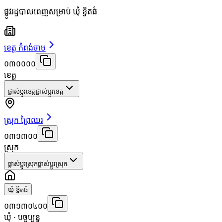
ផ្លូវរដ្ឋបាលពេញសម្រាប់ ឃុំ ខ្វិតធំ
ខេត្ត កំពង់ចាម
០៣០០០០
ខេត្ត
ផ្លាស់ប្តូរខេត្ត
ផ្លាស់ប្តូរខេត្ត
ស្រុក ព្រៃឈរ
០៣១៣០០
ស្រុក
ផ្លាស់ប្តូរស្រុក
ផ្លាស់ប្តូរស្រុក
ឃុំ ខ្វិតធំ
០៣១៣០៤០០
ឃុំ
· បច្ចុប្បន្ន