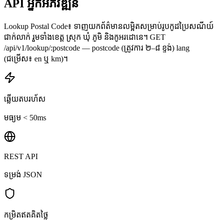
API អ្នកអភិវឌ្ឍន៍
Lookup Postal Code៖ ទាញយកព័ត៌មានលម្អិតសម្រាប់រូបកូដប្រៃសណីយ៍
ជាក់លាក់ រួមទាំងខេត្ត ស្រុក ឃុំ ភូមិ និងកូអរដោនេ។ GET
/api/v1/lookup/:postcode — postcode (ត្រូវការ ២–៨ ខ្ទង់) lang
(ជម្រើស៖ en ឬ km)។
ឆ្លើយតបរហ័ស
មធ្យម < 50ms
REST API
ទម្រង់ JSON
កម្រិតឥតគិតថ្លៃ