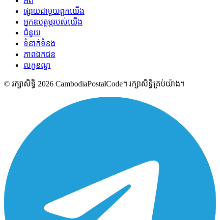
អំពី
ផ្សាយជាមួយពួកយើង
អ្នកឧបត្ថម្ភរបស់យើង
ជំនួយ
ទំនាក់ទំនង
ភាពឯកជន
លក្ខខណ្ឌ
© រក្សាសិទ្ធិ 2026 CambodiaPostalCode។ រក្សាសិទ្ធិគ្រប់យ៉ាង។