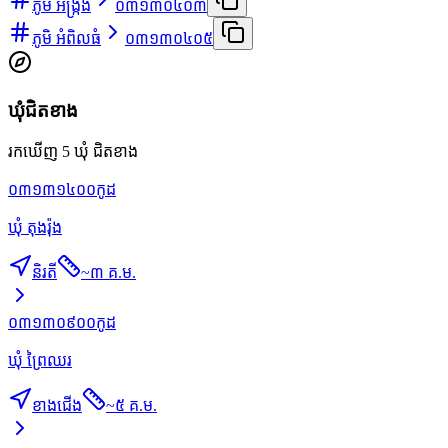
ភូមិ អង្ក្រង
០៣១៣០៤០៣
ភូមិ អំពិលធំ
០៣១៣០៤០៥
ឃុំជិតខាង
រកឃើញ 5 ឃុំ ជិតខាង
០៣១៣១៤០០
កូដ
ឃុំ តុងរ៉ុង
និរតី
~
៣ គ.ម.
០៣១៣០៩០០
កូដ
ឃុំ ព្រៃឈរ
ខាងជើង
~
៥ គ.ម.