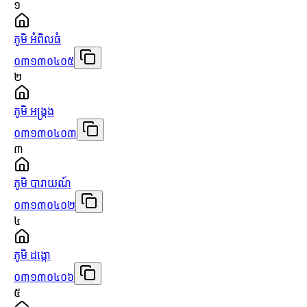
១
ភូមិ អំពិលធំ
០៣១៣០៤០៥
២
ភូមិ អង្ក្រង
០៣១៣០៤០៣
៣
ភូមិ បារាយណ៍
០៣១៣០៤០២
៤
ភូមិ ដង្កោ
០៣១៣០៤០៦
៥