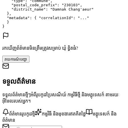
"type"
: 
"commune"
,
"postal_code_prefix"
: 
"230103"
,
"district_name"
: 
"Damnak Chang'aeur"
},
"metadata"
: {
"correlationId"
: 
"..."
}
}
រកឃើញព័ត៌មានមិនត្រឹមត្រូវសម្រាប់ ឃុំ ខ្វិតធំ?
រាយការណ៍បញ្ហា
ទទួលព័ត៌មាន
ទទួលព័ត៌មានថ្មីៗអំពីរូបកូដប្រៃសណីយ៍ កម្មវិធីថ្មី និងមគ្គុទេសក៍ តាមរយៈ
អ៊ីមែលរបស់អ្នក។
ព័ត៌មានរូបកូដថ្មី
កម្មវិធី និងមុខងារឥតគិតថ្លៃ
មគ្គុទេសក៍ និង
ព័ត៌មាន