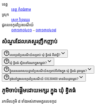
ខេត្ត
ខេត្ត កំពង់ចាម
ស្រុក
ស្រុក ព្រៃឈរ
ជួរលេខកូដប្រៃសណីយ៍
០៣១៣០៤០១
–
០៣១៣០៤០៨
សំណួរដែលគេសួរញឹកញាប់
លេខកូដប្រៃសណីយ៍សម្រាប់ ឃុំ ខ្វិតធំ គឺជាអ្វី?
ឃុំ ខ្វិតធំ ស្ថិតនៅឯណាក្នុងកម្ពុជា?
ខ្ញុំសរសេរអាសយដ្ឋានប្រៃសណីយ៍សម្រាប់ទីតាំងក្នុង ឃុំ ខ្វិតធំ ដូចម្តេច?
ខ្ទង់នៅក្នុងលេខកូដប្រៃសណីយ៍ 03130400 មានន័យដូចម្តេច?
ភូមិចាប់ផ្តើមដោយអក្សរ ក្នុង ឃុំ ខ្វិតធំ
រកមើលភូមិ ៨ ទាំងអស់តាមអក្ខរលេខកូដ