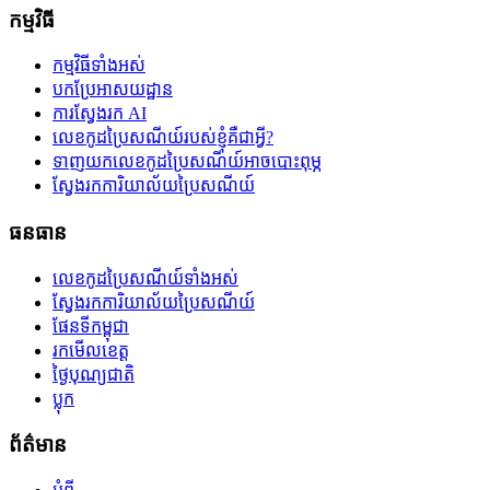
កម្មវិធី
កម្មវិធីទាំងអស់
បកប្រែអាសយដ្ឋាន
ការស្វែងរក AI
លេខកូដប្រៃសណីយ៍របស់ខ្ញុំគឺជាអ្វី?
ទាញយកលេខកូដប្រៃសណីយ៍អាចបោះពុម្ភ
ស្វែងរកការិយាល័យប្រៃសណីយ៍
ធនធាន
លេខកូដប្រៃសណីយ៍ទាំងអស់
ស្វែងរកការិយាល័យប្រៃសណីយ៍
ផែនទីកម្ពុជា
រកមើលខេត្ត
ថ្ងៃបុណ្យជាតិ
ប្លុក
ព័ត៌មាន