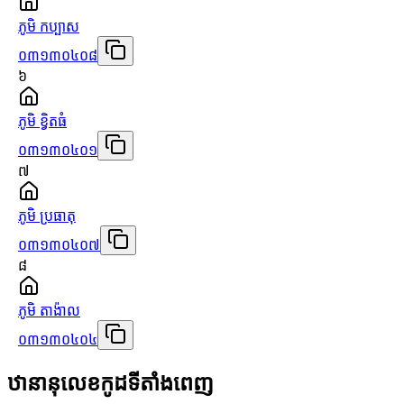
ភូមិ កប្បាស
០៣១៣០៤០៨
៦
ភូមិ ខ្វិតធំ
០៣១៣០៤០១
៧
ភូមិ ប្រធាតុ
០៣១៣០៤០៧
៨
ភូមិ តាង៉ាល
០៣១៣០៤០៤
ឋានានុលេខកូដទីតាំងពេញ