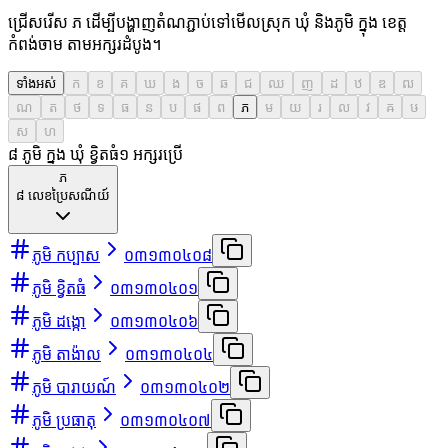
ជ្រើសរើស ភ ដើម្បីបង្ហាញតំណភ្ជាប់ទៅមើលស្រុក ឃុំ និងភូមិ ក្នុង ខេត្ត
កំពង់ចាម តាមអក្សរដំបូង។
ទាំងអស់
ក
ខ
គ
ឃ
ង
ច
ឆ
ជ
ឈ
ញ
ដ
ឋ
ឌ
ឍ
ណ
ត
ថ
ទ
ធ
ន
ប
ផ
ព
ភ
ម
យ
រ
ល
វ
ឝ
ឞ
ស
ហ
៨ ភូមិ ក្នុង ឃុំ ខ្វិតធំ
១
អក្សរប្រើ
ភ
៨
លេខប្រៃសណីយ៍
ភូមិ កប្បាស
០៣១៣០៤០៨
ភូមិ ខ្វិតធំ
០៣១៣០៤០១
ភូមិ ដង្កោ
០៣១៣០៤០៦
ភូមិ តាង៉ាល
០៣១៣០៤០៤
ភូមិ បារាយណ៍
០៣១៣០៤០២
ភូមិ ប្រធាតុ
០៣១៣០៤០៧