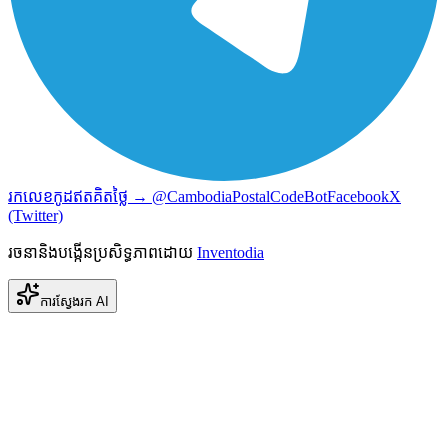
រកលេខកូដឥតគិតថ្លៃ → @CambodiaPostalCodeBot
Facebook
X
(Twitter)
រចនានិងបង្កើនប្រសិទ្ធភាពដោយ
Inventodia
ការស្វែងរក AI