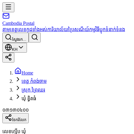
Cambodia
Postal
តាមខេត្ត
លេខកូដទាំងអស់
ការិយាល័យប្រៃសណីយ៍
កម្មវិធី
ប្លុក
ទំនាក់ទំនង
ស្វែងរក...
KH
Home
ខេត្ត កំពង់ចាម
ស្រុក ព្រៃឈរ
ឃុំ ខ្វិតធំ
០៣១៣០៤០០
ចែករំលែក
លេខហ្ស៊ីប ឃុំ