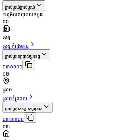
ផ្លាស់ប្តូរឃុំ
ផ្លាស់ប្តូរឃុំ
#
កម្រិត
ឈ្មោះ
លេខកូដ
០១
ខេត្ត
ខេត្ត កំពង់ចាម
ផ្លាស់ប្តូរខេត្ត
ផ្លាស់ប្តូរខេត្ត
០៣០០០០
០២
ស្រុក
ស្រុក ព្រៃឈរ
ផ្លាស់ប្តូរស្រុក
ផ្លាស់ប្តូរស្រុក
០៣១៣០០
០៣