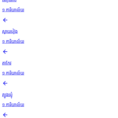
១
ការិយាល័យ
ស្វាយរៀង
១
ការិយាល័យ
តាកែវ
១
ការិយាល័យ
ត្បូងឃ្មុំ
១
ការិយាល័យ