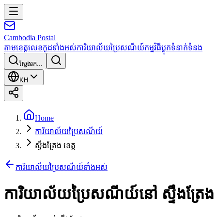
Cambodia
Postal
តាមខេត្ត
លេខកូដទាំងអស់
ការិយាល័យប្រៃសណីយ៍
កម្មវិធី
ប្លុក
ទំនាក់ទំនង
ស្វែងរក...
KH
Home
ការិយាល័យប្រៃសណីយ៍
ស្ទឹងត្រែង ខេត្ត
ការិយាល័យប្រៃសណីយ៍ទាំងអស់
ការិយាល័យប្រៃសណីយ៍នៅ
ស្ទឹងត្រែង 