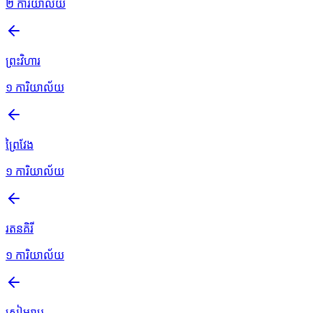
២
ការិយាល័យ
ព្រះវិហារ
១
ការិយាល័យ
ព្រៃវែង
១
ការិយាល័យ
រតនគិរី
១
ការិយាល័យ
សៀមរាប