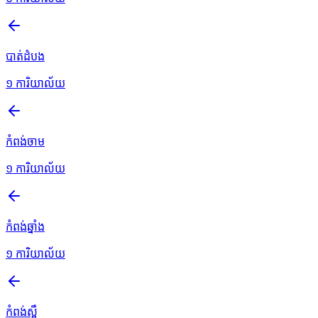
បាត់ដំបង
១
ការិយាល័យ
កំពង់ចាម
១
ការិយាល័យ
កំពង់ឆ្នាំង
១
ការិយាល័យ
កំពង់ស្ពឺ