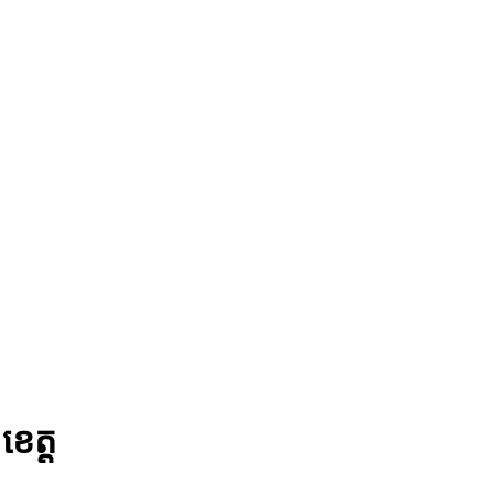
ខេត្ត