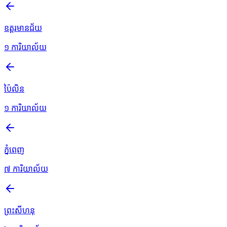
ឧត្តរមានជ័យ
១
ការិយាល័យ
ប៉ៃលិន
១
ការិយាល័យ
ភ្នំពេញ
៧
ការិយាល័យ
ព្រះសីហនុ