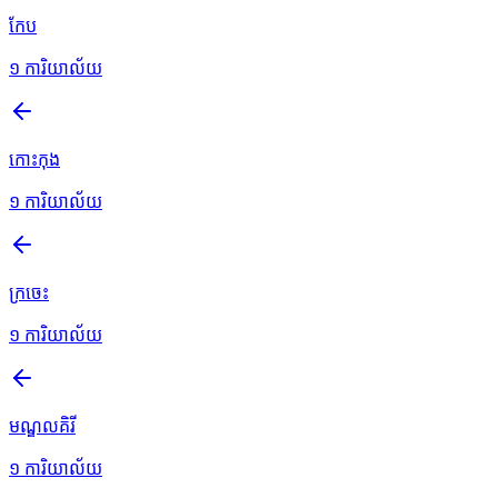
កែប
១
ការិយាល័យ
កោះកុង
១
ការិយាល័យ
ក្រចេះ
១
ការិយាល័យ
មណ្ឌលគិរី
១
ការិយាល័យ