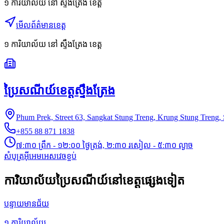
១ ការិយាល័យ
នៅ
ស្ទឹងត្រែង ខេត្ត
មើលព័ត៌មានខេត្ត
១
ការិយាល័យ
នៅ
ស្ទឹងត្រែង ខេត្ត
ប្រៃសណីយ៍ខេត្តស្ទឹងត្រែង
Phum Prek, Street 63, Sangkat Stung Treng, Krung Stung Treng,
+855 88 871 1838
៧:៣០ ព្រឹក - ១២:០០ ថ្ងៃត្រង់, ២:៣០ រសៀល - ៥:៣០ ល្ងាច
សំបុត្រ
អ៊ីអេមអេស
វេចខ្ចប់
ការិយាល័យប្រៃសណីយ៍នៅខេត្តផ្សេងទៀត
បន្ទាយមានជ័យ
១
ការិយាល័យ