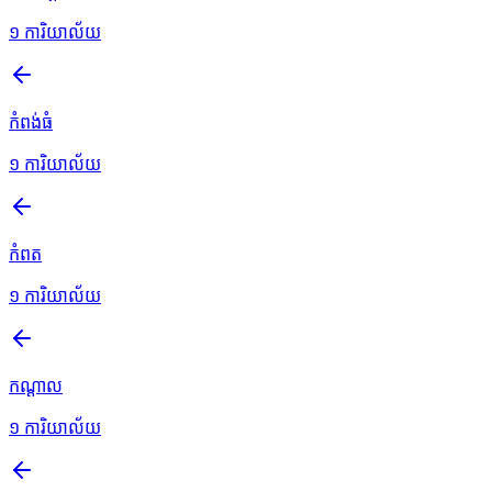
១
ការិយាល័យ
កំពង់ធំ
១
ការិយាល័យ
កំពត
១
ការិយាល័យ
កណ្តាល
១
ការិយាល័យ