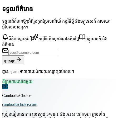
ទទួលព័ត៌មាន
ទទួលព័ត៌មានថ្មីៗអំពីរូបកូដប្រៃសណីយ៍ កម្មវិធីថ្មី និងមគ្គុទេសក៍ តាមរយៈ
អ៊ីមែលរបស់អ្នក។
ព័ត៌មានរូបកូដថ្មី
កម្មវិធី និងមុខងារឥតគិតថ្លៃ
មគ្គុទេសក៍ និង
ព័ត៌មាន
ចុះឈ្មោះ
គ្មាន spam អាចបោះបង់ការចុះឈ្មោះគ្រប់ពេល។
ពីក្រុមការងារតែមួយ
CC
CambodiaChoice
cambodiachoice.com
ប្រៀបធៀបធនាគារ លេខកូដ SWIFT និង ATM នៅកម្ពុជា ព្រមទាំង