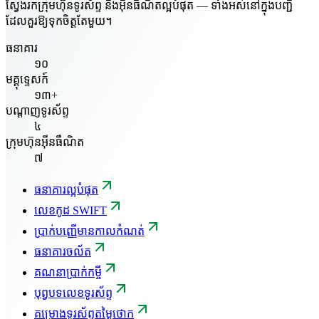
ស្វែងរកក្រុមហ៊ុនទូរស័ព្ទ និងអ៊ីនធឺណិតល្អបំផុត — ទាំងអស់នៅក្នុងបញ្ជី
ដែលគួរឱ្យទុកចិត្តតែមួយ។
ធនាគារ
១០
មគ្គុទ្ទេសក៍
១៣+
បណ្តាញទូរស័ព្ទ
៤
ក្រុមហ៊ុនអ៊ីនធឺណិត
៧
ធនាគារល្អបំផុត
លេខកូដ SWIFT
ប្រាក់បញ្ញើមានកាលកំណត់
ធនាគារចល័ត
គណនាប្រាក់កម្ចី
បុព្វបទលេខទូរស័ព្ទ
គម្រោងទូរស័ព្ទតម្លៃថោក