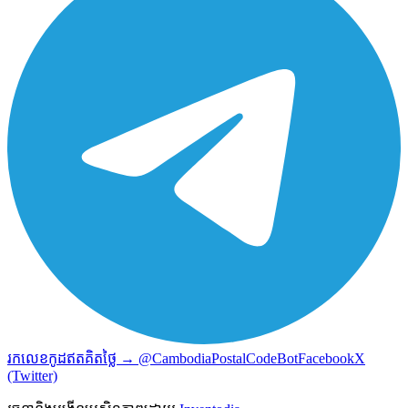
រកលេខកូដឥតគិតថ្លៃ → @CambodiaPostalCodeBot
Facebook
X
(Twitter)