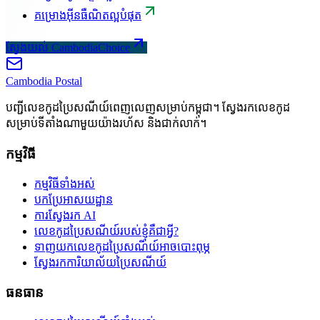
គម្រោងអ៊ីនធឺណិតល្អបំផុត
ស្វែងយល់ CambodiaChoice
Cambodia
Postal
បញ្ជីលេខកូដប្រៃសណីយ៍ពេញលេញសម្រាប់កម្ពុជា។ ស្វែងរកលេខកូដ
សម្រាប់ទីតាំងណាមួយយ៉ាងរហ័ស និងជាក់លាក់។
កម្មវិធី
កម្មវិធីទាំងអស់
បកប្រែអាសយដ្ឋាន
ការស្វែងរក AI
លេខកូដប្រៃសណីយ៍របស់ខ្ញុំគឺជាអ្វី?
ទាញយកលេខកូដប្រៃសណីយ៍អាចបោះពុម្ភ
ស្វែងរកការិយាល័យប្រៃសណីយ៍
ធនធាន