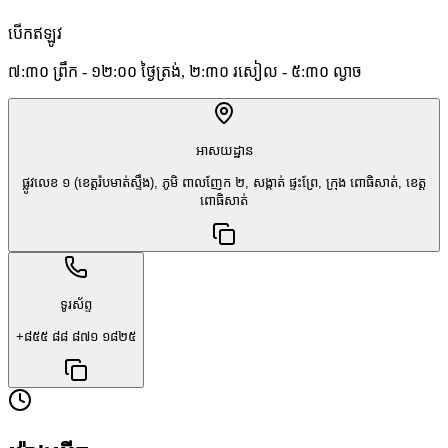
បើកឥឡូវ
៧:៣០ ព្រឹក - ១២:០០ ថ្ងៃត្រង់, ២:៣០ រសៀល - ៥:៣០ ល្ងាច
អាសយដ្ឋាន
ផ្លូវលេខ ១ (ខេត្តរ៉បមាត់ស្ទឹង), ភូមិ ពាលញែក ២, សង្កាត់ ផ្ទះព្រែ, ក្រុង ពោធិសាត់, ខេត្ត
ពោធិសាត់
ទូរស័ព្ទ
+៨៥៥ ៨៨ ៨៧១ ១៨២៥