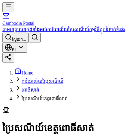
Cambodia
Postal
តាមខេត្ត
លេខកូដទាំងអស់
ការិយាល័យប្រៃសណីយ៍
កម្មវិធី
ប្លុក
ទំនាក់ទំនង
ស្វែងរក...
KH
Home
ការិយាល័យប្រៃសណីយ៍
ពោធិ៍សាត់
ប្រៃសណីយ៍ខេត្តពោធិ៍សាត់
ប្រៃសណីយ៍ខេត្តពោធិ៍សាត់