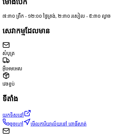
ម៉ោងបើក
៧:៣០ ព្រឹក - ១២:០០ ថ្ងៃត្រង់, ២:៣០ រសៀល - ៥:៣០ ល្ងាច
សេវាកម្មដែលមាន
សំបុត្រ
អ៊ីអេមអេស
វេចខ្ចប់
ទីតាំង
យកទិសដៅ
ចុចហៅ
មើលការិយាល័យនៅ ពោធិ៍សាត់