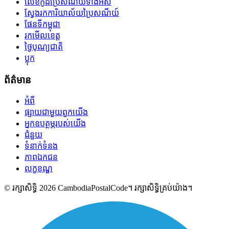
លេខកូដប្រៃសណីយ៍ទាំងអស់
ស្វែងរកការិយាល័យប្រៃសណីយ៍
ផែនទីកម្ពុជា
រកមើលខេត្ត
ថ្ងៃបុណ្យជាតិ
ប្លុក
ព័ត៌មាន
អំពី
ផ្សាយជាមួយពួកយើង
អ្នកឧបត្ថម្ភរបស់យើង
ជំនួយ
ទំនាក់ទំនង
ភាពឯកជន
លក្ខខណ្ឌ
© រក្សាសិទ្ធិ 2026 CambodiaPostalCode។ រក្សាសិទ្ធិគ្រប់យ៉ាង។