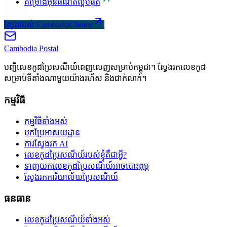
គម្រោងអ៊ីនធឺណិតល្អបំផុត
ស្វែងយល់ CambodiaChoice
Cambodia
Postal
បញ្ជីលេខកូដប្រៃសណីយ៍ពេញលេញសម្រាប់កម្ពុជា។ ស្វែងរកលេខកូដ
សម្រាប់ទីតាំងណាមួយយ៉ាងរហ័ស និងជាក់លាក់។
កម្មវិធី
កម្មវិធីទាំងអស់
បកប្រែអាសយដ្ឋាន
ការស្វែងរក AI
លេខកូដប្រៃសណីយ៍របស់ខ្ញុំគឺជាអ្វី?
ទាញយកលេខកូដប្រៃសណីយ៍អាចបោះពុម្ភ
ស្វែងរកការិយាល័យប្រៃសណីយ៍
ធនធាន
លេខកូដប្រៃសណីយ៍ទាំងអស់