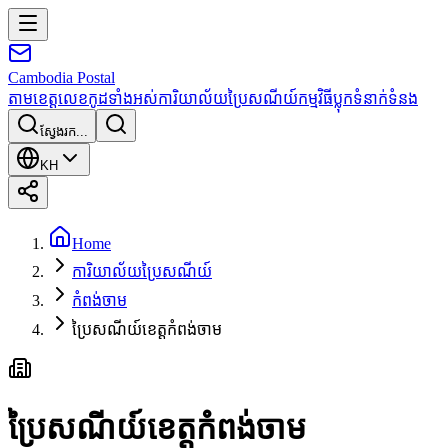
Cambodia
Postal
តាមខេត្ត
លេខកូដទាំងអស់
ការិយាល័យប្រៃសណីយ៍
កម្មវិធី
ប្លុក
ទំនាក់ទំនង
ស្វែងរក...
KH
Home
ការិយាល័យប្រៃសណីយ៍
កំពង់ចាម
ប្រៃសណីយ៍ខេត្តកំពង់ចាម
ប្រៃសណីយ៍ខេត្តកំពង់ចាម