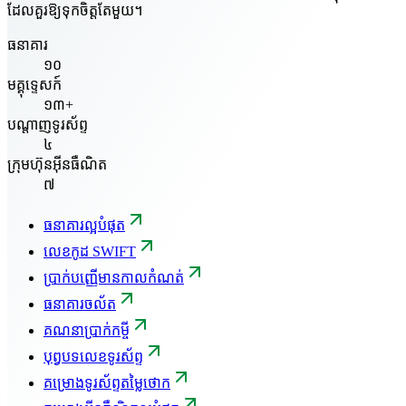
ដែលគួរឱ្យទុកចិត្តតែមួយ។
ធនាគារ
១០
មគ្គុទ្ទេសក៍
១៣+
បណ្តាញទូរស័ព្ទ
៤
ក្រុមហ៊ុនអ៊ីនធឺណិត
៧
ធនាគារល្អបំផុត
លេខកូដ SWIFT
ប្រាក់បញ្ញើមានកាលកំណត់
ធនាគារចល័ត
គណនាប្រាក់កម្ចី
បុព្វបទលេខទូរស័ព្ទ
គម្រោងទូរស័ព្ទតម្លៃថោក