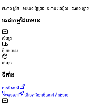
៧:៣០ ព្រឹក - ១២:០០ ថ្ងៃត្រង់, ២:៣០ រសៀល - ៥:៣០ ល្ងាច
សេវាកម្មដែលមាន
សំបុត្រ
អ៊ីអេមអេស
វេចខ្ចប់
ទីតាំង
យកទិសដៅ
ចុចហៅ
មើលការិយាល័យនៅ កំពង់ចាម