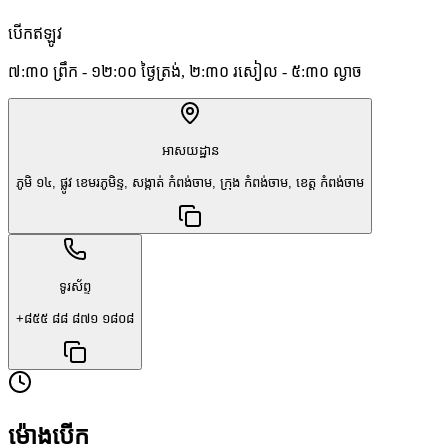
បើកឥឡូវ
៧:៣០ ព្រឹក - ១២:០០ ថ្ងៃត្រង់, ២:៣០ រសៀល - ៥:៣០ ល្ងាច
អាសយដ្ឋាន
ភូមិ ១៤, ផ្លូវ ខេមរភូមិន្ទ, សង្កាត់ កំពង់ចាម, ក្រុង កំពង់ចាម, ខេត្ត កំពង់ចាម
ទូរស័ព្ទ
+៨៥៥ ៨៨ ៨៧១ ១៨០៨
ម៉ោងបើក