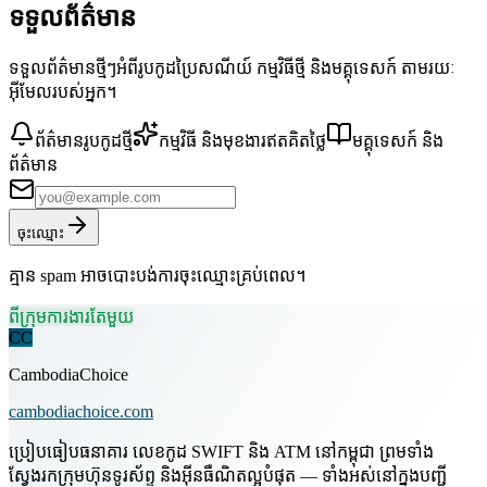
ទទួលព័ត៌មាន
ទទួលព័ត៌មានថ្មីៗអំពីរូបកូដប្រៃសណីយ៍ កម្មវិធីថ្មី និងមគ្គុទេសក៍ តាមរយៈ
អ៊ីមែលរបស់អ្នក។
ព័ត៌មានរូបកូដថ្មី
កម្មវិធី និងមុខងារឥតគិតថ្លៃ
មគ្គុទេសក៍ និង
ព័ត៌មាន
ចុះឈ្មោះ
គ្មាន spam អាចបោះបង់ការចុះឈ្មោះគ្រប់ពេល។
ពីក្រុមការងារតែមួយ
CC
CambodiaChoice
cambodiachoice.com
ប្រៀបធៀបធនាគារ លេខកូដ SWIFT និង ATM នៅកម្ពុជា ព្រមទាំង
ស្វែងរកក្រុមហ៊ុនទូរស័ព្ទ និងអ៊ីនធឺណិតល្អបំផុត — ទាំងអស់នៅក្នុងបញ្ជី