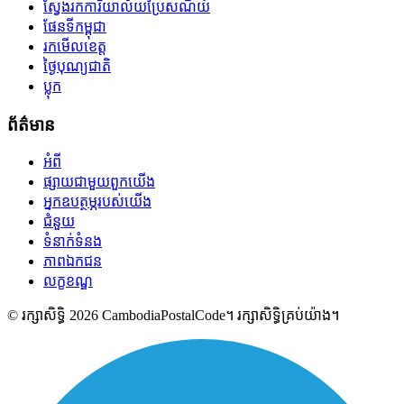
ស្វែងរកការិយាល័យប្រៃសណីយ៍
ផែនទីកម្ពុជា
រកមើលខេត្ត
ថ្ងៃបុណ្យជាតិ
ប្លុក
ព័ត៌មាន
អំពី
ផ្សាយជាមួយពួកយើង
អ្នកឧបត្ថម្ភរបស់យើង
ជំនួយ
ទំនាក់ទំនង
ភាពឯកជន
លក្ខខណ្ឌ
© រក្សាសិទ្ធិ 2026 CambodiaPostalCode។ រក្សាសិទ្ធិគ្រប់យ៉ាង។