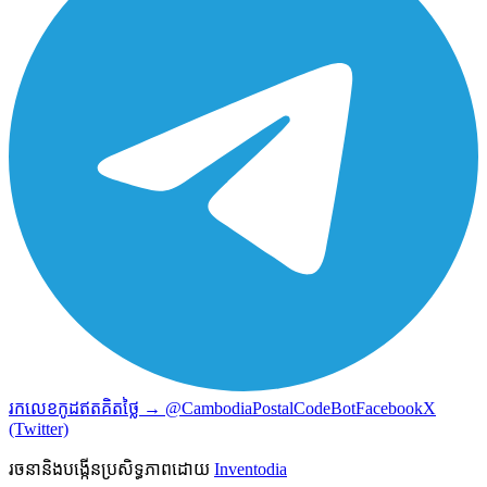
រកលេខកូដឥតគិតថ្លៃ → @CambodiaPostalCodeBot
Facebook
X
(Twitter)
រចនានិងបង្កើនប្រសិទ្ធភាពដោយ
Inventodia