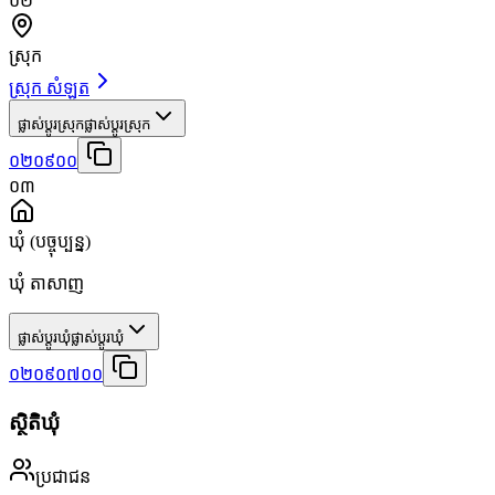
០២
ស្រុក
ស្រុក សំឡូត
ផ្លាស់ប្តូរស្រុក
ផ្លាស់ប្តូរស្រុក
០២០៩០០
០៣
ឃុំ
(បច្ចុប្បន្ន)
ឃុំ តាសាញ
ផ្លាស់ប្តូរឃុំ
ផ្លាស់ប្តូរឃុំ
០២០៩០៧០០
ស្ថិតិឃុំ
ប្រជាជន