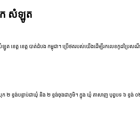
ុក សំឡូត
ំឡូត ខេត្ត ខេត្ត បាត់ដំបង កម្ពុជា។ ប្រើថតរបស់យើងដើម្បីរកលេខកូដប្រៃសណី
ស្រុក ២ ខ្ទង់បន្ទាប់ជាឃុំ និង ២ ខ្ទង់ចុងជាភូមិ។ ក្នុង ឃុំ តាសាញ បុព្វបទ ៦