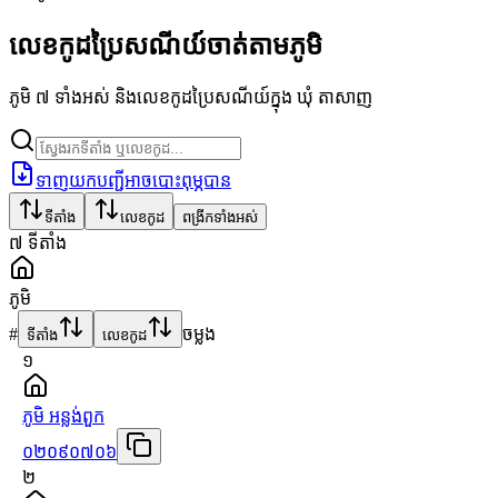
លេខកូដប្រៃសណីយ៍ចាត់តាមភូមិ
ភូមិ ៧ ទាំងអស់ និងលេខកូដប្រៃសណីយ៍ក្នុង ឃុំ តាសាញ
ទាញយកបញ្ជីអាចបោះពុម្ភបាន
ទីតាំង
លេខកូដ
ពង្រីកទាំងអស់
៧
ទីតាំង
ភូមិ
#
ចម្លង
ទីតាំង
លេខកូដ
១
ភូមិ អន្លង់ពួក
០២០៩០៧០៦
២