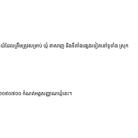
យ៍ដែលត្រឹមត្រូវសម្រាប់ ឃុំ តាសាញ និងទីតាំងផ្សេងទៀតនៅទូទាំង ស្រុក
 ខ្ទង់ ០២០៩០៧០០ កំណត់អត្តសញ្ញាណឃុំនេះ។