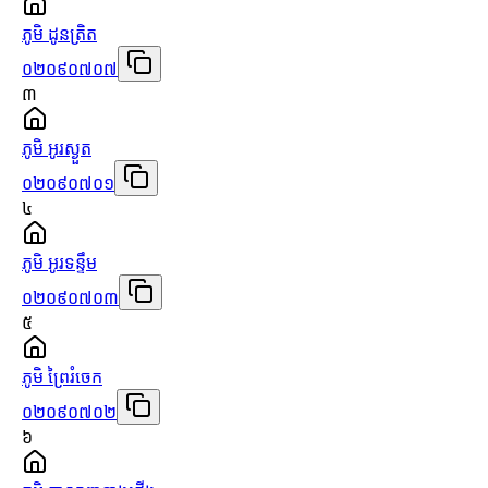
ភូមិ ដូនត្រិត
០២០៩០៧០៧
៣
ភូមិ អូរស្ងួត
០២០៩០៧០១
៤
ភូមិ អូរទន្ទឹម
០២០៩០៧០៣
៥
ភូមិ ព្រៃរំចេក
០២០៩០៧០២
៦