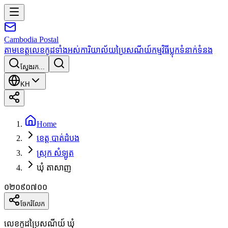
Cambodia
Postal
តាមខេត្ត
លេខកូដទាំងអស់
ការិយាល័យប្រៃសណីយ៍
កម្មវិធី
ប្លុក
ទំនាក់ទំនង
ស្វែងរក...
KH
Home
ខេត្ត បាត់ដំបង
ស្រុក សំឡូត
ឃុំ តាសាញ
០២០៩០៧០០
ចែករំលែក
លេខកូដប្រៃសណីយ៍ ឃុំ