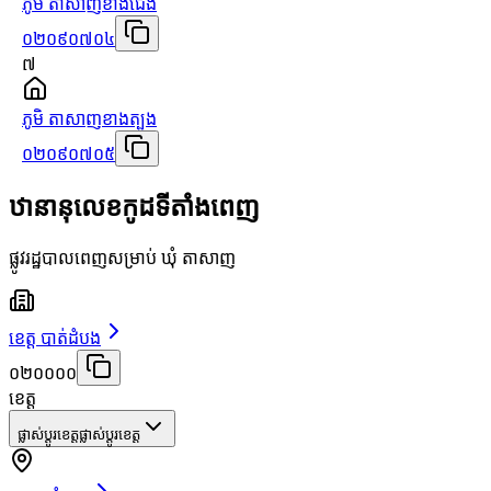
ភូមិ តាសាញខាងជើង
០២០៩០៧០៤
៧
ភូមិ តាសាញខាងត្បូង
០២០៩០៧០៥
ឋានានុលេខកូដទីតាំងពេញ
ផ្លូវរដ្ឋបាលពេញសម្រាប់ ឃុំ តាសាញ
ខេត្ត បាត់ដំបង
០២០០០០
ខេត្ត
ផ្លាស់ប្តូរខេត្ត
ផ្លាស់ប្តូរខេត្ត