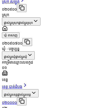
ស្រុក សំឡូត
០២០៩០០
ស្រុក
ផ្លាស់ប្តូរស្រុក
ផ្លាស់ប្តូរស្រុក
ឃុំ តាសាញ
០២០៩០៧០០
ឃុំ
· បច្ចុប្បន្ន
ផ្លាស់ប្តូរឃុំ
ផ្លាស់ប្តូរឃុំ
#
កម្រិត
ឈ្មោះ
លេខកូដ
០១
ខេត្ត
ខេត្ត បាត់ដំបង
ផ្លាស់ប្តូរខេត្ត
ផ្លាស់ប្តូរខេត្ត
០២០០០០