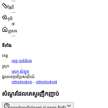
—
ផ្ទៃដី
—
ភូមិ
៧
គ្រួសារ
—
ទីតាំង
ខេត្ត
ខេត្ត បាត់ដំបង
ស្រុក
ស្រុក សំឡូត
ជួរលេខកូដប្រៃសណីយ៍
០២០៩០៧០១
–
០២០៩០៧០៧
សំណួរដែលគេសួរញឹកញាប់
លេខកូដប្រៃសណីយ៍សម្រាប់ ឃុំ តាសាញ គឺជាអ្វី?