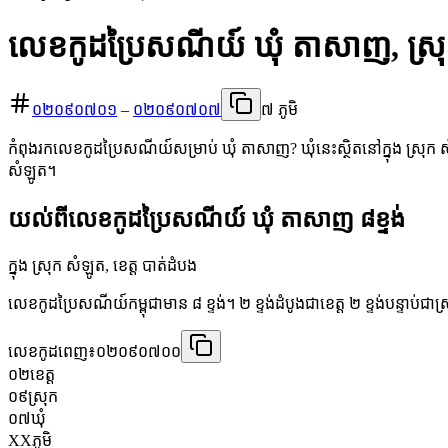
លេខកូដប្រៃសណីយ៍ ឃុំ តាសាញ, ស្រ
០២០៩០៧០១
–
០២០៩០៧០៧
៧ ភូមិ
កំពុងរកលេខកូដប្រៃសណីយ៍សម្រាប់ ឃុំ តាសាញ? ឃុំនេះស្ថិតនៅក្នុង ស្រុក ស
សំឡូត។
យល់ពីលេខកូដប្រៃសណីយ៍ ឃុំ តាសាញ ៨ខ្ទង់
ក្នុង ស្រុក សំឡូត, ខេត្ត បាត់ដំបង
លេខកូដប្រៃសណីយ៍កម្ពុជាមាន ៨ ខ្ទង់។ ២ ខ្ទង់ដំបូងជាខេត្ត ២ ខ្ទង់បន្ទាប់ជា
លេខកូដពេញ៖
០២០៩០៧០០
០២
ខេត្ត
០៩
ស្រុក
០៧
ឃុំ
XX
ភូមិ