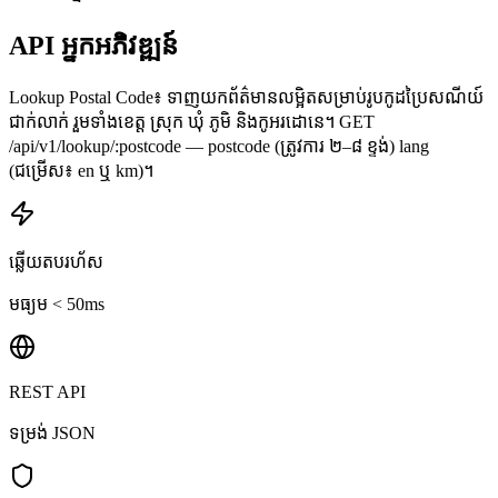
API អ្នកអភិវឌ្ឍន៍
Lookup Postal Code៖ ទាញយកព័ត៌មានលម្អិតសម្រាប់រូបកូដប្រៃសណីយ៍
ជាក់លាក់ រួមទាំងខេត្ត ស្រុក ឃុំ ភូមិ និងកូអរដោនេ។ GET
/api/v1/lookup/:postcode — postcode (ត្រូវការ ២–៨ ខ្ទង់) lang
(ជម្រើស៖ en ឬ km)។
ឆ្លើយតបរហ័ស
មធ្យម < 50ms
REST API
ទម្រង់ JSON