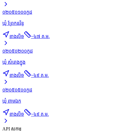
០២០៥០១០០
កូដ
ឃុំ ព្រែកនរិន្ទ
ខាងលិច
~
៤៧ គ.ម.
០២០៥០២០០
កូដ
ឃុំ សំរោងក្នុង
ខាងលិច
~
៤៩ គ.ម.
០២០៥០៥០០
កូដ
ឃុំ ពាមឯក
ខាងលិច
~
៤៩ គ.ម.
API សកម្ម