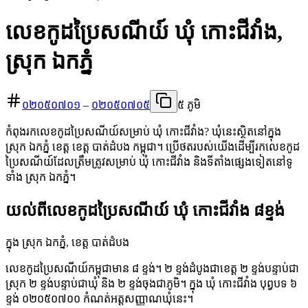
លេខកូដប្រៃសណីយ៍ ឃុំ កោះជីវាំង,
ស្រុក ឯកភ្នំ
០២០៥០៧០១
–
០២០៥០៧០៥
៥ ភូមិ
កំពុងរកលេខកូដប្រៃសណីយ៍សម្រាប់ ឃុំ កោះជីវាំង? ឃុំនេះស្ថិតនៅក្នុង
ស្រុក ឯកភ្នំ ខេត្ត ខេត្ត បាត់ដំបង កម្ពុជា។ ប្រើថតរបស់យើងដើម្បីរកលេខកូដ
ប្រៃសណីយ៍ដែលត្រឹមត្រូវសម្រាប់ ឃុំ កោះជីវាំង និងទីតាំងផ្សេងទៀតនៅទូ
ទាំង ស្រុក ឯកភ្នំ។
យល់ពីលេខកូដប្រៃសណីយ៍ ឃុំ កោះជីវាំង ៨ខ្ទង់
ក្នុង ស្រុក ឯកភ្នំ, ខេត្ត បាត់ដំបង
លេខកូដប្រៃសណីយ៍កម្ពុជាមាន ៨ ខ្ទង់។ ២ ខ្ទង់ដំបូងជាខេត្ត ២ ខ្ទង់បន្ទាប់ជា
ស្រុក ២ ខ្ទង់បន្ទាប់ជាឃុំ និង ២ ខ្ទង់ចុងជាភូមិ។ ក្នុង ឃុំ កោះជីវាំង បុព្វបទ ៦
ខ្ទង់ ០២០៥០៧០០ កំណត់អត្តសញ្ញាណឃុំនេះ។