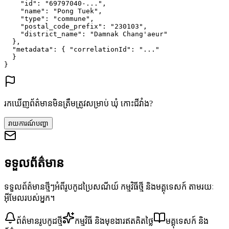
"id"
: 
"69797040-..."
,
"name"
: 
"Pong Tuek"
,
"type"
: 
"commune"
,
"postal_code_prefix"
: 
"230103"
,
"district_name"
: 
"Damnak Chang'aeur"
},
"metadata"
: {
"correlationId"
: 
"..."
}
}
រកឃើញព័ត៌មានមិនត្រឹមត្រូវសម្រាប់ ឃុំ កោះជីវាំង?
រាយការណ៍បញ្ហា
ទទួលព័ត៌មាន
ទទួលព័ត៌មានថ្មីៗអំពីរូបកូដប្រៃសណីយ៍ កម្មវិធីថ្មី និងមគ្គុទេសក៍ តាមរយៈ
អ៊ីមែលរបស់អ្នក។
ព័ត៌មានរូបកូដថ្មី
កម្មវិធី និងមុខងារឥតគិតថ្លៃ
មគ្គុទេសក៍ និង