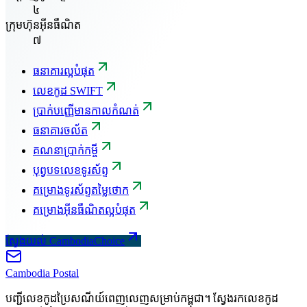
៤
ក្រុមហ៊ុនអ៊ីនធឺណិត
៧
ធនាគារល្អបំផុត
លេខកូដ SWIFT
ប្រាក់បញ្ញើមានកាលកំណត់
ធនាគារចល័ត
គណនាប្រាក់កម្ចី
បុព្វបទលេខទូរស័ព្ទ
គម្រោងទូរស័ព្ទតម្លៃថោក
គម្រោងអ៊ីនធឺណិតល្អបំផុត
ស្វែងយល់ CambodiaChoice
Cambodia
Postal
បញ្ជីលេខកូដប្រៃសណីយ៍ពេញលេញសម្រាប់កម្ពុជា។ ស្វែងរកលេខកូដ