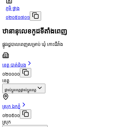
ភូមិ ថ្វាង
០២០៥០៧០១
ឋានានុលេខកូដទីតាំងពេញ
ផ្លូវរដ្ឋបាលពេញសម្រាប់ ឃុំ កោះជីវាំង
ខេត្ត បាត់ដំបង
០២០០០០
ខេត្ត
ផ្លាស់ប្តូរខេត្ត
ផ្លាស់ប្តូរខេត្ត
ស្រុក ឯកភ្នំ
០២០៥០០
ស្រុក