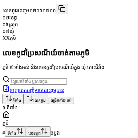
លេខកូដពេញ៖
០២០៥០៧០០
០២
ខេត្ត
០៥
ស្រុក
០៧
ឃុំ
XX
ភូមិ
លេខកូដប្រៃសណីយ៍ចាត់តាមភូមិ
ភូមិ ៥ ទាំងអស់ និងលេខកូដប្រៃសណីយ៍ក្នុង ឃុំ កោះជីវាំង
ទាញយកបញ្ជីអាចបោះពុម្ភបាន
ទីតាំង
លេខកូដ
ពង្រីកទាំងអស់
៥
ទីតាំង
ភូមិ
#
ចម្លង
ទីតាំង
លេខកូដ