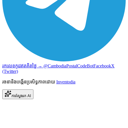
រកលេខកូដឥតគិតថ្លៃ → @CambodiaPostalCodeBot
Facebook
X
(Twitter)
រចនានិងបង្កើនប្រសិទ្ធភាពដោយ
Inventodia
ការស្វែងរក AI