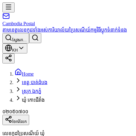
Cambodia
Postal
តាមខេត្ត
លេខកូដទាំងអស់
ការិយាល័យប្រៃសណីយ៍
កម្មវិធី
ប្លុក
ទំនាក់ទំនង
ស្វែងរក...
KH
Home
ខេត្ត បាត់ដំបង
ស្រុក ឯកភ្នំ
ឃុំ កោះជីវាំង
០២០៥០៧០០
ចែករំលែក
លេខកូដប្រៃសណីយ៍ ឃុំ