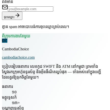
ព័ត៌មាន
ចុះឈ្មោះ
គ្មាន spam អាចបោះបង់ការចុះឈ្មោះគ្រប់ពេល។
ពីក្រុមការងារតែមួយ
CC
CambodiaChoice
cambodiachoice.com
ប្រៀបធៀបធនាគារ លេខកូដ SWIFT និង ATM នៅកម្ពុជា ព្រមទាំង
ស្វែងរកក្រុមហ៊ុនទូរស័ព្ទ និងអ៊ីនធឺណិតល្អបំផុត — ទាំងអស់នៅក្នុងបញ្ជី
ដែលគួរឱ្យទុកចិត្តតែមួយ។
ធនាគារ
១០
មគ្គុទ្ទេសក៍
១៣+
បណ្តាញទូរស័ព្ទ