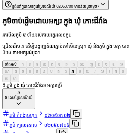
ខ្ទង់នៅក្នុងលេខកូដប្រៃសណីយ៍ 02050700 មានន័យដូចម្តេច?
ភូមិចាប់ផ្តើមដោយអក្សរ ក្នុង ឃុំ កោះជីវាំង
រកមើលភូមិ ៥ ទាំងអស់តាមអក្ខរលេខកូដ
ជ្រើសរើស ភ ដើម្បីបង្ហាញតំណភ្ជាប់ទៅមើលស្រុក ឃុំ និងភូមិ ក្នុង ខេត្ត បាត់
ដំបង តាមអក្សរដំបូង។
ទាំងអស់
ក
ខ
គ
ឃ
ង
ច
ឆ
ជ
ឈ
ញ
ដ
ឋ
ឌ
ឍ
ណ
ត
ថ
ទ
ធ
ន
ប
ផ
ព
ភ
ម
យ
រ
ល
វ
ឝ
ឞ
ស
ហ
៥ ភូមិ ក្នុង ឃុំ កោះជីវាំង
១
អក្សរប្រើ
ភ
៥
លេខប្រៃសណីយ៍
ភូមិ កំពង់ប្រហុក
០២០៥០៧០២
ភូមិ ក្បាលតោល
០២០៥០៧០៥