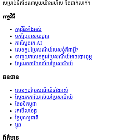
សម្រាប់ទីតាំងណាមួយយ៉ាងរហ័ស និងជាក់លាក់។
កម្មវិធី
កម្មវិធីទាំងអស់
បកប្រែអាសយដ្ឋាន
ការស្វែងរក AI
លេខកូដប្រៃសណីយ៍របស់ខ្ញុំគឺជាអ្វី?
ទាញយកលេខកូដប្រៃសណីយ៍អាចបោះពុម្ភ
ស្វែងរកការិយាល័យប្រៃសណីយ៍
ធនធាន
លេខកូដប្រៃសណីយ៍ទាំងអស់
ស្វែងរកការិយាល័យប្រៃសណីយ៍
ផែនទីកម្ពុជា
រកមើលខេត្ត
ថ្ងៃបុណ្យជាតិ
ប្លុក
ព័ត៌មាន