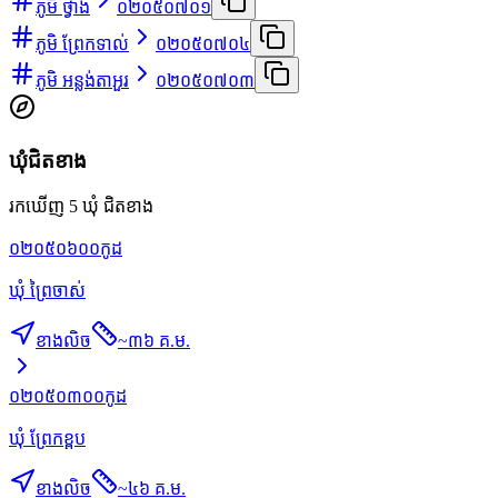
ភូមិ ថ្វាង
០២០៥០៧០១
ភូមិ ព្រែកទាល់
០២០៥០៧០៤
ភូមិ អន្លង់តាអួរ
០២០៥០៧០៣
ឃុំជិតខាង
រកឃើញ 5 ឃុំ ជិតខាង
០២០៥០៦០០
កូដ
ឃុំ ព្រៃចាស់
ខាងលិច
~
៣៦ គ.ម.
០២០៥០៣០០
កូដ
ឃុំ ព្រែកខ្ពប
ខាងលិច
~
៤៦ គ.ម.