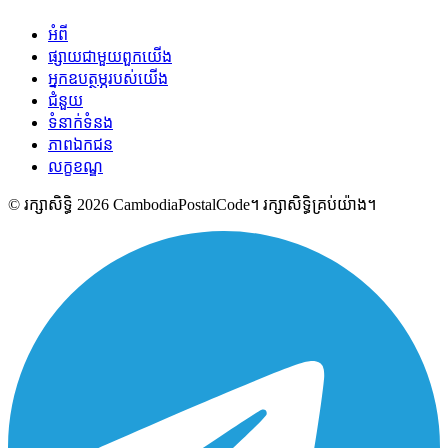
អំពី
ផ្សាយជាមួយពួកយើង
អ្នកឧបត្ថម្ភរបស់យើង
ជំនួយ
ទំនាក់ទំនង
ភាពឯកជន
លក្ខខណ្ឌ
© រក្សាសិទ្ធិ 2026 CambodiaPostalCode។ រក្សាសិទ្ធិគ្រប់យ៉ាង។