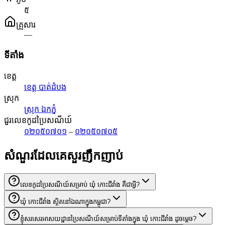
៥
គ្រួសារ
—
ទីតាំង
ខេត្ត
ខេត្ត បាត់ដំបង
ស្រុក
ស្រុក ឯកភ្នំ
ជួរលេខកូដប្រៃសណីយ៍
០២០៥០៧០១
–
០២០៥០៧០៥
សំណួរដែលគេសួរញឹកញាប់
លេខកូដប្រៃសណីយ៍សម្រាប់ ឃុំ កោះជីវាំង គឺជាអ្វី?
ឃុំ កោះជីវាំង ស្ថិតនៅឯណាក្នុងកម្ពុជា?
ខ្ញុំសរសេរអាសយដ្ឋានប្រៃសណីយ៍សម្រាប់ទីតាំងក្នុង ឃុំ កោះជីវាំង ដូចម្តេច?