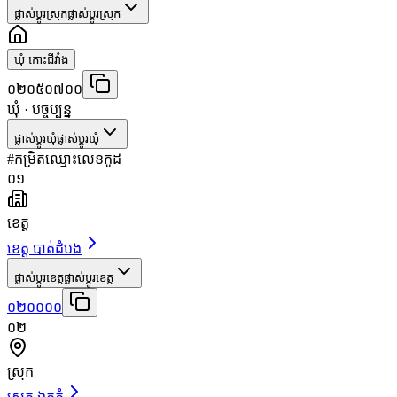
ផ្លាស់ប្តូរស្រុក
ផ្លាស់ប្តូរស្រុក
ឃុំ កោះជីវាំង
០២០៥០៧០០
ឃុំ
· បច្ចុប្បន្ន
ផ្លាស់ប្តូរឃុំ
ផ្លាស់ប្តូរឃុំ
#
កម្រិត
ឈ្មោះ
លេខកូដ
០១
ខេត្ត
ខេត្ត បាត់ដំបង
ផ្លាស់ប្តូរខេត្ត
ផ្លាស់ប្តូរខេត្ត
០២០០០០
០២
ស្រុក