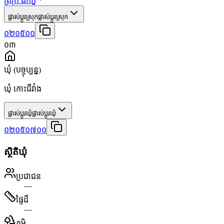
ស្រុក ឯកភ្នំ
ផ្លាស់ប្តូរស្រុក
ផ្លាស់ប្តូរស្រុក
០២០៥០០
០៣
ឃុំ
(បច្ចុប្បន្ន)
ឃុំ កោះជីវាំង
ផ្លាស់ប្តូរឃុំ
ផ្លាស់ប្តូរឃុំ
០២០៥០៧០០
ស្ថិតិឃុំ
ប្រជាជន
—
ផ្ទៃដី
—
ភូមិ