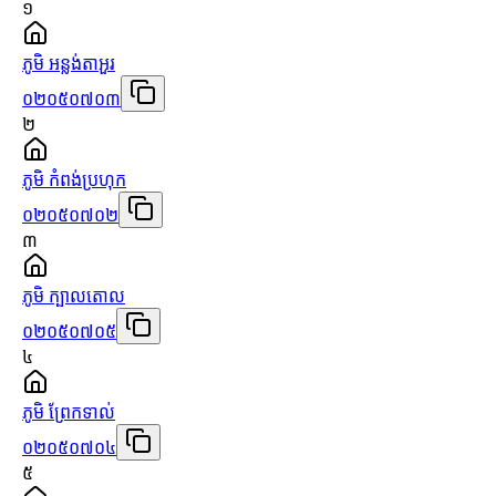
១
ភូមិ អន្លង់តាអួរ
០២០៥០៧០៣
២
ភូមិ កំពង់ប្រហុក
០២០៥០៧០២
៣
ភូមិ ក្បាលតោល
០២០៥០៧០៥
៤
ភូមិ ព្រែកទាល់
០២០៥០៧០៤
៥