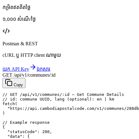
កម្រិតឥតគិតថ្លៃ
១,០០០ សំណើ/ថ្ងៃ
Postman & REST
cURL ឬ HTTP client ណាមួយ
យក API Key
ឯកសារ
GET /api/v1/communes/:id
Copy
// GET /api/v1/communes/:id — Get Commune Details
// id: commune UUID, lang (optional): en | km
fetch
(
"https://api.cambodiapostalcode.com/v1/communes/288db
)
// Example response
{
"statusCode"
: 
200
,
"data"
: {