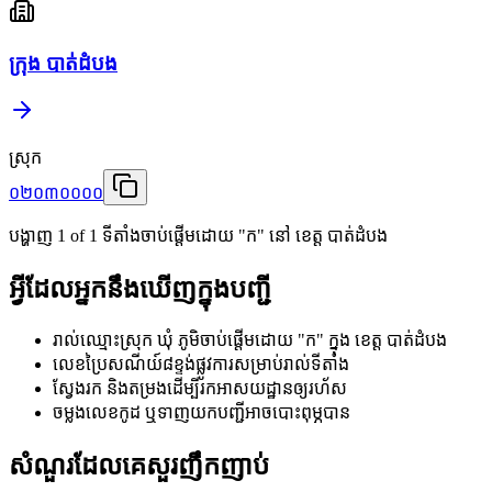
ក្រុង បាត់ដំបង
ស្រុក
០២០៣០០០០
បង្ហាញ
1
of
1
ទីតាំងចាប់ផ្តើមដោយ "ក" នៅ ខេត្ត បាត់ដំបង
អ្វីដែលអ្នកនឹងឃើញក្នុងបញ្ជី
រាល់ឈ្មោះស្រុក ឃុំ ភូមិចាប់ផ្តើមដោយ "ក" ក្នុង ខេត្ត បាត់ដំបង
លេខប្រៃសណីយ៍៨ខ្ទង់ផ្លូវការសម្រាប់រាល់ទីតាំង
ស្វែងរក និងតម្រងដើម្បីរកអាសយដ្ឋានឲ្យរហ័ស
ចម្លងលេខកូដ ឬទាញយកបញ្ជីអាចបោះពុម្ភបាន
សំណួរដែលគេសួរញឹកញាប់