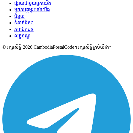
ផ្សាយជាមួយពួកយើង
អ្នកឧបត្ថម្ភរបស់យើង
ជំនួយ
ទំនាក់ទំនង
ភាពឯកជន
លក្ខខណ្ឌ
© រក្សាសិទ្ធិ 2026 CambodiaPostalCode។ រក្សាសិទ្ធិគ្រប់យ៉ាង។