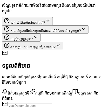
សំណួរទូទៅអំពីការរកមើលទីតាំងតាមអក្សរ និងលេខប្រៃសណីយ៍នៅ
កម្ពុជា។
ស្រុក ឃុំ និងភូមិនៅកម្ពុជាជាអ្វី?
រកលេខប្រៃសណីយ៍សម្រាប់ទីតាំងនៅលើទំព័រនេះយ៉ាងដូចម្តេច?
ហេតុអ្វីអក្សរខ្លះគ្មាន?
អាចទាញយក ឬបោះពុម្ភបញ្ជីនេះបានឬ?
ទទួលព័ត៌មាន
ទទួលព័ត៌មានថ្មីៗអំពីរូបកូដប្រៃសណីយ៍ កម្មវិធីថ្មី និងមគ្គុទេសក៍ តាមរយៈ
អ៊ីមែលរបស់អ្នក។
ព័ត៌មានរូបកូដថ្មី
កម្មវិធី និងមុខងារឥតគិតថ្លៃ
មគ្គុទេសក៍ និង
ព័ត៌មាន