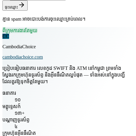
ចុះឈ្មោះ
គ្មាន spam អាចបោះបង់ការចុះឈ្មោះគ្រប់ពេល។
ពីក្រុមការងារតែមួយ
CC
CambodiaChoice
cambodiachoice.com
ប្រៀបធៀបធនាគារ លេខកូដ SWIFT និង ATM នៅកម្ពុជា ព្រមទាំង
ស្វែងរកក្រុមហ៊ុនទូរស័ព្ទ និងអ៊ីនធឺណិតល្អបំផុត — ទាំងអស់នៅក្នុងបញ្ជី
ដែលគួរឱ្យទុកចិត្តតែមួយ។
ធនាគារ
១០
មគ្គុទ្ទេសក៍
១៣+
បណ្តាញទូរស័ព្ទ
៤
ក្រុមហ៊ុនអ៊ីនធឺណិត