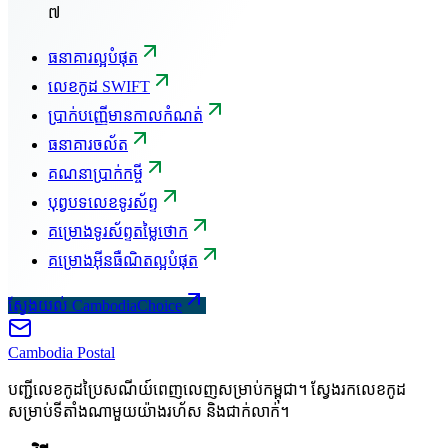
៧
ធនាគារល្អបំផុត
លេខកូដ SWIFT
ប្រាក់បញ្ញើមានកាលកំណត់
ធនាគារចល័ត
គណនាប្រាក់កម្ចី
បុព្វបទលេខទូរស័ព្ទ
គម្រោងទូរស័ព្ទតម្លៃថោក
គម្រោងអ៊ីនធឺណិតល្អបំផុត
ស្វែងយល់ CambodiaChoice
Cambodia
Postal
បញ្ជីលេខកូដប្រៃសណីយ៍ពេញលេញសម្រាប់កម្ពុជា។ ស្វែងរកលេខកូដ
សម្រាប់ទីតាំងណាមួយយ៉ាងរហ័ស និងជាក់លាក់។