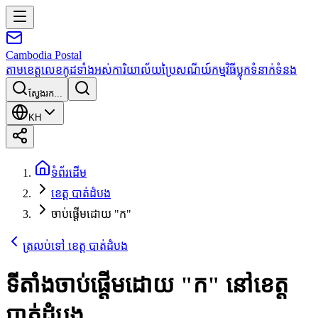
Cambodia
Postal
តាមខេត្ត
លេខកូដទាំងអស់
ការិយាល័យប្រៃសណីយ៍
កម្មវិធី
ប្លុក
ទំនាក់ទំនង
ស្វែងរក...
KH
ទំព័រដើម
ខេត្ត បាត់ដំបង
ចាប់ផ្តើមដោយ "ក"
ត្រលប់ទៅ ខេត្ត បាត់ដំបង
ទីតាំងចាប់ផ្តើមដោយ
"
ក
"
នៅខេត្ត
បាត់ដំបង