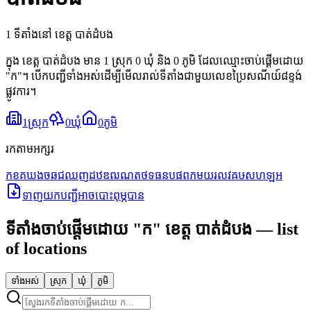
1 ទីតាំងនៅ ខេត្ត បាត់ដំបង
ក្នុង ខេត្ត បាត់ដំបង មាន 1 ស្រុក 0 ឃុំ និង 0 ភូមិ ដែលឈ្មោះចាប់ផ្តើមដោយ
"ក"។ បើកបញ្ជីទាំងអស់ដើម្បីមើលរាល់ទីតាំងជាមួយលេខប្រៃសណីយ៍៨ខ្ទង់
ផ្លូវការ។
1
ស្រុក
0
ឃុំ
0
ភូមិ
រកតាមអក្សរ
ក
ខ
គ
ឃ
ង
ច
ឆ
ជ
ឈ
ញ
ដ
ឋ
ឌ
ឍ
ណ
ត
ថ
ទ
ធ
ន
ប
ផ
ព
ភ
ម
យ
រ
ល
វ
ឝ
ឞ
ស
ហ
ឡ
អ
ទាញយកបញ្ជីអាចបោះពុម្ភបាន
ទីតាំងចាប់ផ្តើមដោយ
"
ក
"
ខេត្ត បាត់ដំបង
— list
of locations
ទាំងអស់
ស្រុក
ឃុំ
ភូមិ