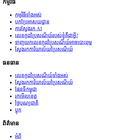
កម្មវិធី
កម្មវិធីទាំងអស់
បកប្រែអាសយដ្ឋាន
ការស្វែងរក AI
លេខកូដប្រៃសណីយ៍របស់ខ្ញុំគឺជាអ្វី?
ទាញយកលេខកូដប្រៃសណីយ៍អាចបោះពុម្ភ
ស្វែងរកការិយាល័យប្រៃសណីយ៍
ធនធាន
លេខកូដប្រៃសណីយ៍ទាំងអស់
ស្វែងរកការិយាល័យប្រៃសណីយ៍
ផែនទីកម្ពុជា
រកមើលខេត្ត
ថ្ងៃបុណ្យជាតិ
ប្លុក
ព័ត៌មាន
អំពី