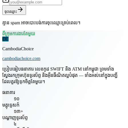
ចុះឈ្មោះ
គ្មាន spam អាចបោះបង់ការចុះឈ្មោះគ្រប់ពេល។
ពីក្រុមការងារតែមួយ
CC
CambodiaChoice
cambodiachoice.com
ប្រៀបធៀបធនាគារ លេខកូដ SWIFT និង ATM នៅកម្ពុជា ព្រមទាំង
ស្វែងរកក្រុមហ៊ុនទូរស័ព្ទ និងអ៊ីនធឺណិតល្អបំផុត — ទាំងអស់នៅក្នុងបញ្ជី
ដែលគួរឱ្យទុកចិត្តតែមួយ។
ធនាគារ
១០
មគ្គុទ្ទេសក៍
១៣+
បណ្តាញទូរស័ព្ទ
៤