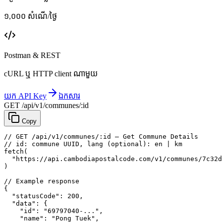
១,០០០ សំណើ/ថ្ងៃ
Postman & REST
cURL ឬ HTTP client ណាមួយ
យក API Key
ឯកសារ
GET /api/v1/communes/:id
Copy
// GET /api/v1/communes/:id — Get Commune Details
// id: commune UUID, lang (optional): en | km
fetch
(
"https://api.cambodiapostalcode.com/v1/communes/7c32d
)
// Example response
{
"statusCode"
: 
200
,
"data"
: {
"id"
: 
"69797040-..."
,
"name"
: 
"Pong Tuek"
,