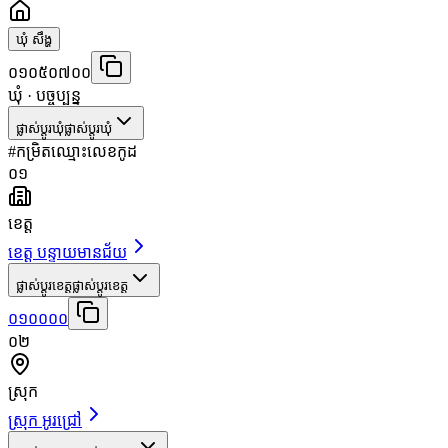
ឃុំ សឹង្ហ
០១០៥០៧០០
ឃុំ
· បច្ចុប្បន្ន
ផ្លាស់ប្តូរឃុំ
ផ្លាស់ប្តូរឃុំ
#
កម្រិត
ឈ្មោះ
លេខកូដ
០១
ខេត្ត
ខេត្ត បន្ទាយមានជ័យ
ផ្លាស់ប្តូរខេត្ត
ផ្លាស់ប្តូរខេត្ត
០១០០០០
០២
ស្រុក
ស្រុក អូរជ្រៅ