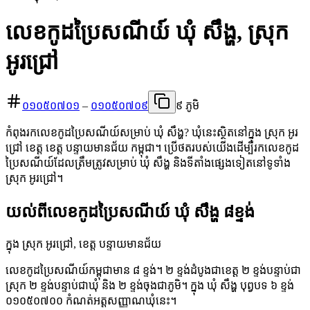
លេខកូដប្រៃសណីយ៍ ឃុំ សឹង្ហ, ស្រុក
អូរជ្រៅ
០១០៥០៧០១
–
០១០៥០៧០៩
៩ ភូមិ
កំពុងរកលេខកូដប្រៃសណីយ៍សម្រាប់ ឃុំ សឹង្ហ? ឃុំនេះស្ថិតនៅក្នុង ស្រុក អូរ
ជ្រៅ ខេត្ត ខេត្ត បន្ទាយមានជ័យ កម្ពុជា។ ប្រើថតរបស់យើងដើម្បីរកលេខកូដ
ប្រៃសណីយ៍ដែលត្រឹមត្រូវសម្រាប់ ឃុំ សឹង្ហ និងទីតាំងផ្សេងទៀតនៅទូទាំង
ស្រុក អូរជ្រៅ។
យល់ពីលេខកូដប្រៃសណីយ៍ ឃុំ សឹង្ហ ៨ខ្ទង់
ក្នុង ស្រុក អូរជ្រៅ, ខេត្ត បន្ទាយមានជ័យ
លេខកូដប្រៃសណីយ៍កម្ពុជាមាន ៨ ខ្ទង់។ ២ ខ្ទង់ដំបូងជាខេត្ត ២ ខ្ទង់បន្ទាប់ជា
ស្រុក ២ ខ្ទង់បន្ទាប់ជាឃុំ និង ២ ខ្ទង់ចុងជាភូមិ។ ក្នុង ឃុំ សឹង្ហ បុព្វបទ ៦ ខ្ទង់
០១០៥០៧០០ កំណត់អត្តសញ្ញាណឃុំនេះ។