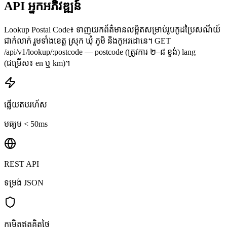
API អ្នកអភិវឌ្ឍន៍
Lookup Postal Code៖ ទាញយកព័ត៌មានលម្អិតសម្រាប់រូបកូដប្រៃសណីយ៍
ជាក់លាក់ រួមទាំងខេត្ត ស្រុក ឃុំ ភូមិ និងកូអរដោនេ។ GET
/api/v1/lookup/:postcode — postcode (ត្រូវការ ២–៨ ខ្ទង់) lang
(ជម្រើស៖ en ឬ km)។
ឆ្លើយតបរហ័ស
មធ្យម < 50ms
REST API
ទម្រង់ JSON
កម្រិតឥតគិតថ្លៃ