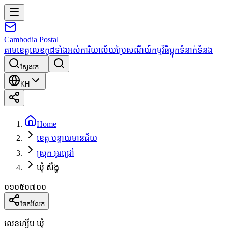
Cambodia
Postal
តាមខេត្ត
លេខកូដទាំងអស់
ការិយាល័យប្រៃសណីយ៍
កម្មវិធី
ប្លុក
ទំនាក់ទំនង
ស្វែងរក...
KH
Home
ខេត្ត បន្ទាយមានជ័យ
ស្រុក អូរជ្រៅ
ឃុំ សឹង្ហ
០១០៥០៧០០
ចែករំលែក
លេខហ្ស៊ីប ឃុំ