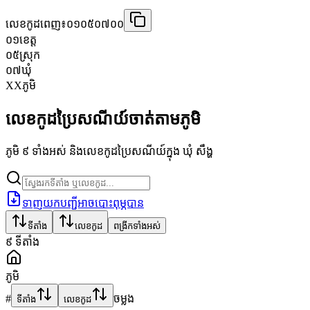
លេខកូដពេញ៖
០១០៥០៧០០
០១
ខេត្ត
០៥
ស្រុក
០៧
ឃុំ
XX
ភូមិ
លេខកូដប្រៃសណីយ៍ចាត់តាមភូមិ
ភូមិ ៩ ទាំងអស់ និងលេខកូដប្រៃសណីយ៍ក្នុង ឃុំ សឹង្ហ
ទាញយកបញ្ជីអាចបោះពុម្ភបាន
ទីតាំង
លេខកូដ
ពង្រីកទាំងអស់
៩
ទីតាំង
ភូមិ
#
ចម្លង
ទីតាំង
លេខកូដ