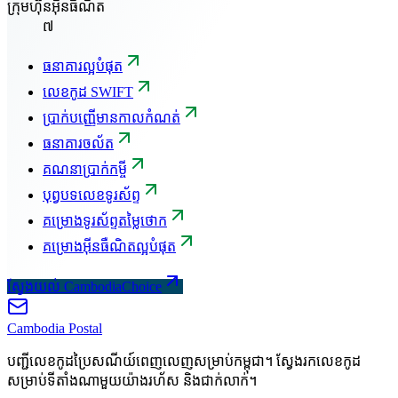
ក្រុមហ៊ុនអ៊ីនធឺណិត
៧
ធនាគារល្អបំផុត
លេខកូដ SWIFT
ប្រាក់បញ្ញើមានកាលកំណត់
ធនាគារចល័ត
គណនាប្រាក់កម្ចី
បុព្វបទលេខទូរស័ព្ទ
គម្រោងទូរស័ព្ទតម្លៃថោក
គម្រោងអ៊ីនធឺណិតល្អបំផុត
ស្វែងយល់ CambodiaChoice
Cambodia
Postal
បញ្ជីលេខកូដប្រៃសណីយ៍ពេញលេញសម្រាប់កម្ពុជា។ ស្វែងរកលេខកូដ
សម្រាប់ទីតាំងណាមួយយ៉ាងរហ័ស និងជាក់លាក់។