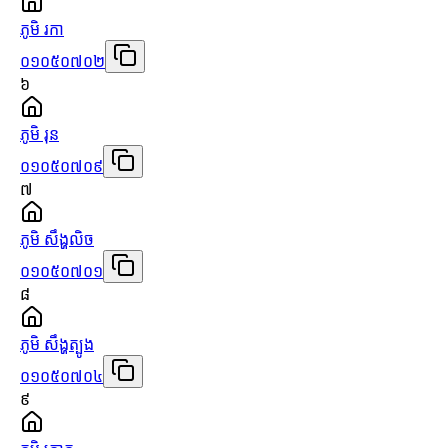
ភូមិ រកា
០១០៥០៧០២
៦
ភូមិ រុន
០១០៥០៧០៩
៧
ភូមិ សឹង្ហលិច
០១០៥០៧០១
៨
ភូមិ សឹង្ហត្បូង
០១០៥០៧០៤
៩