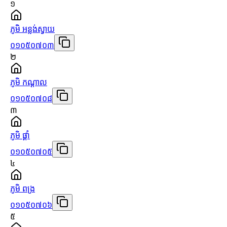
១
ភូមិ អន្លង់ស្វាយ
០១០៥០៧០៣
២
ភូមិ កណ្ដាល
០១០៥០៧០៨
៣
ភូមិ ផ្គាំ
០១០៥០៧០៥
៤
ភូមិ ពង្រ
០១០៥០៧០៦
៥