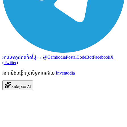
រកលេខកូដឥតគិតថ្លៃ → @CambodiaPostalCodeBot
Facebook
X
(Twitter)
រចនានិងបង្កើនប្រសិទ្ធភាពដោយ
Inventodia
ការស្វែងរក AI