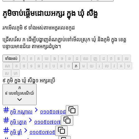
ភូមិចាប់ផ្តើមដោយអក្សរ ក្នុង ឃុំ សឹង្ហ
រកមើលភូមិ ៩ ទាំងអស់តាមអក្ខរលេខកូដ
ជ្រើសរើស ភ ដើម្បីបង្ហាញតំណភ្ជាប់ទៅមើលស្រុក ឃុំ និងភូមិ ក្នុង ខេត្ត
បន្ទាយមានជ័យ តាមអក្សរដំបូង។
ទាំងអស់
ក
ខ
គ
ឃ
ង
ច
ឆ
ជ
ឈ
ញ
ដ
ឋ
ឌ
ឍ
ណ
ត
ថ
ទ
ធ
ន
ប
ផ
ព
ភ
ម
យ
រ
ល
វ
ឝ
ឞ
ស
ហ
៩ ភូមិ ក្នុង ឃុំ សឹង្ហ
១
អក្សរប្រើ
ភ
៩
លេខប្រៃសណីយ៍
ភូមិ កណ្ដាល
០១០៥០៧០៨
ភូមិ ត្នោត
០១០៥០៧០៧
ភូមិ ផ្គាំ
០១០៥០៧០៥