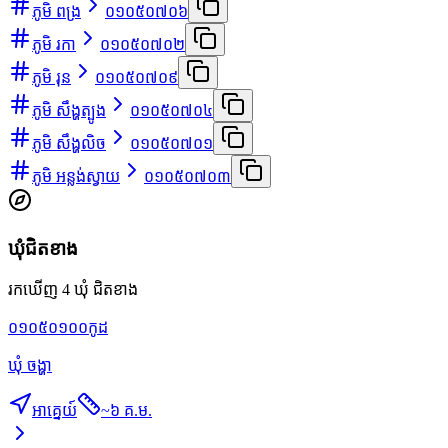
ភូមិ ពង្រ
០១០៥០៧០៦
ភូមិ រកា
០១០៥០៧០២
ភូមិ រុន
០១០៥០៧០៩
ភូមិ សឹង្ហត្បូង
០១០៥០៧០៤
ភូមិ សឹង្ហលិច
០១០៥០៧០១
ភូមិ អន្លង់ស្វាយ
០១០៥០៧០៣
ឃុំជិតខាង
រកឃើញ 4 ឃុំ ជិតខាង
០១០៥០១០០
កូដ
ឃុំ ចង្ហា
អាគ្នេយ៍
~
៦ គ.ម.