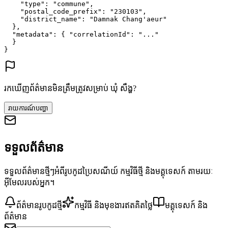
"type"
: 
"commune"
,
"postal_code_prefix"
: 
"230103"
,
"district_name"
: 
"Damnak Chang'aeur"
},
"metadata"
: {
"correlationId"
: 
"..."
}
}
រកឃើញព័ត៌មានមិនត្រឹមត្រូវសម្រាប់ ឃុំ សឹង្ហ?
រាយការណ៍បញ្ហា
ទទួលព័ត៌មាន
ទទួលព័ត៌មានថ្មីៗអំពីរូបកូដប្រៃសណីយ៍ កម្មវិធីថ្មី និងមគ្គុទេសក៍ តាមរយៈ
អ៊ីមែលរបស់អ្នក។
ព័ត៌មានរូបកូដថ្មី
កម្មវិធី និងមុខងារឥតគិតថ្លៃ
មគ្គុទេសក៍ និង
ព័ត៌មាន