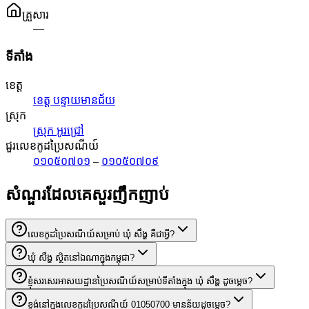
គ្រួសារ
—
ទីតាំង
ខេត្ត
ខេត្ត បន្ទាយមានជ័យ
ស្រុក
ស្រុក អូរជ្រៅ
ជួរលេខកូដប្រៃសណីយ៍
០១០៥០៧០១
–
០១០៥០៧០៩
សំណួរដែលគេសួរញឹកញាប់
លេខកូដប្រៃសណីយ៍សម្រាប់ ឃុំ សឹង្ហ គឺជាអ្វី?
ឃុំ សឹង្ហ ស្ថិតនៅឯណាក្នុងកម្ពុជា?
ខ្ញុំសរសេរអាសយដ្ឋានប្រៃសណីយ៍សម្រាប់ទីតាំងក្នុង ឃុំ សឹង្ហ ដូចម្តេច?
ខ្ទង់នៅក្នុងលេខកូដប្រៃសណីយ៍ 01050700 មានន័យដូចម្តេច?