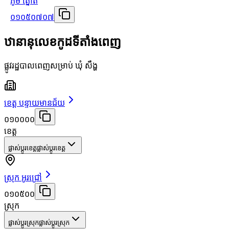
ភូមិ ត្នោត
០១០៥០៧០៧
ឋានានុលេខកូដទីតាំងពេញ
ផ្លូវរដ្ឋបាលពេញសម្រាប់ ឃុំ សឹង្ហ
ខេត្ត បន្ទាយមានជ័យ
០១០០០០
ខេត្ត
ផ្លាស់ប្តូរខេត្ត
ផ្លាស់ប្តូរខេត្ត
ស្រុក អូរជ្រៅ
០១០៥០០
ស្រុក
ផ្លាស់ប្តូរស្រុក
ផ្លាស់ប្តូរស្រុក