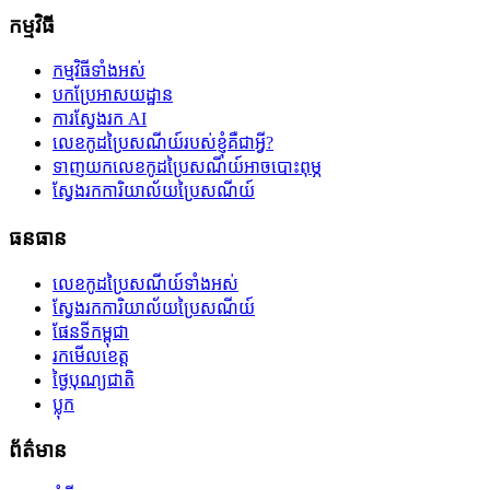
កម្មវិធី
កម្មវិធីទាំងអស់
បកប្រែអាសយដ្ឋាន
ការស្វែងរក AI
លេខកូដប្រៃសណីយ៍របស់ខ្ញុំគឺជាអ្វី?
ទាញយកលេខកូដប្រៃសណីយ៍អាចបោះពុម្ភ
ស្វែងរកការិយាល័យប្រៃសណីយ៍
ធនធាន
លេខកូដប្រៃសណីយ៍ទាំងអស់
ស្វែងរកការិយាល័យប្រៃសណីយ៍
ផែនទីកម្ពុជា
រកមើលខេត្ត
ថ្ងៃបុណ្យជាតិ
ប្លុក
ព័ត៌មាន