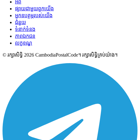
អំពី
ផ្សាយជាមួយពួកយើង
អ្នកឧបត្ថម្ភរបស់យើង
ជំនួយ
ទំនាក់ទំនង
ភាពឯកជន
លក្ខខណ្ឌ
© រក្សាសិទ្ធិ 2026 CambodiaPostalCode។ រក្សាសិទ្ធិគ្រប់យ៉ាង។