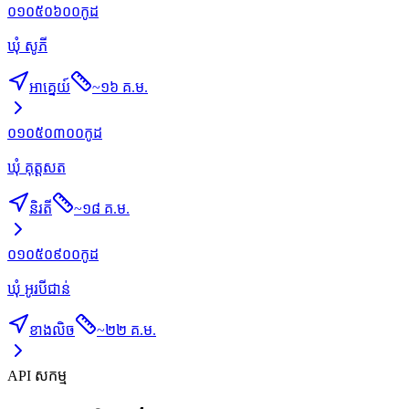
០១០៥០៦០០
កូដ
ឃុំ សូភី
អាគ្នេយ៍
~
១៦ គ.ម.
០១០៥០៣០០
កូដ
ឃុំ គុត្ដសត
និរតី
~
១៨ គ.ម.
០១០៥០៩០០
កូដ
ឃុំ អូរបីជាន់
ខាងលិច
~
២២ គ.ម.
API សកម្ម