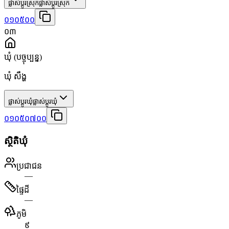
ផ្លាស់ប្តូរស្រុក
ផ្លាស់ប្តូរស្រុក
០១០៥០០
០៣
ឃុំ
(បច្ចុប្បន្ន)
ឃុំ សឹង្ហ
ផ្លាស់ប្តូរឃុំ
ផ្លាស់ប្តូរឃុំ
០១០៥០៧០០
ស្ថិតិឃុំ
ប្រជាជន
—
ផ្ទៃដី
—
ភូមិ
៩