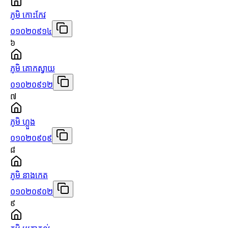
ភូមិ កោះកែវ
០១០២០៩១៤
៦
ភូមិ គោកស្វាយ
០១០២០៩១២
៧
ភូមិ ហ្លួង
០១០២០៩០៩
៨
ភូមិ នាងកេត
០១០២០៩០២
៩