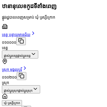
ឋានានុលេខកូដទីតាំងពេញ
ផ្លូវរដ្ឋបាលពេញសម្រាប់ ឃុំ ឫស្សីក្រោក
ខេត្ត បន្ទាយមានជ័យ
០១០០០០
ខេត្ត
ផ្លាស់ប្តូរខេត្ត
ផ្លាស់ប្តូរខេត្ត
ស្រុក មង្គលបូរី
០១០២០០
ស្រុក
ផ្លាស់ប្តូរស្រុក
ផ្លាស់ប្តូរស្រុក
ឃុំ ឫស្សីក្រោក