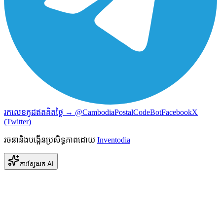
រកលេខកូដឥតគិតថ្លៃ → @CambodiaPostalCodeBot
Facebook
X
(Twitter)
រចនានិងបង្កើនប្រសិទ្ធភាពដោយ
Inventodia
ការស្វែងរក AI