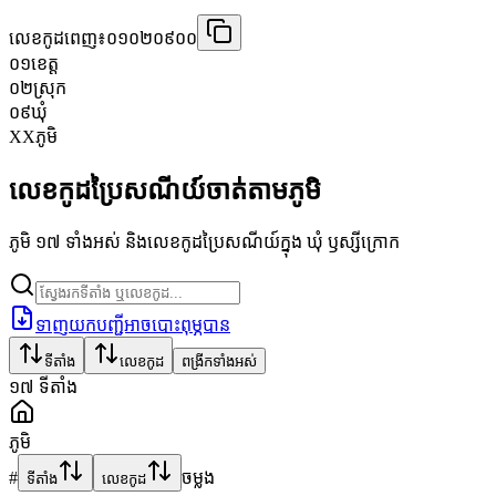
លេខកូដពេញ៖
០១០២០៩០០
០១
ខេត្ត
០២
ស្រុក
០៩
ឃុំ
XX
ភូមិ
លេខកូដប្រៃសណីយ៍ចាត់តាមភូមិ
ភូមិ ១៧ ទាំងអស់ និងលេខកូដប្រៃសណីយ៍ក្នុង ឃុំ ឫស្សីក្រោក
ទាញយកបញ្ជីអាចបោះពុម្ភបាន
ទីតាំង
លេខកូដ
ពង្រីកទាំងអស់
១៧
ទីតាំង
ភូមិ
#
ចម្លង
ទីតាំង
លេខកូដ