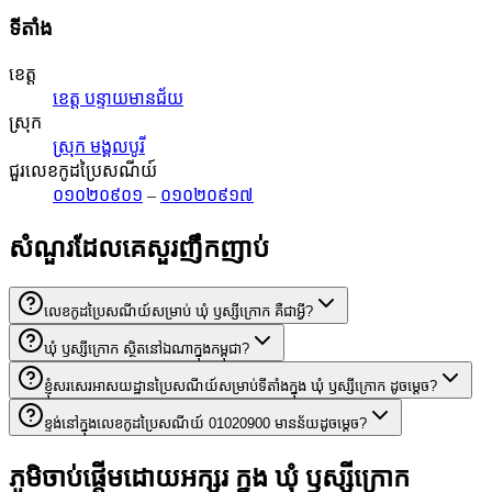
ទីតាំង
ខេត្ត
ខេត្ត បន្ទាយមានជ័យ
ស្រុក
ស្រុក មង្គលបូរី
ជួរលេខកូដប្រៃសណីយ៍
០១០២០៩០១
–
០១០២០៩១៧
សំណួរដែលគេសួរញឹកញាប់
លេខកូដប្រៃសណីយ៍សម្រាប់ ឃុំ ឫស្សីក្រោក គឺជាអ្វី?
ឃុំ ឫស្សីក្រោក ស្ថិតនៅឯណាក្នុងកម្ពុជា?
ខ្ញុំសរសេរអាសយដ្ឋានប្រៃសណីយ៍សម្រាប់ទីតាំងក្នុង ឃុំ ឫស្សីក្រោក ដូចម្តេច?
ខ្ទង់នៅក្នុងលេខកូដប្រៃសណីយ៍ 01020900 មានន័យដូចម្តេច?
ភូមិចាប់ផ្តើមដោយអក្សរ ក្នុង ឃុំ ឫស្សីក្រោក