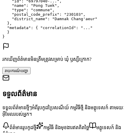
"id"
: 
"69797040-..."
,
"name"
: 
"Pong Tuek"
,
"type"
: 
"commune"
,
"postal_code_prefix"
: 
"230103"
,
"district_name"
: 
"Damnak Chang'aeur"
},
"metadata"
: {
"correlationId"
: 
"..."
}
}
រកឃើញព័ត៌មានមិនត្រឹមត្រូវសម្រាប់ ឃុំ ឫស្សីក្រោក?
រាយការណ៍បញ្ហា
ទទួលព័ត៌មាន
ទទួលព័ត៌មានថ្មីៗអំពីរូបកូដប្រៃសណីយ៍ កម្មវិធីថ្មី និងមគ្គុទេសក៍ តាមរយៈ
អ៊ីមែលរបស់អ្នក។
ព័ត៌មានរូបកូដថ្មី
កម្មវិធី និងមុខងារឥតគិតថ្លៃ
មគ្គុទេសក៍ និង