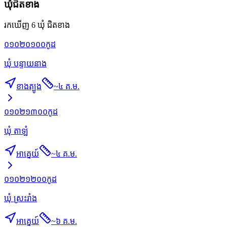
ឃុំជិតខាង
រកឃើញ 6 ឃុំ ជិតខាង
០១០២០១០០
កូដ
ឃុំ បន្ទាយនាង
ខាងត្បូង
~
៤ គ.ម.
០១០២១៣០០
កូដ
ឃុំ តាឡំ
អាគ្នេយ៍
~
៤ គ.ម.
០១០២១២០០
កូដ
ឃុំ ស្រះរាំង
អាគ្នេយ៍
~
៦ គ.ម.