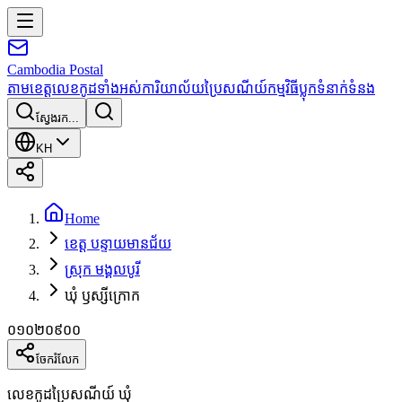
Cambodia
Postal
តាមខេត្ត
លេខកូដទាំងអស់
ការិយាល័យប្រៃសណីយ៍
កម្មវិធី
ប្លុក
ទំនាក់ទំនង
ស្វែងរក...
KH
Home
ខេត្ត បន្ទាយមានជ័យ
ស្រុក មង្គលបូរី
ឃុំ ឫស្សីក្រោក
០១០២០៩០០
ចែករំលែក
លេខកូដប្រៃសណីយ៍ ឃុំ