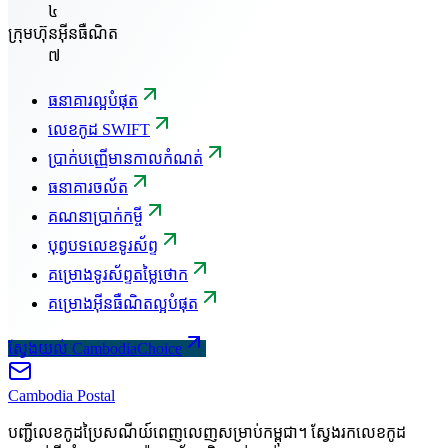
៤
ក្រុមហ៊ុនអ៊ីនធឺណិត
៧
ធនាគារល្អបំផុត
លេខកូដ SWIFT
ប្រាក់បញ្ញើមានកាលកំណត់
ធនាគារចល័ត
គណនាប្រាក់កម្ចី
បុព្វបទលេខទូរស័ព្ទ
គម្រោងទូរស័ព្ទតម្លៃថោក
គម្រោងអ៊ីនធឺណិតល្អបំផុត
ស្វែងយល់ CambodiaChoice
Cambodia
Postal
បញ្ជីលេខកូដប្រៃសណីយ៍ពេញលេញសម្រាប់កម្ពុជា។ ស្វែងរកលេខកូដ