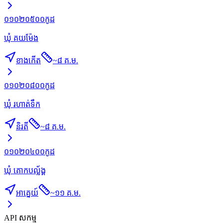
០១០២០៥០០
កូដ
ឃុំ គយម៉ែង
ខាងកើត
~
៨ គ.ម.
០១០២០៨០០
កូដ
ឃុំ រហាត់ទឹក
និរតី
~
៨ គ.ម.
០១០២០៤០០
កូដ
ឃុំ គោកបល្ល័ង្គ
អាគ្នេយ៍
~
១១ គ.ម.
API សកម្ម