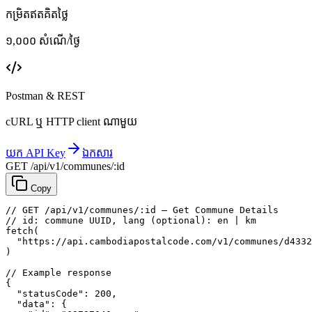
កម្រិតឥតគិតថ្លៃ
១,០០០ សំណើ/ថ្ងៃ
Postman & REST
cURL ឬ HTTP client ណាមួយ
យក API Key
ឯកសារ
GET /api/v1/communes/:id
Copy
// GET /api/v1/communes/:id — Get Commune Details
// id: commune UUID, lang (optional): en | km
fetch
(
"https://api.cambodiapostalcode.com/v1/communes/d4332
)
// Example response
{
"statusCode"
: 
200
,
"data"
: {