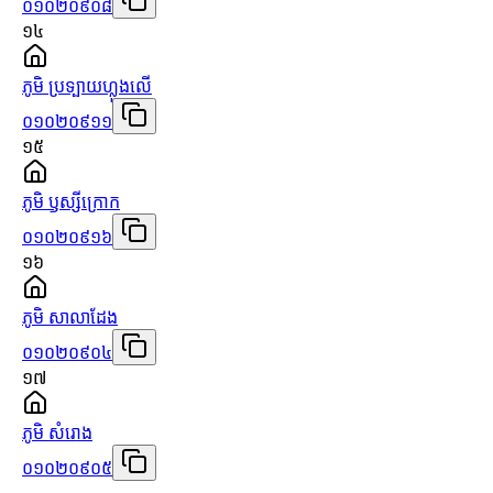
០១០២០៩០៨
១៤
ភូមិ ប្រទ្បាយហ្លួងលើ
០១០២០៩១១
១៥
ភូមិ ឫស្សីក្រោក
០១០២០៩១៦
១៦
ភូមិ សាលាដែង
០១០២០៩០៤
១៧
ភូមិ សំរោង
០១០២០៩០៥