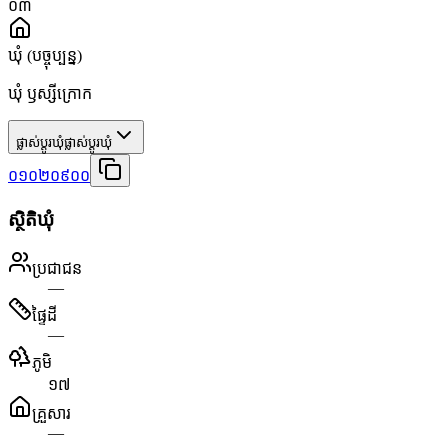
០៣
ឃុំ
(បច្ចុប្បន្ន)
ឃុំ ឫស្សីក្រោក
ផ្លាស់ប្តូរឃុំ
ផ្លាស់ប្តូរឃុំ
០១០២០៩០០
ស្ថិតិឃុំ
ប្រជាជន
—
ផ្ទៃដី
—
ភូមិ
១៧
គ្រួសារ
—