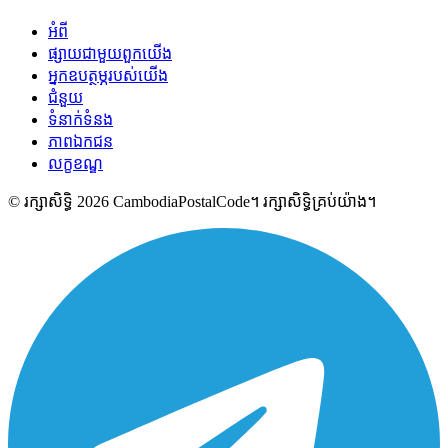
អំពី
ផ្សាយជាមួយពួកយើង
អ្នកឧបត្ថម្ភរបស់យើង
ជំនួយ
ទំនាក់ទំនង
ភាពឯកជន
លក្ខខណ្ឌ
© រក្សាសិទ្ធិ 2026 CambodiaPostalCode។ រក្សាសិទ្ធិគ្រប់យ៉ាង។