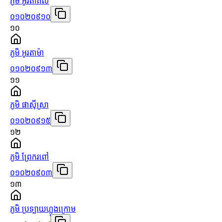
ភូមិ អូរតាគល់
០១០២០៩១០
១០
ភូមិ អូរតាម៉ា
០១០២០៩១៣
១១
ភូមិ ផាស៊ីស្រា
០១០២០៩១៥
១២
ភូមិ ព្រែករពៅ
០១០២០៩០៣
១៣
ភូមិ ប្រទ្បាយហ្លួងក្រោម