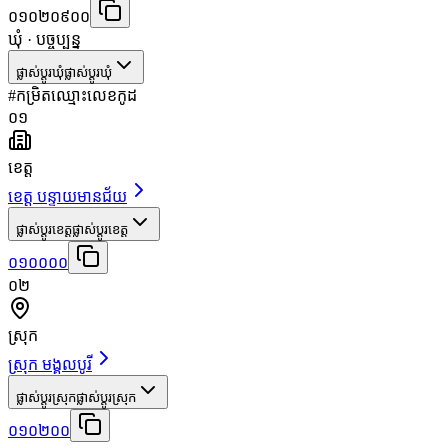
០១០២០៩០០
ឃុំ
· បច្ចុប្បន្ន
ផ្លាស់ប្តូរឃុំ
ផ្លាស់ប្តូរឃុំ
#
កម្រិត
ឈ្មោះ
លេខកូដ
០១
ខេត្ត
ខេត្ត បន្ទាយមានជ័យ
ផ្លាស់ប្តូរខេត្ត
ផ្លាស់ប្តូរខេត្ត
០១០០០០
០២
ស្រុក
ស្រុក មង្គលបូរី
ផ្លាស់ប្តូរស្រុក
ផ្លាស់ប្តូរស្រុក
០១០២០០