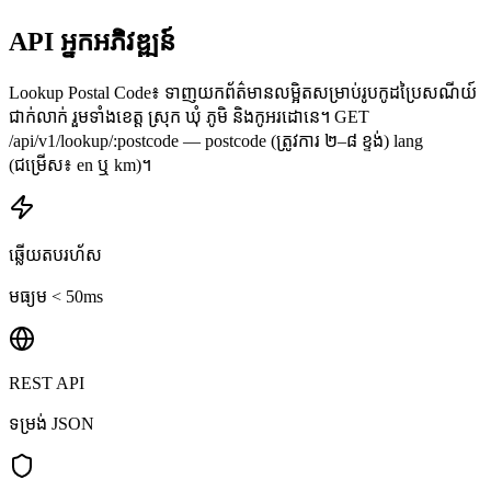
API អ្នកអភិវឌ្ឍន៍
Lookup Postal Code៖ ទាញយកព័ត៌មានលម្អិតសម្រាប់រូបកូដប្រៃសណីយ៍
ជាក់លាក់ រួមទាំងខេត្ត ស្រុក ឃុំ ភូមិ និងកូអរដោនេ។ GET
/api/v1/lookup/:postcode — postcode (ត្រូវការ ២–៨ ខ្ទង់) lang
(ជម្រើស៖ en ឬ km)។
ឆ្លើយតបរហ័ស
មធ្យម < 50ms
REST API
ទម្រង់ JSON