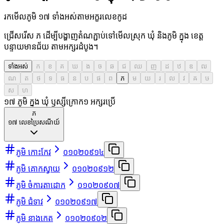
រកមើលភូមិ ១៧ ទាំងអស់តាមអក្ខរលេខកូដ
ជ្រើសរើស ភ ដើម្បីបង្ហាញតំណភ្ជាប់ទៅមើលស្រុក ឃុំ និងភូមិ ក្នុង ខេត្ត
បន្ទាយមានជ័យ តាមអក្សរដំបូង។
ទាំងអស់
ក
ខ
គ
ឃ
ង
ច
ឆ
ជ
ឈ
ញ
ដ
ឋ
ឌ
ឍ
ណ
ត
ថ
ទ
ធ
ន
ប
ផ
ព
ភ
ម
យ
រ
ល
វ
ឝ
ឞ
ស
ហ
១៧ ភូមិ ក្នុង ឃុំ ឫស្សីក្រោក
១
អក្សរប្រើ
ភ
១៧
លេខប្រៃសណីយ៍
ភូមិ កោះកែវ
០១០២០៩១៤
ភូមិ គោកស្វាយ
០១០២០៩១២
ភូមិ ចំការតាដោក
០១០២០៩០៧
ភូមិ ជំទាវ
០១០២០៩១៧
ភូមិ នាងកេត
០១០២០៩០២