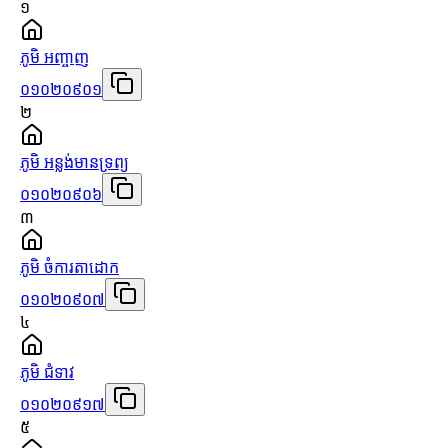
១
ភូមិ អញ្ចាញ
០១០២០៩០១
២
ភូមិ អន្លង់មានទ្រព្យ
០១០២០៩០៦
៣
ភូមិ ចំការតាដោក
០១០២០៩០៧
៤
ភូមិ ជំទាវ
០១០២០៩១៧
៥