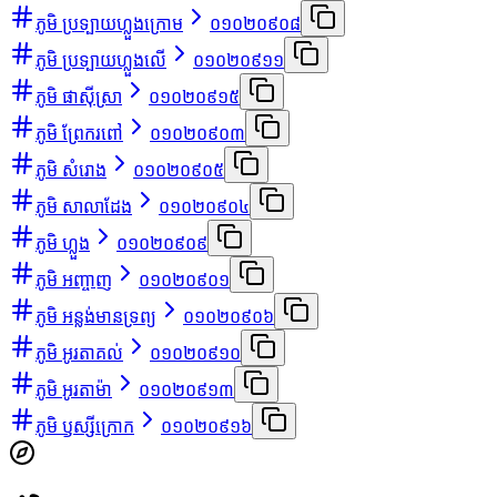
ភូមិ ប្រទ្បាយហ្លួងក្រោម
០១០២០៩០៨
ភូមិ ប្រទ្បាយហ្លួងលើ
០១០២០៩១១
ភូមិ ផាស៊ីស្រា
០១០២០៩១៥
ភូមិ ព្រែករពៅ
០១០២០៩០៣
ភូមិ សំរោង
០១០២០៩០៥
ភូមិ សាលាដែង
០១០២០៩០៤
ភូមិ ហ្លួង
០១០២០៩០៩
ភូមិ អញ្ចាញ
០១០២០៩០១
ភូមិ អន្លង់មានទ្រព្យ
០១០២០៩០៦
ភូមិ អូរតាគល់
០១០២០៩១០
ភូមិ អូរតាម៉ា
០១០២០៩១៣
ភូមិ ឫស្សីក្រោក
០១០២០៩១៦