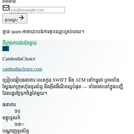
ព័ត៌មាន
ចុះឈ្មោះ
គ្មាន spam អាចបោះបង់ការចុះឈ្មោះគ្រប់ពេល។
ពីក្រុមការងារតែមួយ
CC
CambodiaChoice
cambodiachoice.com
ប្រៀបធៀបធនាគារ លេខកូដ SWIFT និង ATM នៅកម្ពុជា ព្រមទាំង
ស្វែងរកក្រុមហ៊ុនទូរស័ព្ទ និងអ៊ីនធឺណិតល្អបំផុត — ទាំងអស់នៅក្នុងបញ្ជី
ដែលគួរឱ្យទុកចិត្តតែមួយ។
ធនាគារ
១០
មគ្គុទ្ទេសក៍
១៣+
បណ្តាញទូរស័ព្ទ