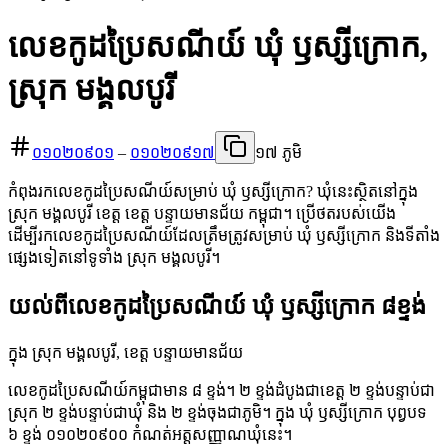
លេខកូដប្រៃសណីយ៍ ឃុំ ឫស្សីក្រោក,
ស្រុក មង្គលបូរី
០១០២០៩០១
–
០១០២០៩១៧
១៧ ភូមិ
កំពុងរកលេខកូដប្រៃសណីយ៍សម្រាប់ ឃុំ ឫស្សីក្រោក? ឃុំនេះស្ថិតនៅក្នុង
ស្រុក មង្គលបូរី ខេត្ត ខេត្ត បន្ទាយមានជ័យ កម្ពុជា។ ប្រើថតរបស់យើង
ដើម្បីរកលេខកូដប្រៃសណីយ៍ដែលត្រឹមត្រូវសម្រាប់ ឃុំ ឫស្សីក្រោក និងទីតាំង
ផ្សេងទៀតនៅទូទាំង ស្រុក មង្គលបូរី។
យល់ពីលេខកូដប្រៃសណីយ៍ ឃុំ ឫស្សីក្រោក ៨ខ្ទង់
ក្នុង ស្រុក មង្គលបូរី, ខេត្ត បន្ទាយមានជ័យ
លេខកូដប្រៃសណីយ៍កម្ពុជាមាន ៨ ខ្ទង់។ ២ ខ្ទង់ដំបូងជាខេត្ត ២ ខ្ទង់បន្ទាប់ជា
ស្រុក ២ ខ្ទង់បន្ទាប់ជាឃុំ និង ២ ខ្ទង់ចុងជាភូមិ។ ក្នុង ឃុំ ឫស្សីក្រោក បុព្វបទ
៦ ខ្ទង់ ០១០២០៩០០ កំណត់អត្តសញ្ញាណឃុំនេះ។