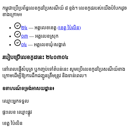
កម្ពុជាប្រើប្រព័ន្ធលេខកូដប្រៃសណីយ៍ ៨ ខ្ទង់។ លេខកូដរបស់យើងបំបែកដូច
ខាងក្រោម៖
២៤
—
អត្តលេខខេត្ត
(
ខេត្ត ប៉ៃលិន
)
០៣
—
អត្តលេខស្រុក
០៤
—
អត្តលេខឃុំ/សង្កាត់
របៀបប្រើលេខកូដនេះ
២៤០៣០៤
នៅពេលផ្ញើសំបុត្រ ឬកញ្ចប់ទៅតំបន់នេះ សូមប្រើលេខកូដប្រៃសណីយ៍ខាង
ក្រោមដើម្បីឱ្យការដឹកជញ្ជូនត្រឹមត្រូវ និងទាន់ពេល។
ឧទាហរណ៍ទម្រង់អាសយដ្ឋាន៖
ឈ្មោះអ្នកទទួល
ផ្ទះលេខ ឈ្មោះផ្លូវ
ខេត្ត ប៉ៃលិន