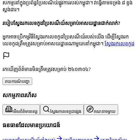
សកម្មនៅក្នុងប្រព័ន្ធប្រៃសណីយ៍ផ្លូវការរបស់កម្ពុជា។ វាធ្វើតាមទម្រង់ ៨ ខ្ទង់
ស្តង់ដារ។
របៀបស្វែងរកលេខកូដប្រៃសណីយ៍សម្រាប់អាសយដ្ឋានជាក់លាក់?
អ្នកអាចប្រើកម្មវិធីស្វែងរកលេខកូដប្រៃសណីយ៍របស់យើង ដើម្បីស្វែងរក
លេខកូដត្រឹមត្រូវសម្រាប់អាសយដ្ឋានណាមួយនៅកម្ពុជា។
ស្វែងរកលេខកូដ
រកឃើញព័ត៌មានមិនត្រឹមត្រូវសម្រាប់ ២៤០៣០៤?
រាយការណ៍បញ្ហា
សកម្មភាពរហ័ស
មើលព័ត៌មានខេត្ត
ស្វែងរកលេខកូដផ្សេង
គណនាចម្ងាយ
ធនធានដែលមានប្រយោជន៍