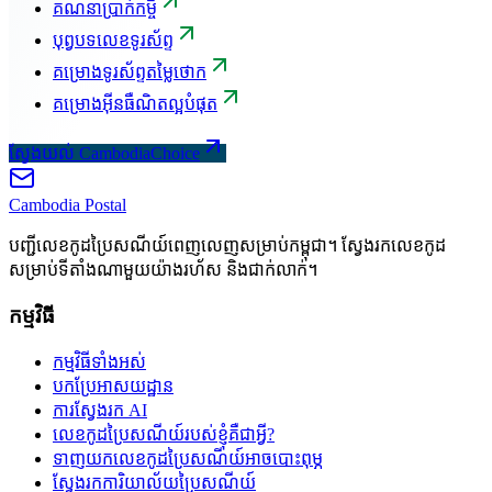
គណនាប្រាក់កម្ចី
បុព្វបទលេខទូរស័ព្ទ
គម្រោងទូរស័ព្ទតម្លៃថោក
គម្រោងអ៊ីនធឺណិតល្អបំផុត
ស្វែងយល់ CambodiaChoice
Cambodia
Postal
បញ្ជីលេខកូដប្រៃសណីយ៍ពេញលេញសម្រាប់កម្ពុជា។ ស្វែងរកលេខកូដ
សម្រាប់ទីតាំងណាមួយយ៉ាងរហ័ស និងជាក់លាក់។
កម្មវិធី
កម្មវិធីទាំងអស់
បកប្រែអាសយដ្ឋាន
ការស្វែងរក AI
លេខកូដប្រៃសណីយ៍របស់ខ្ញុំគឺជាអ្វី?
ទាញយកលេខកូដប្រៃសណីយ៍អាចបោះពុម្ភ
ស្វែងរកការិយាល័យប្រៃសណីយ៍