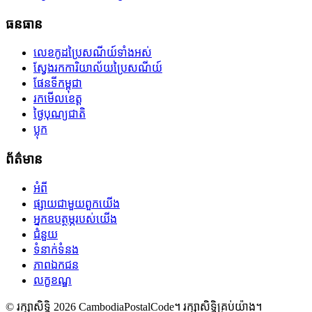
ធនធាន
លេខកូដប្រៃសណីយ៍ទាំងអស់
ស្វែងរកការិយាល័យប្រៃសណីយ៍
ផែនទីកម្ពុជា
រកមើលខេត្ត
ថ្ងៃបុណ្យជាតិ
ប្លុក
ព័ត៌មាន
អំពី
ផ្សាយជាមួយពួកយើង
អ្នកឧបត្ថម្ភរបស់យើង
ជំនួយ
ទំនាក់ទំនង
ភាពឯកជន
លក្ខខណ្ឌ
© រក្សាសិទ្ធិ 2026 CambodiaPostalCode។ រក្សាសិទ្ធិគ្រប់យ៉ាង។