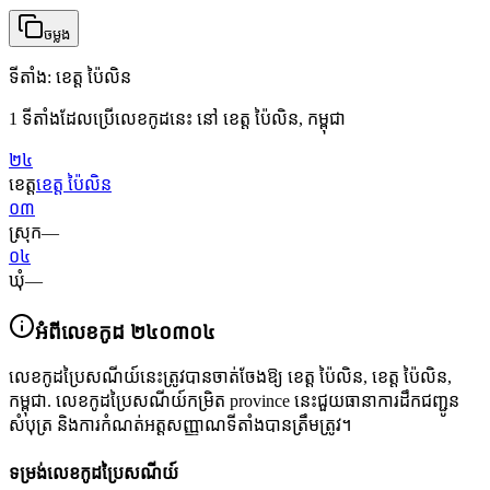
ចម្លង
ទីតាំង
:
ខេត្ត ប៉ៃលិន
1 ទីតាំងដែលប្រើលេខកូដនេះ នៅ ខេត្ត ប៉ៃលិន, កម្ពុជា
២៤
ខេត្ត
ខេត្ត ប៉ៃលិន
០៣
ស្រុក
—
០៤
ឃុំ
—
អំពីលេខកូដ
២៤០៣០៤
លេខកូដប្រៃសណីយ៍នេះត្រូវបានចាត់ចែងឱ្យ
ខេត្ត ប៉ៃលិន
,
ខេត្ត ប៉ៃលិន
,
កម្ពុជា
.
លេខកូដប្រៃសណីយ៍កម្រិត province នេះជួយធានាការដឹកជញ្ជូន
សំបុត្រ និងការកំណត់អត្តសញ្ញាណទីតាំងបានត្រឹមត្រូវ។
ទម្រង់លេខកូដប្រៃសណីយ៍