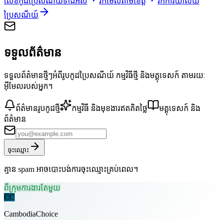
លេខកូដប្រៃសណីយ៍ទាំងអស់
រកមើលតាមខេត្ត
រកការិយាល័យ
ប្រៃសណីយ៍
ទទួលព័ត៌មាន
ទទួលព័ត៌មានថ្មីៗអំពីរូបកូដប្រៃសណីយ៍ កម្មវិធីថ្មី និងមគ្គុទេសក៍ តាមរយៈ
អ៊ីមែលរបស់អ្នក។
ព័ត៌មានរូបកូដថ្មី
កម្មវិធី និងមុខងារឥតគិតថ្លៃ
មគ្គុទេសក៍ និង
ព័ត៌មាន
ចុះឈ្មោះ
គ្មាន spam អាចបោះបង់ការចុះឈ្មោះគ្រប់ពេល។
ពីក្រុមការងារតែមួយ
CC
CambodiaChoice