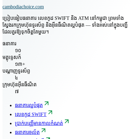
cambodiachoice.com
ប្រៀបធៀបធនាគារ លេខកូដ SWIFT និង ATM នៅកម្ពុជា ព្រមទាំង
ស្វែងរកក្រុមហ៊ុនទូរស័ព្ទ និងអ៊ីនធឺណិតល្អបំផុត — ទាំងអស់នៅក្នុងបញ្ជី
ដែលគួរឱ្យទុកចិត្តតែមួយ។
ធនាគារ
១០
មគ្គុទ្ទេសក៍
១៣+
បណ្តាញទូរស័ព្ទ
៤
ក្រុមហ៊ុនអ៊ីនធឺណិត
៧
ធនាគារល្អបំផុត
លេខកូដ SWIFT
ប្រាក់បញ្ញើមានកាលកំណត់
ធនាគារចល័ត