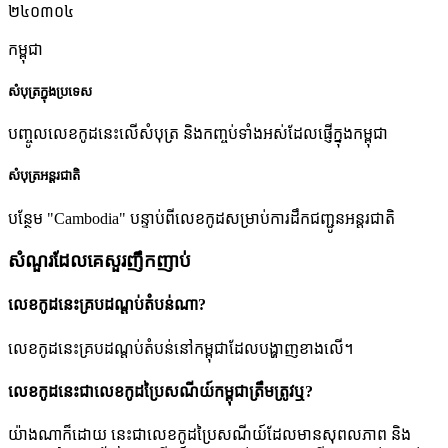
២៤០៣០៤
កម្ពុជា
សំបុត្រក្នុងប្រទេស
បញ្ចូលលេខកូដនេះលើសំបុត្រ និងកញ្ចប់ទាំងអស់ដែលផ្ញើក្នុងកម្ពុជា
សំបុត្រអន្តរជាតិ
បន្ថែម "Cambodia" បន្ទាប់ពីលេខកូដសម្រាប់ការដឹកជញ្ជូនអន្តរជាតិ
សំណួរដែលគេសួរញឹកញាប់
លេខកូដនេះគ្របដណ្តប់តំបន់ណា?
លេខកូដនេះគ្របដណ្តប់តំបន់នៅកម្ពុជាដែលបង្ហាញខាងលើ។
លេខកូដនេះជាលេខកូដប្រៃសណីយ៍កម្ពុជាត្រឹមត្រូវឬ?
យ៉ាងណាក៏ដោយ នេះជាលេខកូដប្រៃសណីយ៍ដែលមានសុពលភាព និង