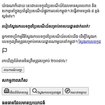
យ៉ាងណាក៏ដោយ នេះជាលេខកូដប្រៃសណីយ៍ដែលមានសុពលភាព និង
សកម្មនៅក្នុងប្រព័ន្ធប្រៃសណីយ៍ផ្លូវការរបស់កម្ពុជា។ វាធ្វើតាមទម្រង់ ៨ ខ្ទង់
ស្តង់ដារ។
របៀបស្វែងរកលេខកូដប្រៃសណីយ៍សម្រាប់អាសយដ្ឋានជាក់លាក់?
អ្នកអាចប្រើកម្មវិធីស្វែងរកលេខកូដប្រៃសណីយ៍របស់យើង ដើម្បីស្វែងរក
លេខកូដត្រឹមត្រូវសម្រាប់អាសយដ្ឋានណាមួយនៅកម្ពុជា។
ស្វែងរកលេខកូដ
រកឃើញព័ត៌មានមិនត្រឹមត្រូវសម្រាប់ ២១០៨១៤?
រាយការណ៍បញ្ហា
សកម្មភាពរហ័ស
មើលព័ត៌មានខេត្ត
ស្វែងរកលេខកូដផ្សេង
គណនាចម្ងាយ
ធនធានដែលមានប្រយោជន៍