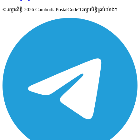
© រក្សាសិទ្ធិ 2026 CambodiaPostalCode។ រក្សាសិទ្ធិគ្រប់យ៉ាង។