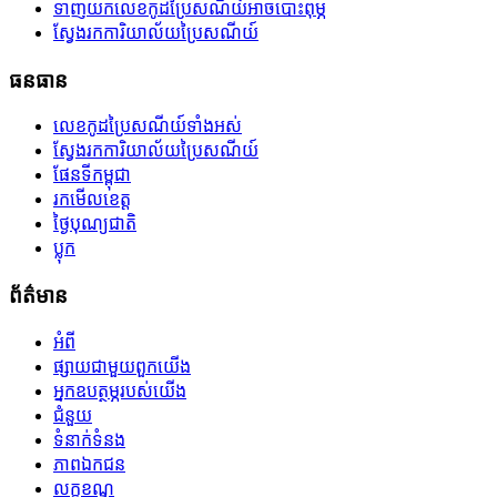
ទាញយកលេខកូដប្រៃសណីយ៍អាចបោះពុម្ភ
ស្វែងរកការិយាល័យប្រៃសណីយ៍
ធនធាន
លេខកូដប្រៃសណីយ៍ទាំងអស់
ស្វែងរកការិយាល័យប្រៃសណីយ៍
ផែនទីកម្ពុជា
រកមើលខេត្ត
ថ្ងៃបុណ្យជាតិ
ប្លុក
ព័ត៌មាន
អំពី
ផ្សាយជាមួយពួកយើង
អ្នកឧបត្ថម្ភរបស់យើង
ជំនួយ
ទំនាក់ទំនង
ភាពឯកជន
លក្ខខណ្ឌ