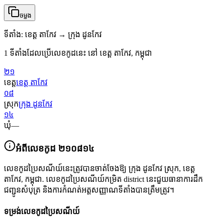
ចម្លង
ទីតាំង
:
ខេត្ត តាកែវ → ក្រុង ដូនកែវ
1 ទីតាំងដែលប្រើលេខកូដនេះ នៅ ខេត្ត តាកែវ, កម្ពុជា
២១
ខេត្ត
ខេត្ត តាកែវ
០៨
ស្រុក
ក្រុង ដូនកែវ
១៤
ឃុំ
—
អំពីលេខកូដ
២១០៨១៤
លេខកូដប្រៃសណីយ៍នេះត្រូវបានចាត់ចែងឱ្យ
ក្រុង ដូនកែវ ស្រុក
,
ខេត្ត
តាកែវ
,
កម្ពុជា
.
លេខកូដប្រៃសណីយ៍កម្រិត district នេះជួយធានាការដឹក
ជញ្ជូនសំបុត្រ និងការកំណត់អត្តសញ្ញាណទីតាំងបានត្រឹមត្រូវ។
ទម្រង់លេខកូដប្រៃសណីយ៍