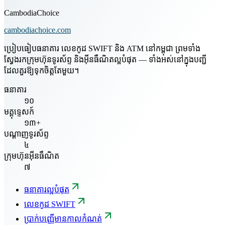
CambodiaChoice
cambodiachoice.com
ប្រៀបធៀបធនាគារ លេខកូដ SWIFT និង ATM នៅកម្ពុជា ព្រមទាំង
ស្វែងរកក្រុមហ៊ុនទូរស័ព្ទ និងអ៊ីនធឺណិតល្អបំផុត — ទាំងអស់នៅក្នុងបញ្ជី
ដែលគួរឱ្យទុកចិត្តតែមួយ។
ធនាគារ
១០
មគ្គុទ្ទេសក៍
១៣+
បណ្តាញទូរស័ព្ទ
៤
ក្រុមហ៊ុនអ៊ីនធឺណិត
៧
ធនាគារល្អបំផុត
លេខកូដ SWIFT
ប្រាក់បញ្ញើមានកាលកំណត់