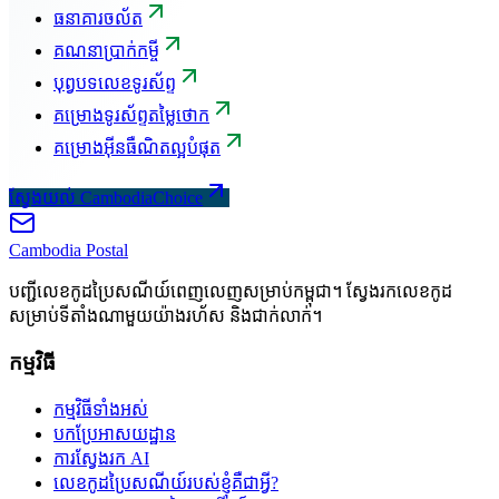
ធនាគារចល័ត
គណនាប្រាក់កម្ចី
បុព្វបទលេខទូរស័ព្ទ
គម្រោងទូរស័ព្ទតម្លៃថោក
គម្រោងអ៊ីនធឺណិតល្អបំផុត
ស្វែងយល់ CambodiaChoice
Cambodia
Postal
បញ្ជីលេខកូដប្រៃសណីយ៍ពេញលេញសម្រាប់កម្ពុជា។ ស្វែងរកលេខកូដ
សម្រាប់ទីតាំងណាមួយយ៉ាងរហ័ស និងជាក់លាក់។
កម្មវិធី
កម្មវិធីទាំងអស់
បកប្រែអាសយដ្ឋាន
ការស្វែងរក AI
លេខកូដប្រៃសណីយ៍របស់ខ្ញុំគឺជាអ្វី?