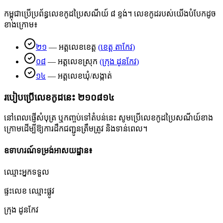
កម្ពុជាប្រើប្រព័ន្ធលេខកូដប្រៃសណីយ៍ ៨ ខ្ទង់។ លេខកូដរបស់យើងបំបែកដូច
ខាងក្រោម៖
២១
—
អត្តលេខខេត្ត
(
ខេត្ត តាកែវ
)
០៨
—
អត្តលេខស្រុក
(
ក្រុង ដូនកែវ
)
១៤
—
អត្តលេខឃុំ/សង្កាត់
របៀបប្រើលេខកូដនេះ
២១០៨១៤
នៅពេលផ្ញើសំបុត្រ ឬកញ្ចប់ទៅតំបន់នេះ សូមប្រើលេខកូដប្រៃសណីយ៍ខាង
ក្រោមដើម្បីឱ្យការដឹកជញ្ជូនត្រឹមត្រូវ និងទាន់ពេល។
ឧទាហរណ៍ទម្រង់អាសយដ្ឋាន៖
ឈ្មោះអ្នកទទួល
ផ្ទះលេខ ឈ្មោះផ្លូវ
ក្រុង ដូនកែវ