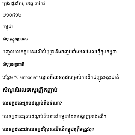
ក្រុង ដូនកែវ
,
ខេត្ត តាកែវ
២១០៨១៤
កម្ពុជា
សំបុត្រក្នុងប្រទេស
បញ្ចូលលេខកូដនេះលើសំបុត្រ និងកញ្ចប់ទាំងអស់ដែលផ្ញើក្នុងកម្ពុជា
សំបុត្រអន្តរជាតិ
បន្ថែម "Cambodia" បន្ទាប់ពីលេខកូដសម្រាប់ការដឹកជញ្ជូនអន្តរជាតិ
សំណួរដែលគេសួរញឹកញាប់
លេខកូដនេះគ្របដណ្តប់តំបន់ណា?
លេខកូដនេះគ្របដណ្តប់តំបន់នៅកម្ពុជាដែលបង្ហាញខាងលើ។
លេខកូដនេះជាលេខកូដប្រៃសណីយ៍កម្ពុជាត្រឹមត្រូវឬ?