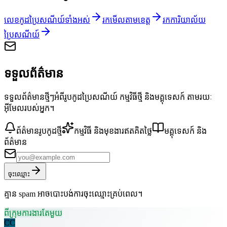
លេខកូដប្រៃសណីយ៍ទាំងអស់
រកមើលតាមខេត្ត
រកការិយាល័យ
ប្រៃសណីយ៍
ទទួលព័ត៌មាន
ទទួលព័ត៌មានថ្មីៗអំពីរូបកូដប្រៃសណីយ៍ កម្មវិធីថ្មី និងមគ្គុទេសក៍ តាមរយៈ
អ៊ីមែលរបស់អ្នក។
ព័ត៌មានរូបកូដថ្មី
កម្មវិធី និងមុខងារឥតគិតថ្លៃ
មគ្គុទេសក៍ និង
ព័ត៌មាន
ចុះឈ្មោះ
គ្មាន spam អាចបោះបង់ការចុះឈ្មោះគ្រប់ពេល។
ពីក្រុមការងារតែមួយ
CC