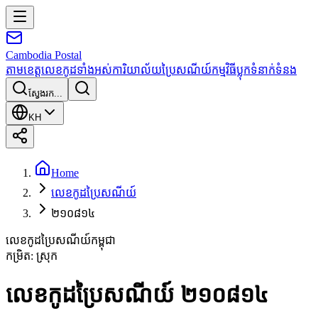
Cambodia
Postal
តាមខេត្ត
លេខកូដទាំងអស់
ការិយាល័យប្រៃសណីយ៍
កម្មវិធី
ប្លុក
ទំនាក់ទំនង
ស្វែងរក...
KH
Home
លេខកូដប្រៃសណីយ៍
២១០៨១៤
លេខកូដប្រៃសណីយ៍កម្ពុជា
កម្រិត
:
ស្រុក
លេខកូដប្រៃសណីយ៍ ២១០៨១៤