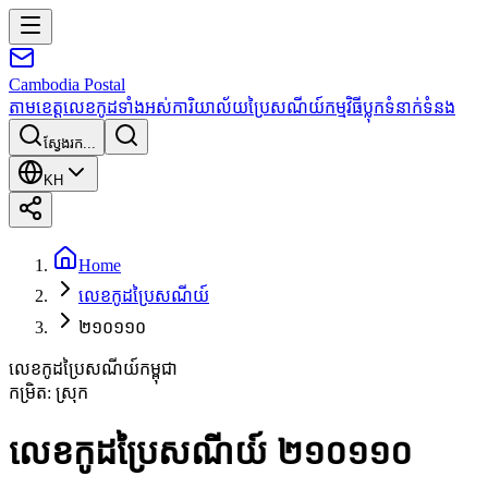
Cambodia
Postal
តាមខេត្ត
លេខកូដទាំងអស់
ការិយាល័យប្រៃសណីយ៍
កម្មវិធី
ប្លុក
ទំនាក់ទំនង
ស្វែងរក...
KH
Home
លេខកូដប្រៃសណីយ៍
២១០១១០
លេខកូដប្រៃសណីយ៍កម្ពុជា
កម្រិត
:
ស្រុក
លេខកូដប្រៃសណីយ៍ ២១០១១០