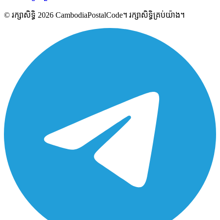
© រក្សាសិទ្ធិ 2026 CambodiaPostalCode។ រក្សាសិទ្ធិគ្រប់យ៉ាង។