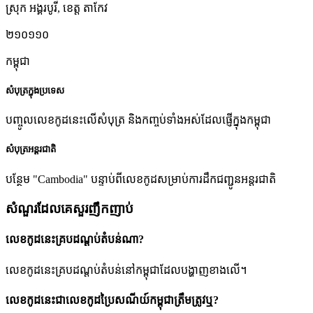
ស្រុក អង្គរបូរី
,
ខេត្ត តាកែវ
២១០១១០
កម្ពុជា
សំបុត្រក្នុងប្រទេស
បញ្ចូលលេខកូដនេះលើសំបុត្រ និងកញ្ចប់ទាំងអស់ដែលផ្ញើក្នុងកម្ពុជា
សំបុត្រអន្តរជាតិ
បន្ថែម "Cambodia" បន្ទាប់ពីលេខកូដសម្រាប់ការដឹកជញ្ជូនអន្តរជាតិ
សំណួរដែលគេសួរញឹកញាប់
លេខកូដនេះគ្របដណ្តប់តំបន់ណា?
លេខកូដនេះគ្របដណ្តប់តំបន់នៅកម្ពុជាដែលបង្ហាញខាងលើ។
លេខកូដនេះជាលេខកូដប្រៃសណីយ៍កម្ពុជាត្រឹមត្រូវឬ?