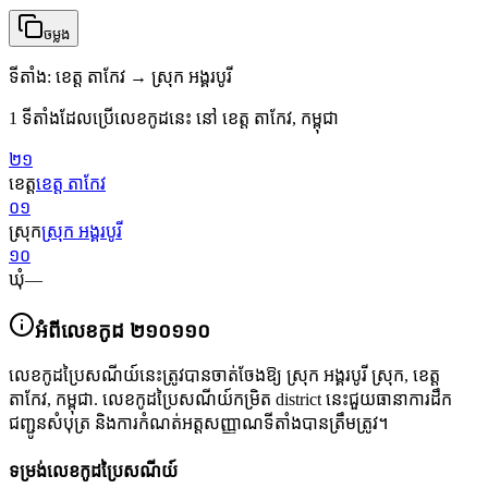
ចម្លង
ទីតាំង
:
ខេត្ត តាកែវ → ស្រុក អង្គរបូរី
1 ទីតាំងដែលប្រើលេខកូដនេះ នៅ ខេត្ត តាកែវ, កម្ពុជា
២១
ខេត្ត
ខេត្ត តាកែវ
០១
ស្រុក
ស្រុក អង្គរបូរី
១០
ឃុំ
—
អំពីលេខកូដ
២១០១១០
លេខកូដប្រៃសណីយ៍នេះត្រូវបានចាត់ចែងឱ្យ
ស្រុក អង្គរបូរី ស្រុក
,
ខេត្ត
តាកែវ
,
កម្ពុជា
.
លេខកូដប្រៃសណីយ៍កម្រិត district នេះជួយធានាការដឹក
ជញ្ជូនសំបុត្រ និងការកំណត់អត្តសញ្ញាណទីតាំងបានត្រឹមត្រូវ។
ទម្រង់លេខកូដប្រៃសណីយ៍