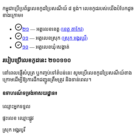
កម្ពុជាប្រើប្រព័ន្ធលេខកូដប្រៃសណីយ៍ ៨ ខ្ទង់។ លេខកូដរបស់យើងបំបែកដូច
ខាងក្រោម៖
២១
—
អត្តលេខខេត្ត
(
ខេត្ត តាកែវ
)
០១
—
អត្តលេខស្រុក
(
ស្រុក អង្គរបូរី
)
១០
—
អត្តលេខឃុំ/សង្កាត់
របៀបប្រើលេខកូដនេះ
២១០១១០
នៅពេលផ្ញើសំបុត្រ ឬកញ្ចប់ទៅតំបន់នេះ សូមប្រើលេខកូដប្រៃសណីយ៍ខាង
ក្រោមដើម្បីឱ្យការដឹកជញ្ជូនត្រឹមត្រូវ និងទាន់ពេល។
ឧទាហរណ៍ទម្រង់អាសយដ្ឋាន៖
ឈ្មោះអ្នកទទួល
ផ្ទះលេខ ឈ្មោះផ្លូវ
ស្រុក អង្គរបូរី