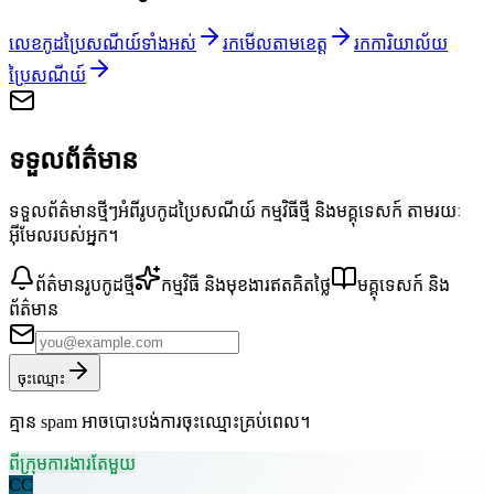
លេខកូដប្រៃសណីយ៍ទាំងអស់
រកមើលតាមខេត្ត
រកការិយាល័យ
ប្រៃសណីយ៍
ទទួលព័ត៌មាន
ទទួលព័ត៌មានថ្មីៗអំពីរូបកូដប្រៃសណីយ៍ កម្មវិធីថ្មី និងមគ្គុទេសក៍ តាមរយៈ
អ៊ីមែលរបស់អ្នក។
ព័ត៌មានរូបកូដថ្មី
កម្មវិធី និងមុខងារឥតគិតថ្លៃ
មគ្គុទេសក៍ និង
ព័ត៌មាន
ចុះឈ្មោះ
គ្មាន spam អាចបោះបង់ការចុះឈ្មោះគ្រប់ពេល។
ពីក្រុមការងារតែមួយ
CC