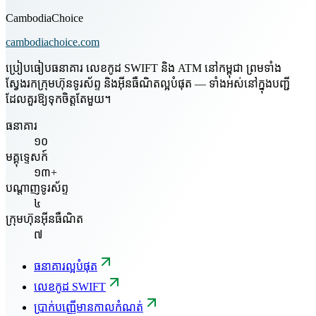
CambodiaChoice
cambodiachoice.com
ប្រៀបធៀបធនាគារ លេខកូដ SWIFT និង ATM នៅកម្ពុជា ព្រមទាំង
ស្វែងរកក្រុមហ៊ុនទូរស័ព្ទ និងអ៊ីនធឺណិតល្អបំផុត — ទាំងអស់នៅក្នុងបញ្ជី
ដែលគួរឱ្យទុកចិត្តតែមួយ។
ធនាគារ
១០
មគ្គុទ្ទេសក៍
១៣+
បណ្តាញទូរស័ព្ទ
៤
ក្រុមហ៊ុនអ៊ីនធឺណិត
៧
ធនាគារល្អបំផុត
លេខកូដ SWIFT
ប្រាក់បញ្ញើមានកាលកំណត់