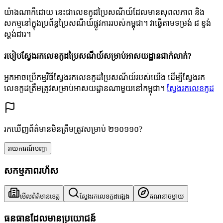
យ៉ាងណាក៏ដោយ នេះជាលេខកូដប្រៃសណីយ៍ដែលមានសុពលភាព និង
សកម្មនៅក្នុងប្រព័ន្ធប្រៃសណីយ៍ផ្លូវការរបស់កម្ពុជា។ វាធ្វើតាមទម្រង់ ៨ ខ្ទង់
ស្តង់ដារ។
របៀបស្វែងរកលេខកូដប្រៃសណីយ៍សម្រាប់អាសយដ្ឋានជាក់លាក់?
អ្នកអាចប្រើកម្មវិធីស្វែងរកលេខកូដប្រៃសណីយ៍របស់យើង ដើម្បីស្វែងរក
លេខកូដត្រឹមត្រូវសម្រាប់អាសយដ្ឋានណាមួយនៅកម្ពុជា។
ស្វែងរកលេខកូដ
រកឃើញព័ត៌មានមិនត្រឹមត្រូវសម្រាប់ ២១០១១០?
រាយការណ៍បញ្ហា
សកម្មភាពរហ័ស
មើលព័ត៌មានខេត្ត
ស្វែងរកលេខកូដផ្សេង
គណនាចម្ងាយ
ធនធានដែលមានប្រយោជន៍