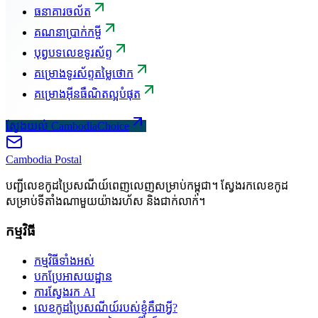
ធនាគារចល័ត
គណនាប្រាក់កម្ចី
បុព្វបទលេខទូរស័ព្ទ
គម្រោងទូរស័ព្ទតម្លៃថោក
គម្រោងអ៊ីនធឺណិតល្អបំផុត
ស្វែងយល់ CambodiaChoice
Cambodia
Postal
បញ្ជីលេខកូដប្រៃសណីយ៍ពេញលេញសម្រាប់កម្ពុជា។ ស្វែងរកលេខកូដ
សម្រាប់ទីតាំងណាមួយយ៉ាងរហ័ស និងជាក់លាក់។
កម្មវិធី
កម្មវិធីទាំងអស់
បកប្រែអាសយដ្ឋាន
ការស្វែងរក AI
លេខកូដប្រៃសណីយ៍របស់ខ្ញុំគឺជាអ្វី?