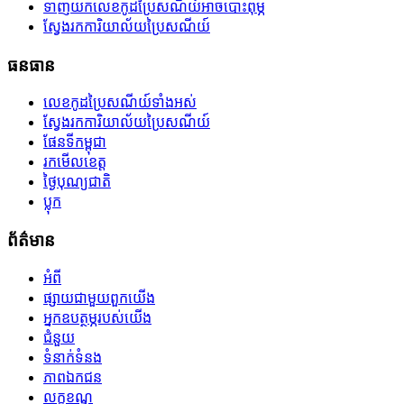
ទាញយកលេខកូដប្រៃសណីយ៍អាចបោះពុម្ភ
ស្វែងរកការិយាល័យប្រៃសណីយ៍
ធនធាន
លេខកូដប្រៃសណីយ៍ទាំងអស់
ស្វែងរកការិយាល័យប្រៃសណីយ៍
ផែនទីកម្ពុជា
រកមើលខេត្ត
ថ្ងៃបុណ្យជាតិ
ប្លុក
ព័ត៌មាន
អំពី
ផ្សាយជាមួយពួកយើង
អ្នកឧបត្ថម្ភរបស់យើង
ជំនួយ
ទំនាក់ទំនង
ភាពឯកជន
លក្ខខណ្ឌ