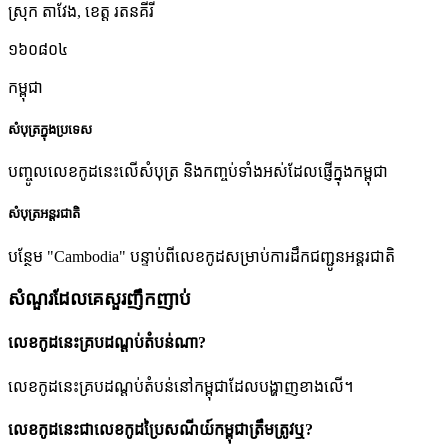
ស្រុក តាវែង
,
ខេត្ត រតនគីរី
១៦០៨០៤
កម្ពុជា
សំបុត្រក្នុងប្រទេស
បញ្ចូលលេខកូដនេះលើសំបុត្រ និងកញ្ចប់ទាំងអស់ដែលផ្ញើក្នុងកម្ពុជា
សំបុត្រអន្តរជាតិ
បន្ថែម "Cambodia" បន្ទាប់ពីលេខកូដសម្រាប់ការដឹកជញ្ជូនអន្តរជាតិ
សំណួរដែលគេសួរញឹកញាប់
លេខកូដនេះគ្របដណ្តប់តំបន់ណា?
លេខកូដនេះគ្របដណ្តប់តំបន់នៅកម្ពុជាដែលបង្ហាញខាងលើ។
លេខកូដនេះជាលេខកូដប្រៃសណីយ៍កម្ពុជាត្រឹមត្រូវឬ?