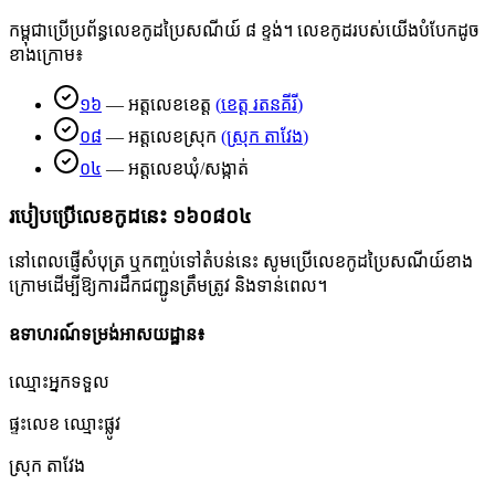
កម្ពុជាប្រើប្រព័ន្ធលេខកូដប្រៃសណីយ៍ ៨ ខ្ទង់។ លេខកូដរបស់យើងបំបែកដូច
ខាងក្រោម៖
១៦
—
អត្តលេខខេត្ត
(
ខេត្ត រតនគីរី
)
០៨
—
អត្តលេខស្រុក
(
ស្រុក តាវែង
)
០៤
—
អត្តលេខឃុំ/សង្កាត់
របៀបប្រើលេខកូដនេះ
១៦០៨០៤
នៅពេលផ្ញើសំបុត្រ ឬកញ្ចប់ទៅតំបន់នេះ សូមប្រើលេខកូដប្រៃសណីយ៍ខាង
ក្រោមដើម្បីឱ្យការដឹកជញ្ជូនត្រឹមត្រូវ និងទាន់ពេល។
ឧទាហរណ៍ទម្រង់អាសយដ្ឋាន៖
ឈ្មោះអ្នកទទួល
ផ្ទះលេខ ឈ្មោះផ្លូវ
ស្រុក តាវែង