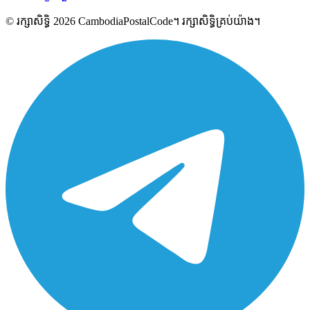
© រក្សាសិទ្ធិ 2026 CambodiaPostalCode។ រក្សាសិទ្ធិគ្រប់យ៉ាង។