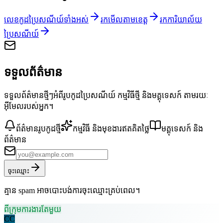
លេខកូដប្រៃសណីយ៍ទាំងអស់
រកមើលតាមខេត្ត
រកការិយាល័យ
ប្រៃសណីយ៍
ទទួលព័ត៌មាន
ទទួលព័ត៌មានថ្មីៗអំពីរូបកូដប្រៃសណីយ៍ កម្មវិធីថ្មី និងមគ្គុទេសក៍ តាមរយៈ
អ៊ីមែលរបស់អ្នក។
ព័ត៌មានរូបកូដថ្មី
កម្មវិធី និងមុខងារឥតគិតថ្លៃ
មគ្គុទេសក៍ និង
ព័ត៌មាន
ចុះឈ្មោះ
គ្មាន spam អាចបោះបង់ការចុះឈ្មោះគ្រប់ពេល។
ពីក្រុមការងារតែមួយ
CC