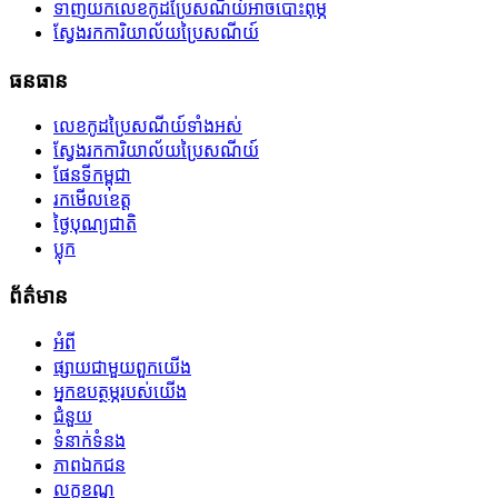
ទាញយកលេខកូដប្រៃសណីយ៍អាចបោះពុម្ភ
ស្វែងរកការិយាល័យប្រៃសណីយ៍
ធនធាន
លេខកូដប្រៃសណីយ៍ទាំងអស់
ស្វែងរកការិយាល័យប្រៃសណីយ៍
ផែនទីកម្ពុជា
រកមើលខេត្ត
ថ្ងៃបុណ្យជាតិ
ប្លុក
ព័ត៌មាន
អំពី
ផ្សាយជាមួយពួកយើង
អ្នកឧបត្ថម្ភរបស់យើង
ជំនួយ
ទំនាក់ទំនង
ភាពឯកជន
លក្ខខណ្ឌ