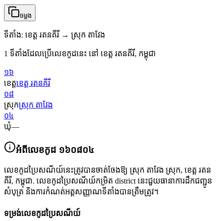
ចម្លង
ទីតាំង
:
ខេត្ត រតនគីរី → ស្រុក តាវែង
1 ទីតាំងដែលប្រើលេខកូដនេះ នៅ ខេត្ត រតនគីរី, កម្ពុជា
១៦
ខេត្ត
ខេត្ត រតនគីរី
០៨
ស្រុក
ស្រុក តាវែង
០៤
ឃុំ
—
អំពីលេខកូដ
១៦០៨០៤
លេខកូដប្រៃសណីយ៍នេះត្រូវបានចាត់ចែងឱ្យ
ស្រុក តាវែង ស្រុក
,
ខេត្ត រតន
គីរី
,
កម្ពុជា
.
លេខកូដប្រៃសណីយ៍កម្រិត district នេះជួយធានាការដឹកជញ្ជូន
សំបុត្រ និងការកំណត់អត្តសញ្ញាណទីតាំងបានត្រឹមត្រូវ។
ទម្រង់លេខកូដប្រៃសណីយ៍