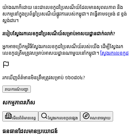
យ៉ាងណាក៏ដោយ នេះជាលេខកូដប្រៃសណីយ៍ដែលមានសុពលភាព និង
សកម្មនៅក្នុងប្រព័ន្ធប្រៃសណីយ៍ផ្លូវការរបស់កម្ពុជា។ វាធ្វើតាមទម្រង់ ៨ ខ្ទង់
ស្តង់ដារ។
របៀបស្វែងរកលេខកូដប្រៃសណីយ៍សម្រាប់អាសយដ្ឋានជាក់លាក់?
អ្នកអាចប្រើកម្មវិធីស្វែងរកលេខកូដប្រៃសណីយ៍របស់យើង ដើម្បីស្វែងរក
លេខកូដត្រឹមត្រូវសម្រាប់អាសយដ្ឋានណាមួយនៅកម្ពុជា។
ស្វែងរកលេខកូដ
រកឃើញព័ត៌មានមិនត្រឹមត្រូវសម្រាប់ ១៦០៨០៤?
រាយការណ៍បញ្ហា
សកម្មភាពរហ័ស
មើលព័ត៌មានខេត្ត
ស្វែងរកលេខកូដផ្សេង
គណនាចម្ងាយ
ធនធានដែលមានប្រយោជន៍