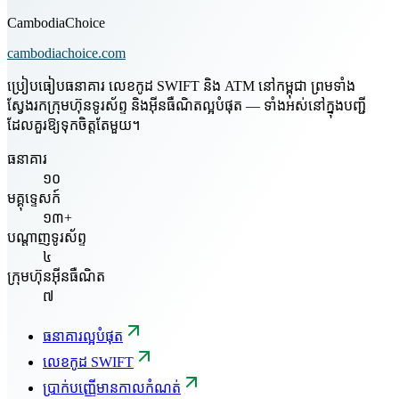
CambodiaChoice
cambodiachoice.com
ប្រៀបធៀបធនាគារ លេខកូដ SWIFT និង ATM នៅកម្ពុជា ព្រមទាំង
ស្វែងរកក្រុមហ៊ុនទូរស័ព្ទ និងអ៊ីនធឺណិតល្អបំផុត — ទាំងអស់នៅក្នុងបញ្ជី
ដែលគួរឱ្យទុកចិត្តតែមួយ។
ធនាគារ
១០
មគ្គុទ្ទេសក៍
១៣+
បណ្តាញទូរស័ព្ទ
៤
ក្រុមហ៊ុនអ៊ីនធឺណិត
៧
ធនាគារល្អបំផុត
លេខកូដ SWIFT
ប្រាក់បញ្ញើមានកាលកំណត់