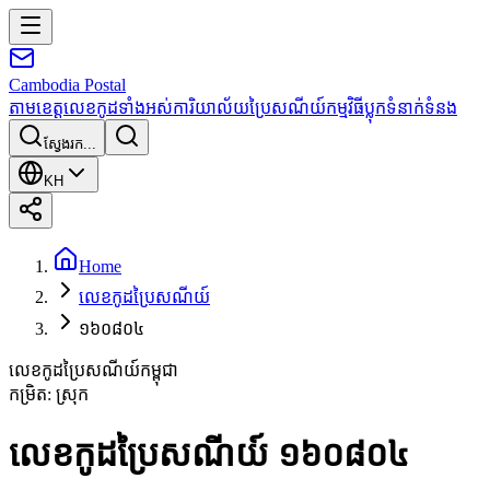
Cambodia
Postal
តាមខេត្ត
លេខកូដទាំងអស់
ការិយាល័យប្រៃសណីយ៍
កម្មវិធី
ប្លុក
ទំនាក់ទំនង
ស្វែងរក...
KH
Home
លេខកូដប្រៃសណីយ៍
១៦០៨០៤
លេខកូដប្រៃសណីយ៍កម្ពុជា
កម្រិត
:
ស្រុក
លេខកូដប្រៃសណីយ៍ ១៦០៨០៤