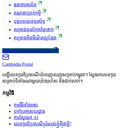
ធនាគារចល័ត
គណនាប្រាក់កម្ចី
បុព្វបទលេខទូរស័ព្ទ
គម្រោងទូរស័ព្ទតម្លៃថោក
គម្រោងអ៊ីនធឺណិតល្អបំផុត
ស្វែងយល់ CambodiaChoice
Cambodia
Postal
បញ្ជីលេខកូដប្រៃសណីយ៍ពេញលេញសម្រាប់កម្ពុជា។ ស្វែងរកលេខកូដ
សម្រាប់ទីតាំងណាមួយយ៉ាងរហ័ស និងជាក់លាក់។
កម្មវិធី
កម្មវិធីទាំងអស់
បកប្រែអាសយដ្ឋាន
ការស្វែងរក AI
លេខកូដប្រៃសណីយ៍របស់ខ្ញុំគឺជាអ្វី?