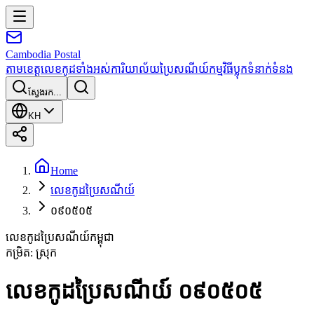
Cambodia
Postal
តាមខេត្ត
លេខកូដទាំងអស់
ការិយាល័យប្រៃសណីយ៍
កម្មវិធី
ប្លុក
ទំនាក់ទំនង
ស្វែងរក...
KH
Home
លេខកូដប្រៃសណីយ៍
០៩០៥០៥
លេខកូដប្រៃសណីយ៍កម្ពុជា
កម្រិត
:
ស្រុក
លេខកូដប្រៃសណីយ៍ ០៩០៥០៥