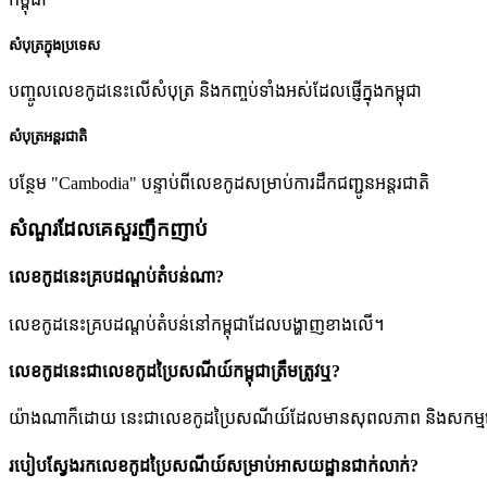
សំបុត្រក្នុងប្រទេស
បញ្ចូលលេខកូដនេះលើសំបុត្រ និងកញ្ចប់ទាំងអស់ដែលផ្ញើក្នុងកម្ពុជា
សំបុត្រអន្តរជាតិ
បន្ថែម "Cambodia" បន្ទាប់ពីលេខកូដសម្រាប់ការដឹកជញ្ជូនអន្តរជាតិ
សំណួរដែលគេសួរញឹកញាប់
លេខកូដនេះគ្របដណ្តប់តំបន់ណា?
លេខកូដនេះគ្របដណ្តប់តំបន់នៅកម្ពុជាដែលបង្ហាញខាងលើ។
លេខកូដនេះជាលេខកូដប្រៃសណីយ៍កម្ពុជាត្រឹមត្រូវឬ?
យ៉ាងណាក៏ដោយ នេះជាលេខកូដប្រៃសណីយ៍ដែលមានសុពលភាព និងសកម្មនៅក្នុងប្រព័
របៀបស្វែងរកលេខកូដប្រៃសណីយ៍សម្រាប់អាសយដ្ឋានជាក់លាក់?