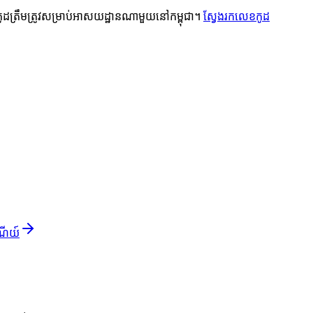
កូដត្រឹមត្រូវសម្រាប់អាសយដ្ឋានណាមួយនៅកម្ពុជា។
ស្វែងរកលេខកូដ
ណីយ៍