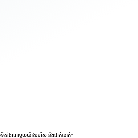
ប់ទីតាំងណាមួយយ៉ាងរហ័ស និងជាក់លាក់។