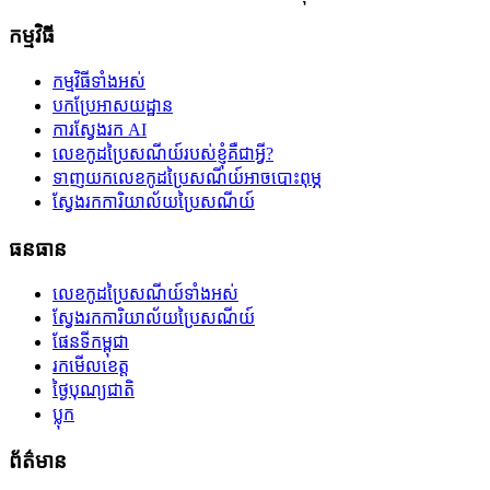
កម្មវិធី
កម្មវិធីទាំងអស់
បកប្រែអាសយដ្ឋាន
ការស្វែងរក AI
លេខកូដប្រៃសណីយ៍របស់ខ្ញុំគឺជាអ្វី?
ទាញយកលេខកូដប្រៃសណីយ៍អាចបោះពុម្ភ
ស្វែងរកការិយាល័យប្រៃសណីយ៍
ធនធាន
លេខកូដប្រៃសណីយ៍ទាំងអស់
ស្វែងរកការិយាល័យប្រៃសណីយ៍
ផែនទីកម្ពុជា
រកមើលខេត្ត
ថ្ងៃបុណ្យជាតិ
ប្លុក
ព័ត៌មាន