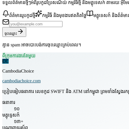
ទទួលព័ត៌មានថ្មីៗអំពីរូបកូដប្រៃសណីយ៍ កម្មវិធីថ្មី និងមគ្គុទេសក៍ តាមរយៈអ៊ី
ព័ត៌មានរូបកូដថ្មី
កម្មវិធី និងមុខងារឥតគិតថ្លៃ
មគ្គុទេសក៍ និងព័ត៌មា
ចុះឈ្មោះ
គ្មាន spam អាចបោះបង់ការចុះឈ្មោះគ្រប់ពេល។
ពីក្រុមការងារតែមួយ
CC
CambodiaChoice
cambodiachoice.com
ប្រៀបធៀបធនាគារ លេខកូដ SWIFT និង ATM នៅកម្ពុជា ព្រមទាំងស្វែងរកក្រុមហ
ធនាគារ
១០
មគ្គុទ្ទេសក៍
១៣+
បណ្តាញទូរស័ព្ទ