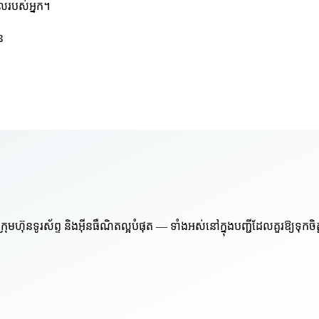
មែលរបស់អ្នក។
ន
៊ុនទូរស័ព្ទ និងអ៊ីនធឺណិតល្អបំផុត — ទាំងអស់នៅក្នុងបញ្ជីដែលគួរឱ្យទុកចិ