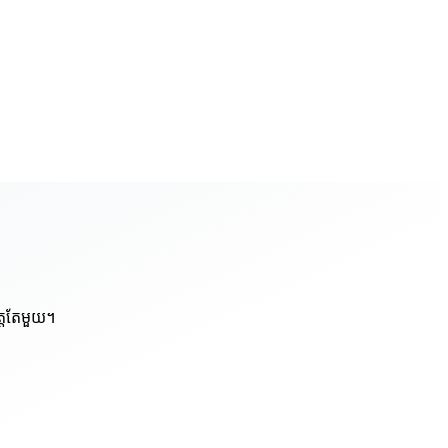
ត្តតែមួយ។