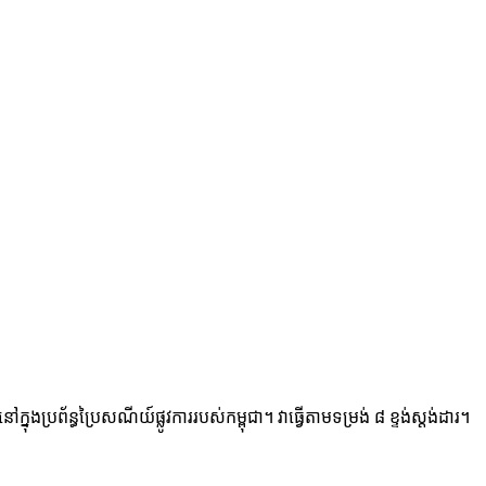
ន្ធប្រៃសណីយ៍ផ្លូវការរបស់កម្ពុជា។ វាធ្វើតាមទម្រង់ ៨ ខ្ទង់ស្តង់ដារ។