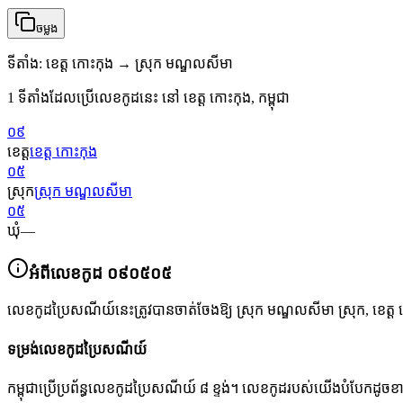
ចម្លង
ទីតាំង
:
ខេត្ត កោះកុង → ស្រុក មណ្ឌលសីមា
1 ទីតាំងដែលប្រើលេខកូដនេះ នៅ ខេត្ត កោះកុង, កម្ពុជា
០៩
ខេត្ត
ខេត្ត កោះកុង
០៥
ស្រុក
ស្រុក មណ្ឌលសីមា
០៥
ឃុំ
—
អំពីលេខកូដ
០៩០៥០៥
លេខកូដប្រៃសណីយ៍នេះត្រូវបានចាត់ចែងឱ្យ
ស្រុក មណ្ឌលសីមា ស្រុក
,
ខេត្ត
ទម្រង់លេខកូដប្រៃសណីយ៍
កម្ពុជាប្រើប្រព័ន្ធលេខកូដប្រៃសណីយ៍ ៨ ខ្ទង់។ លេខកូដរបស់យើងបំបែកដូច