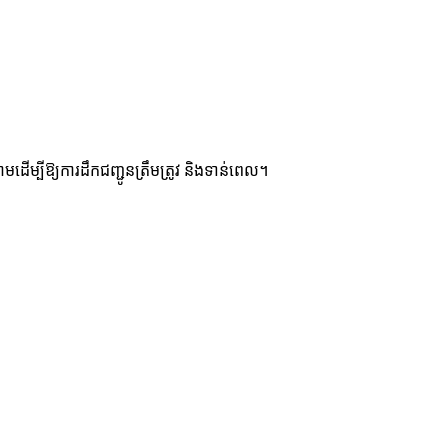
ម្បីឱ្យការដឹកជញ្ជូនត្រឹមត្រូវ និងទាន់ពេល។