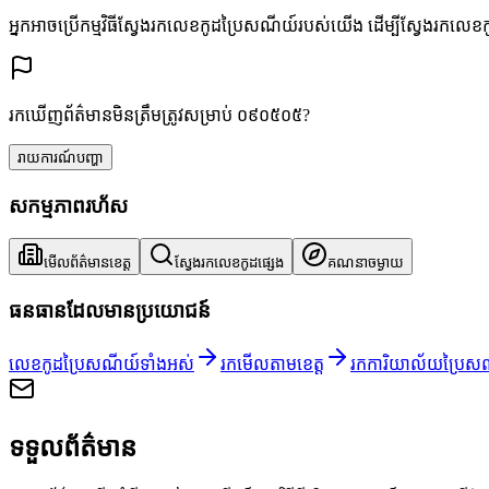
អ្នកអាចប្រើកម្មវិធីស្វែងរកលេខកូដប្រៃសណីយ៍របស់យើង ដើម្បីស្វែងរកលេខ
រកឃើញព័ត៌មានមិនត្រឹមត្រូវសម្រាប់ ០៩០៥០៥?
រាយការណ៍បញ្ហា
សកម្មភាពរហ័ស
មើលព័ត៌មានខេត្ត
ស្វែងរកលេខកូដផ្សេង
គណនាចម្ងាយ
ធនធានដែលមានប្រយោជន៍
លេខកូដប្រៃសណីយ៍ទាំងអស់
រកមើលតាមខេត្ត
រកការិយាល័យប្រៃស
ទទួលព័ត៌មាន