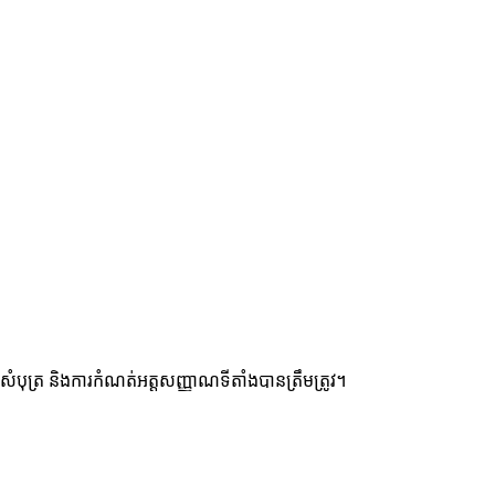
ំបុត្រ និងការកំណត់អត្តសញ្ញាណទីតាំងបានត្រឹមត្រូវ។