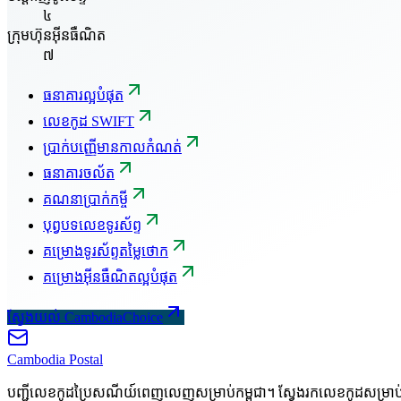
៤
ក្រុមហ៊ុនអ៊ីនធឺណិត
៧
ធនាគារល្អបំផុត
លេខកូដ SWIFT
ប្រាក់បញ្ញើមានកាលកំណត់
ធនាគារចល័ត
គណនាប្រាក់កម្ចី
បុព្វបទលេខទូរស័ព្ទ
គម្រោងទូរស័ព្ទតម្លៃថោក
គម្រោងអ៊ីនធឺណិតល្អបំផុត
ស្វែងយល់ CambodiaChoice
Cambodia
Postal
បញ្ជីលេខកូដប្រៃសណីយ៍ពេញលេញសម្រាប់កម្ពុជា។ ស្វែងរកលេខកូដសម្រា