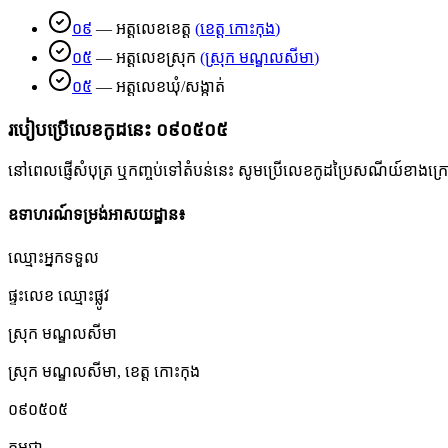
០៩
—
អត្តលេខខេត្ត
(
ខេត្ត កោះកុង
)
០៥
—
អត្តលេខស្រុក
(
ស្រុក មណ្ឌលសីមា
)
០៥
—
អត្តលេខឃុំ/សង្កាត់
របៀបប្រើលេខកូដនេះ
០៩០៥០៥
នៅពេលផ្ញើសំបុត្រ ឬកញ្ចប់ទៅតំបន់នេះ សូមប្រើលេខកូដប្រៃសណីយ៍ខាងក្រោមដើ
ឧទាហរណ៍ទម្រង់អាសយដ្ឋាន៖
ឈ្មោះអ្នកទទួល
ផ្ទះលេខ ឈ្មោះផ្លូវ
ស្រុក មណ្ឌលសីមា
ស្រុក មណ្ឌលសីមា
,
ខេត្ត កោះកុង
០៩០៥០៥
កម្ពុជា