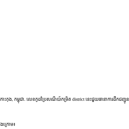
 កោះកុង
,
កម្ពុជា
.
លេខកូដប្រៃសណីយ៍កម្រិត district នេះជួយធានាការដឹកជញ្ជូនស
ខាងក្រោម៖