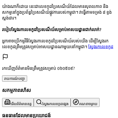
យ៉ាងណាក៏ដោយ នេះជាលេខកូដប្រៃសណីយ៍ដែលមានសុពលភាព និង
សកម្មនៅក្នុងប្រព័ន្ធប្រៃសណីយ៍ផ្លូវការរបស់កម្ពុជា។ វាធ្វើតាមទម្រង់ ៨ ខ្ទង់
ស្តង់ដារ។
របៀបស្វែងរកលេខកូដប្រៃសណីយ៍សម្រាប់អាសយដ្ឋានជាក់លាក់?
អ្នកអាចប្រើកម្មវិធីស្វែងរកលេខកូដប្រៃសណីយ៍របស់យើង ដើម្បីស្វែងរក
លេខកូដត្រឹមត្រូវសម្រាប់អាសយដ្ឋានណាមួយនៅកម្ពុជា។
ស្វែងរកលេខកូដ
រកឃើញព័ត៌មានមិនត្រឹមត្រូវសម្រាប់ ០៦០៥០៩?
រាយការណ៍បញ្ហា
សកម្មភាពរហ័ស
មើលព័ត៌មានខេត្ត
ស្វែងរកលេខកូដផ្សេង
គណនាចម្ងាយ
ធនធានដែលមានប្រយោជន៍