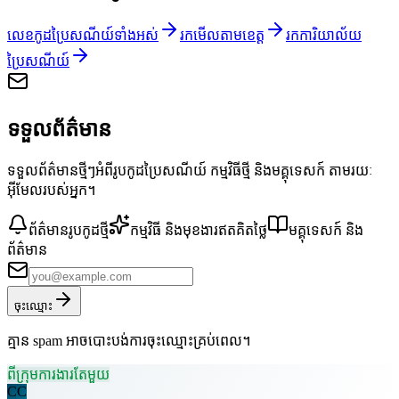
លេខកូដប្រៃសណីយ៍ទាំងអស់
រកមើលតាមខេត្ត
រកការិយាល័យ
ប្រៃសណីយ៍
ទទួលព័ត៌មាន
ទទួលព័ត៌មានថ្មីៗអំពីរូបកូដប្រៃសណីយ៍ កម្មវិធីថ្មី និងមគ្គុទេសក៍ តាមរយៈ
អ៊ីមែលរបស់អ្នក។
ព័ត៌មានរូបកូដថ្មី
កម្មវិធី និងមុខងារឥតគិតថ្លៃ
មគ្គុទេសក៍ និង
ព័ត៌មាន
ចុះឈ្មោះ
គ្មាន spam អាចបោះបង់ការចុះឈ្មោះគ្រប់ពេល។
ពីក្រុមការងារតែមួយ
CC