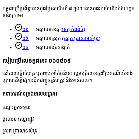
កម្ពុជាប្រើប្រព័ន្ធលេខកូដប្រៃសណីយ៍ ៨ ខ្ទង់។ លេខកូដរបស់យើងបំបែកដូច
ខាងក្រោម៖
០៦
—
អត្តលេខខេត្ត
(
ខេត្ត កំពង់ធំ
)
០៥
—
អត្តលេខស្រុក
(
ស្រុក ប្រាសាទសំបូរ
)
០៩
—
អត្តលេខឃុំ/សង្កាត់
របៀបប្រើលេខកូដនេះ
០៦០៥០៩
នៅពេលផ្ញើសំបុត្រ ឬកញ្ចប់ទៅតំបន់នេះ សូមប្រើលេខកូដប្រៃសណីយ៍ខាង
ក្រោមដើម្បីឱ្យការដឹកជញ្ជូនត្រឹមត្រូវ និងទាន់ពេល។
ឧទាហរណ៍ទម្រង់អាសយដ្ឋាន៖
ឈ្មោះអ្នកទទួល
ផ្ទះលេខ ឈ្មោះផ្លូវ
ស្រុក ប្រាសាទសំបូរ