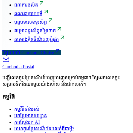
ធនាគារចល័ត
គណនាប្រាក់កម្ចី
បុព្វបទលេខទូរស័ព្ទ
គម្រោងទូរស័ព្ទតម្លៃថោក
គម្រោងអ៊ីនធឺណិតល្អបំផុត
ស្វែងយល់ CambodiaChoice
Cambodia
Postal
បញ្ជីលេខកូដប្រៃសណីយ៍ពេញលេញសម្រាប់កម្ពុជា។ ស្វែងរកលេខកូដ
សម្រាប់ទីតាំងណាមួយយ៉ាងរហ័ស និងជាក់លាក់។
កម្មវិធី
កម្មវិធីទាំងអស់
បកប្រែអាសយដ្ឋាន
ការស្វែងរក AI
លេខកូដប្រៃសណីយ៍របស់ខ្ញុំគឺជាអ្វី?