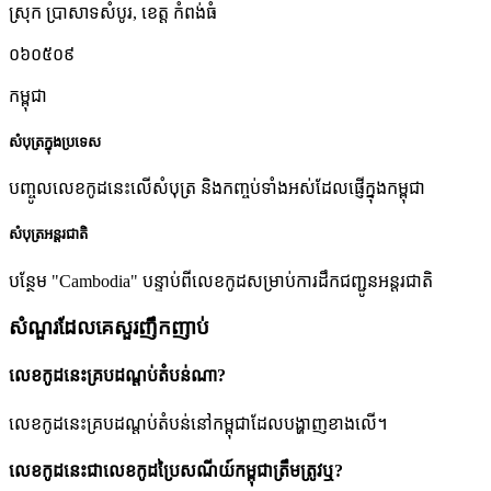
ស្រុក ប្រាសាទសំបូរ
,
ខេត្ត កំពង់ធំ
០៦០៥០៩
កម្ពុជា
សំបុត្រក្នុងប្រទេស
បញ្ចូលលេខកូដនេះលើសំបុត្រ និងកញ្ចប់ទាំងអស់ដែលផ្ញើក្នុងកម្ពុជា
សំបុត្រអន្តរជាតិ
បន្ថែម "Cambodia" បន្ទាប់ពីលេខកូដសម្រាប់ការដឹកជញ្ជូនអន្តរជាតិ
សំណួរដែលគេសួរញឹកញាប់
លេខកូដនេះគ្របដណ្តប់តំបន់ណា?
លេខកូដនេះគ្របដណ្តប់តំបន់នៅកម្ពុជាដែលបង្ហាញខាងលើ។
លេខកូដនេះជាលេខកូដប្រៃសណីយ៍កម្ពុជាត្រឹមត្រូវឬ?