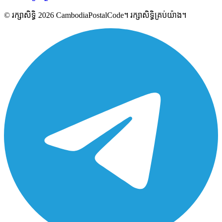
© រក្សាសិទ្ធិ 2026 CambodiaPostalCode។ រក្សាសិទ្ធិគ្រប់យ៉ាង។