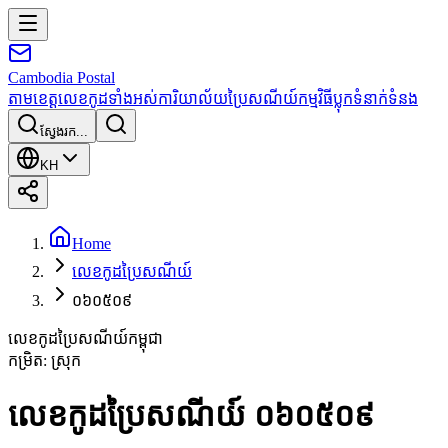
Cambodia
Postal
តាមខេត្ត
លេខកូដទាំងអស់
ការិយាល័យប្រៃសណីយ៍
កម្មវិធី
ប្លុក
ទំនាក់ទំនង
ស្វែងរក...
KH
Home
លេខកូដប្រៃសណីយ៍
០៦០៥០៩
លេខកូដប្រៃសណីយ៍កម្ពុជា
កម្រិត
:
ស្រុក
លេខកូដប្រៃសណីយ៍ ០៦០៥០៩