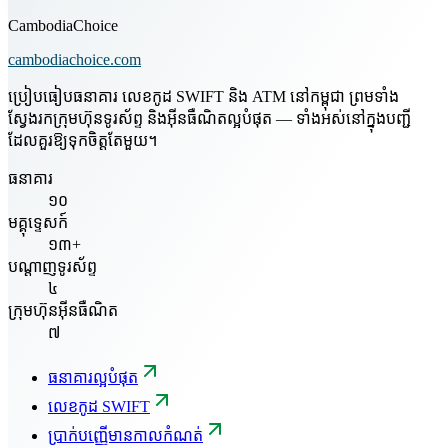
CambodiaChoice
cambodiachoice.com
ប្រៀបធៀបធនាគារ លេខកូដ SWIFT និង ATM នៅកម្ពុជា ព្រមទាំង
ស្វែងរកក្រុមហ៊ុនទូរស័ព្ទ និងអ៊ីនធឺណិតល្អបំផុត — ទាំងអស់នៅក្នុងបញ្ជី
ដែលគួរឱ្យទុកចិត្តតែមួយ។
ធនាគារ
១០
មគ្គុទ្ទេសក៍
១៣+
បណ្តាញទូរស័ព្ទ
៤
ក្រុមហ៊ុនអ៊ីនធឺណិត
៧
ធនាគារល្អបំផុត
លេខកូដ SWIFT
ប្រាក់បញ្ញើមានកាលកំណត់