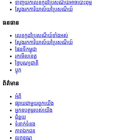
ទាញយកលេខកូដប្រៃសណីយ៍អាចបោះពុម្ភ
ស្វែងរកការិយាល័យប្រៃសណីយ៍
ធនធាន
លេខកូដប្រៃសណីយ៍ទាំងអស់
ស្វែងរកការិយាល័យប្រៃសណីយ៍
ផែនទីកម្ពុជា
រកមើលខេត្ត
ថ្ងៃបុណ្យជាតិ
ប្លុក
ព័ត៌មាន
អំពី
ផ្សាយជាមួយពួកយើង
អ្នកឧបត្ថម្ភរបស់យើង
ជំនួយ
ទំនាក់ទំនង
ភាពឯកជន
លក្ខខណ្ឌ