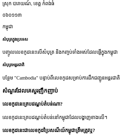
ស្រុក បារាយណ៍
,
ខេត្ត កំពង់ធំ
០៦០១១៣
កម្ពុជា
សំបុត្រក្នុងប្រទេស
បញ្ចូលលេខកូដនេះលើសំបុត្រ និងកញ្ចប់ទាំងអស់ដែលផ្ញើក្នុងកម្ពុជា
សំបុត្រអន្តរជាតិ
បន្ថែម "Cambodia" បន្ទាប់ពីលេខកូដសម្រាប់ការដឹកជញ្ជូនអន្តរជាតិ
សំណួរដែលគេសួរញឹកញាប់
លេខកូដនេះគ្របដណ្តប់តំបន់ណា?
លេខកូដនេះគ្របដណ្តប់តំបន់នៅកម្ពុជាដែលបង្ហាញខាងលើ។
លេខកូដនេះជាលេខកូដប្រៃសណីយ៍កម្ពុជាត្រឹមត្រូវឬ?