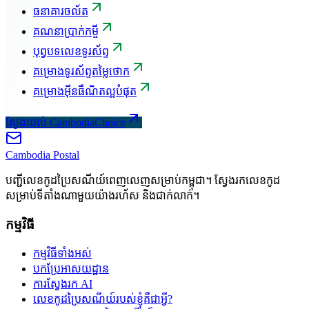
ធនាគារចល័ត
គណនាប្រាក់កម្ចី
បុព្វបទលេខទូរស័ព្ទ
គម្រោងទូរស័ព្ទតម្លៃថោក
គម្រោងអ៊ីនធឺណិតល្អបំផុត
ស្វែងយល់ CambodiaChoice
Cambodia
Postal
បញ្ជីលេខកូដប្រៃសណីយ៍ពេញលេញសម្រាប់កម្ពុជា។ ស្វែងរកលេខកូដ
សម្រាប់ទីតាំងណាមួយយ៉ាងរហ័ស និងជាក់លាក់។
កម្មវិធី
កម្មវិធីទាំងអស់
បកប្រែអាសយដ្ឋាន
ការស្វែងរក AI
លេខកូដប្រៃសណីយ៍របស់ខ្ញុំគឺជាអ្វី?