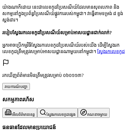
យ៉ាងណាក៏ដោយ នេះជាលេខកូដប្រៃសណីយ៍ដែលមានសុពលភាព និង
សកម្មនៅក្នុងប្រព័ន្ធប្រៃសណីយ៍ផ្លូវការរបស់កម្ពុជា។ វាធ្វើតាមទម្រង់ ៨ ខ្ទង់
ស្តង់ដារ។
របៀបស្វែងរកលេខកូដប្រៃសណីយ៍សម្រាប់អាសយដ្ឋានជាក់លាក់?
អ្នកអាចប្រើកម្មវិធីស្វែងរកលេខកូដប្រៃសណីយ៍របស់យើង ដើម្បីស្វែងរក
លេខកូដត្រឹមត្រូវសម្រាប់អាសយដ្ឋានណាមួយនៅកម្ពុជា។
ស្វែងរកលេខកូដ
រកឃើញព័ត៌មានមិនត្រឹមត្រូវសម្រាប់ ០៦០១១៣?
រាយការណ៍បញ្ហា
សកម្មភាពរហ័ស
មើលព័ត៌មានខេត្ត
ស្វែងរកលេខកូដផ្សេង
គណនាចម្ងាយ
ធនធានដែលមានប្រយោជន៍