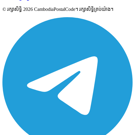
© រក្សាសិទ្ធិ 2026 CambodiaPostalCode។ រក្សាសិទ្ធិគ្រប់យ៉ាង។