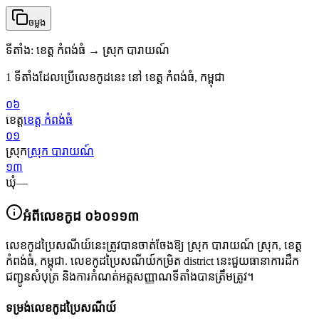
ចម្លង
ទីតាំង
:
ខេត្ត កំពង់ធំ → ស្រុក បារាយណ៍
1 ទីតាំងដែលប្រើលេខកូដនេះ នៅ ខេត្ត កំពង់ធំ, កម្ពុជា
០៦
ខេត្ត
ខេត្ត កំពង់ធំ
០១
ស្រុក
ស្រុក បារាយណ៍
១៣
ឃុំ
—
អំពីលេខកូដ
០៦០១១៣
លេខកូដប្រៃសណីយ៍នេះត្រូវបានចាត់ចែងឱ្យ
ស្រុក បារាយណ៍ ស្រុក
,
ខេត្ត
កំពង់ធំ
,
កម្ពុជា
.
លេខកូដប្រៃសណីយ៍កម្រិត district នេះជួយធានាការដឹក
ជញ្ជូនសំបុត្រ និងការកំណត់អត្តសញ្ញាណទីតាំងបានត្រឹមត្រូវ។
ទម្រង់លេខកូដប្រៃសណីយ៍