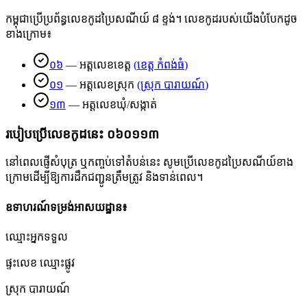
កម្ពុជាប្រើប្រព័ន្ធលេខកូដប្រៃសណីយ៍ ៨ ខ្ទង់។ លេខកូដរបស់យើងបំបែកដូច
ខាងក្រោម៖
០៦
—
អត្តលេខខេត្ត
(
ខេត្ត កំពង់ធំ
)
០១
—
អត្តលេខស្រុក
(
ស្រុក បារាយណ៍
)
១៣
—
អត្តលេខឃុំ/សង្កាត់
របៀបប្រើលេខកូដនេះ
០៦០១១៣
នៅពេលផ្ញើសំបុត្រ ឬកញ្ចប់ទៅតំបន់នេះ សូមប្រើលេខកូដប្រៃសណីយ៍ខាង
ក្រោមដើម្បីឱ្យការដឹកជញ្ជូនត្រឹមត្រូវ និងទាន់ពេល។
ឧទាហរណ៍ទម្រង់អាសយដ្ឋាន៖
ឈ្មោះអ្នកទទួល
ផ្ទះលេខ ឈ្មោះផ្លូវ
ស្រុក បារាយណ៍