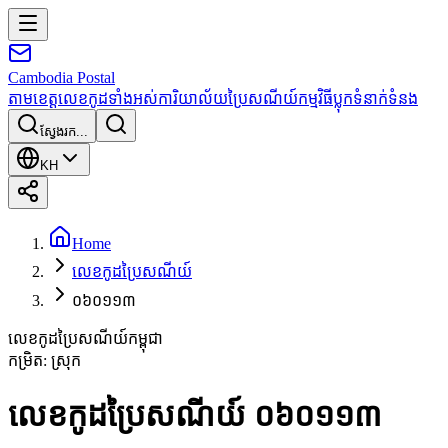
Cambodia
Postal
តាមខេត្ត
លេខកូដទាំងអស់
ការិយាល័យប្រៃសណីយ៍
កម្មវិធី
ប្លុក
ទំនាក់ទំនង
ស្វែងរក...
KH
Home
លេខកូដប្រៃសណីយ៍
០៦០១១៣
លេខកូដប្រៃសណីយ៍កម្ពុជា
កម្រិត
:
ស្រុក
លេខកូដប្រៃសណីយ៍ ០៦០១១៣