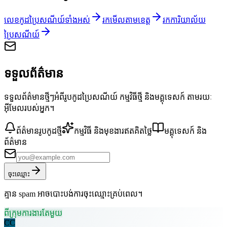
លេខកូដប្រៃសណីយ៍ទាំងអស់
រកមើលតាមខេត្ត
រកការិយាល័យ
ប្រៃសណីយ៍
ទទួលព័ត៌មាន
ទទួលព័ត៌មានថ្មីៗអំពីរូបកូដប្រៃសណីយ៍ កម្មវិធីថ្មី និងមគ្គុទេសក៍ តាមរយៈ
អ៊ីមែលរបស់អ្នក។
ព័ត៌មានរូបកូដថ្មី
កម្មវិធី និងមុខងារឥតគិតថ្លៃ
មគ្គុទេសក៍ និង
ព័ត៌មាន
ចុះឈ្មោះ
គ្មាន spam អាចបោះបង់ការចុះឈ្មោះគ្រប់ពេល។
ពីក្រុមការងារតែមួយ
CC