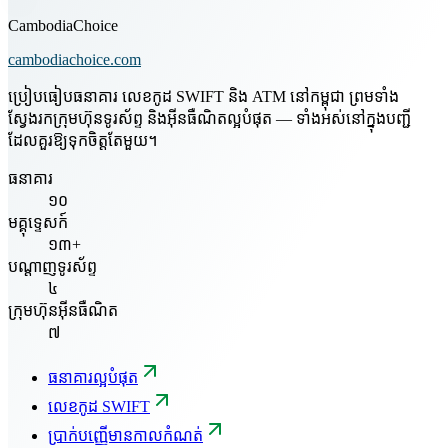
CambodiaChoice
cambodiachoice.com
ប្រៀបធៀបធនាគារ លេខកូដ SWIFT និង ATM នៅកម្ពុជា ព្រមទាំង
ស្វែងរកក្រុមហ៊ុនទូរស័ព្ទ និងអ៊ីនធឺណិតល្អបំផុត — ទាំងអស់នៅក្នុងបញ្ជី
ដែលគួរឱ្យទុកចិត្តតែមួយ។
ធនាគារ
១០
មគ្គុទ្ទេសក៍
១៣+
បណ្តាញទូរស័ព្ទ
៤
ក្រុមហ៊ុនអ៊ីនធឺណិត
៧
ធនាគារល្អបំផុត
លេខកូដ SWIFT
ប្រាក់បញ្ញើមានកាលកំណត់