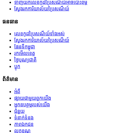
ទាញយកលេខកូដប្រៃសណីយ៍អាចបោះពុម្ភ
ស្វែងរកការិយាល័យប្រៃសណីយ៍
ធនធាន
លេខកូដប្រៃសណីយ៍ទាំងអស់
ស្វែងរកការិយាល័យប្រៃសណីយ៍
ផែនទីកម្ពុជា
រកមើលខេត្ត
ថ្ងៃបុណ្យជាតិ
ប្លុក
ព័ត៌មាន
អំពី
ផ្សាយជាមួយពួកយើង
អ្នកឧបត្ថម្ភរបស់យើង
ជំនួយ
ទំនាក់ទំនង
ភាពឯកជន
លក្ខខណ្ឌ