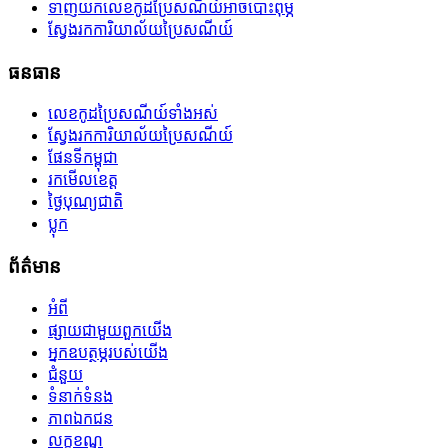
ទាញយកលេខកូដប្រៃសណីយ៍អាចបោះពុម្ភ
ស្វែងរកការិយាល័យប្រៃសណីយ៍
ធនធាន
លេខកូដប្រៃសណីយ៍ទាំងអស់
ស្វែងរកការិយាល័យប្រៃសណីយ៍
ផែនទីកម្ពុជា
រកមើលខេត្ត
ថ្ងៃបុណ្យជាតិ
ប្លុក
ព័ត៌មាន
អំពី
ផ្សាយជាមួយពួកយើង
អ្នកឧបត្ថម្ភរបស់យើង
ជំនួយ
ទំនាក់ទំនង
ភាពឯកជន
លក្ខខណ្ឌ