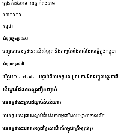
ក្រុង កំពង់ចាម
,
ខេត្ត កំពង់ចាម
០៣០៥០៥
កម្ពុជា
សំបុត្រក្នុងប្រទេស
បញ្ចូលលេខកូដនេះលើសំបុត្រ និងកញ្ចប់ទាំងអស់ដែលផ្ញើក្នុងកម្ពុជា
សំបុត្រអន្តរជាតិ
បន្ថែម "Cambodia" បន្ទាប់ពីលេខកូដសម្រាប់ការដឹកជញ្ជូនអន្តរជាតិ
សំណួរដែលគេសួរញឹកញាប់
លេខកូដនេះគ្របដណ្តប់តំបន់ណា?
លេខកូដនេះគ្របដណ្តប់តំបន់នៅកម្ពុជាដែលបង្ហាញខាងលើ។
លេខកូដនេះជាលេខកូដប្រៃសណីយ៍កម្ពុជាត្រឹមត្រូវឬ?