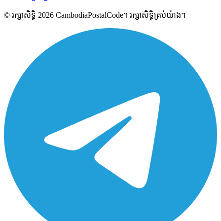
© រក្សាសិទ្ធិ 2026 CambodiaPostalCode។ រក្សាសិទ្ធិគ្រប់យ៉ាង។