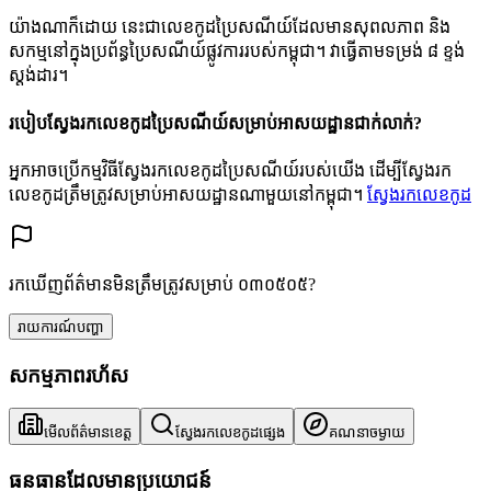
យ៉ាងណាក៏ដោយ នេះជាលេខកូដប្រៃសណីយ៍ដែលមានសុពលភាព និង
សកម្មនៅក្នុងប្រព័ន្ធប្រៃសណីយ៍ផ្លូវការរបស់កម្ពុជា។ វាធ្វើតាមទម្រង់ ៨ ខ្ទង់
ស្តង់ដារ។
របៀបស្វែងរកលេខកូដប្រៃសណីយ៍សម្រាប់អាសយដ្ឋានជាក់លាក់?
អ្នកអាចប្រើកម្មវិធីស្វែងរកលេខកូដប្រៃសណីយ៍របស់យើង ដើម្បីស្វែងរក
លេខកូដត្រឹមត្រូវសម្រាប់អាសយដ្ឋានណាមួយនៅកម្ពុជា។
ស្វែងរកលេខកូដ
រកឃើញព័ត៌មានមិនត្រឹមត្រូវសម្រាប់ ០៣០៥០៥?
រាយការណ៍បញ្ហា
សកម្មភាពរហ័ស
មើលព័ត៌មានខេត្ត
ស្វែងរកលេខកូដផ្សេង
គណនាចម្ងាយ
ធនធានដែលមានប្រយោជន៍