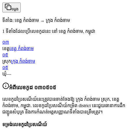
ចម្លង
ទីតាំង
:
ខេត្ត កំពង់ចាម → ក្រុង កំពង់ចាម
1 ទីតាំងដែលប្រើលេខកូដនេះ នៅ ខេត្ត កំពង់ចាម, កម្ពុជា
០៣
ខេត្ត
ខេត្ត កំពង់ចាម
០៥
ស្រុក
ក្រុង កំពង់ចាម
០៥
ឃុំ
—
អំពីលេខកូដ
០៣០៥០៥
លេខកូដប្រៃសណីយ៍នេះត្រូវបានចាត់ចែងឱ្យ
ក្រុង កំពង់ចាម ស្រុក
,
ខេត្ត
កំពង់ចាម
,
កម្ពុជា
.
លេខកូដប្រៃសណីយ៍កម្រិត district នេះជួយធានាការដឹក
ជញ្ជូនសំបុត្រ និងការកំណត់អត្តសញ្ញាណទីតាំងបានត្រឹមត្រូវ។
ទម្រង់លេខកូដប្រៃសណីយ៍