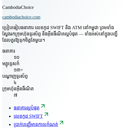
CambodiaChoice
cambodiachoice.com
ប្រៀបធៀបធនាគារ លេខកូដ SWIFT និង ATM នៅកម្ពុជា ព្រមទាំង
ស្វែងរកក្រុមហ៊ុនទូរស័ព្ទ និងអ៊ីនធឺណិតល្អបំផុត — ទាំងអស់នៅក្នុងបញ្ជី
ដែលគួរឱ្យទុកចិត្តតែមួយ។
ធនាគារ
១០
មគ្គុទ្ទេសក៍
១៣+
បណ្តាញទូរស័ព្ទ
៤
ក្រុមហ៊ុនអ៊ីនធឺណិត
៧
ធនាគារល្អបំផុត
លេខកូដ SWIFT
ប្រាក់បញ្ញើមានកាលកំណត់