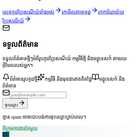
លេខកូដប្រៃសណីយ៍ទាំងអស់
រកមើលតាមខេត្ត
រកការិយាល័យ
ប្រៃសណីយ៍
ទទួលព័ត៌មាន
ទទួលព័ត៌មានថ្មីៗអំពីរូបកូដប្រៃសណីយ៍ កម្មវិធីថ្មី និងមគ្គុទេសក៍ តាមរយៈ
អ៊ីមែលរបស់អ្នក។
ព័ត៌មានរូបកូដថ្មី
កម្មវិធី និងមុខងារឥតគិតថ្លៃ
មគ្គុទេសក៍ និង
ព័ត៌មាន
ចុះឈ្មោះ
គ្មាន spam អាចបោះបង់ការចុះឈ្មោះគ្រប់ពេល។
ពីក្រុមការងារតែមួយ
CC