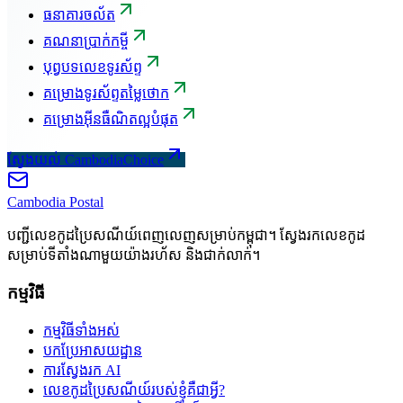
ធនាគារចល័ត
គណនាប្រាក់កម្ចី
បុព្វបទលេខទូរស័ព្ទ
គម្រោងទូរស័ព្ទតម្លៃថោក
គម្រោងអ៊ីនធឺណិតល្អបំផុត
ស្វែងយល់ CambodiaChoice
Cambodia
Postal
បញ្ជីលេខកូដប្រៃសណីយ៍ពេញលេញសម្រាប់កម្ពុជា។ ស្វែងរកលេខកូដ
សម្រាប់ទីតាំងណាមួយយ៉ាងរហ័ស និងជាក់លាក់។
កម្មវិធី
កម្មវិធីទាំងអស់
បកប្រែអាសយដ្ឋាន
ការស្វែងរក AI
លេខកូដប្រៃសណីយ៍របស់ខ្ញុំគឺជាអ្វី?