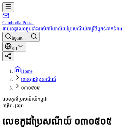
Cambodia
Postal
តាមខេត្ត
លេខកូដទាំងអស់
ការិយាល័យប្រៃសណីយ៍
កម្មវិធី
ប្លុក
ទំនាក់ទំនង
ស្វែងរក...
KH
Home
លេខកូដប្រៃសណីយ៍
០៣០៥០៥
លេខកូដប្រៃសណីយ៍កម្ពុជា
កម្រិត
:
ស្រុក
លេខកូដប្រៃសណីយ៍ ០៣០៥០៥