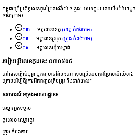
កម្ពុជាប្រើប្រព័ន្ធលេខកូដប្រៃសណីយ៍ ៨ ខ្ទង់។ លេខកូដរបស់យើងបំបែកដូច
ខាងក្រោម៖
០៣
—
អត្តលេខខេត្ត
(
ខេត្ត កំពង់ចាម
)
០៥
—
អត្តលេខស្រុក
(
ក្រុង កំពង់ចាម
)
០៥
—
អត្តលេខឃុំ/សង្កាត់
របៀបប្រើលេខកូដនេះ
០៣០៥០៥
នៅពេលផ្ញើសំបុត្រ ឬកញ្ចប់ទៅតំបន់នេះ សូមប្រើលេខកូដប្រៃសណីយ៍ខាង
ក្រោមដើម្បីឱ្យការដឹកជញ្ជូនត្រឹមត្រូវ និងទាន់ពេល។
ឧទាហរណ៍ទម្រង់អាសយដ្ឋាន៖
ឈ្មោះអ្នកទទួល
ផ្ទះលេខ ឈ្មោះផ្លូវ
ក្រុង កំពង់ចាម